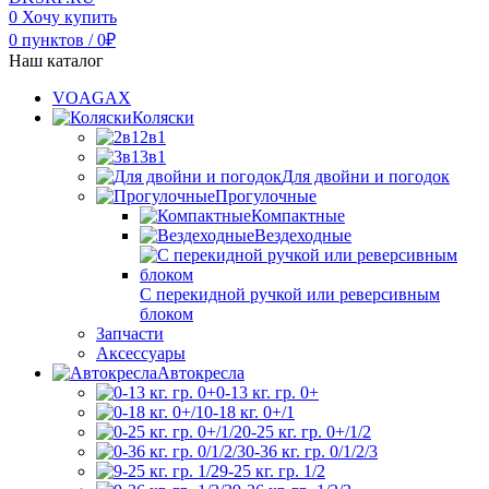
0
Хочу купить
0
пунктов
/
0
₽
Наш каталог
VOAGAX
Коляски
2в1
3в1
Для двойни и погодок
Прогулочные
Компактные
Вездеходные
С перекидной ручкой или реверсивным
блоком
Запчасти
Аксессуары
Автокресла
0-13 кг. гр. 0+
0-18 кг. 0+/1
0-25 кг. гр. 0+/1/2
0-36 кг. гр. 0/1/2/3
9-25 кг. гр. 1/2