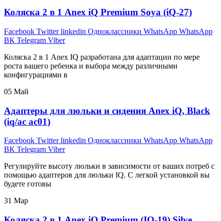
Коляска 2 в 1 Anex iQ Premium Soya (iQ-27)
Facebook
Twitter
linkedin
Одноклассники
WhatsApp
WhatsApp
ВК
Telegram
Viber
Коляска 2 в 1 Anex IQ разработана для адаптации по мере
роста вашего ребенка и выбора между различными
конфигурациями в
05
Май
Адаптеры для люльки и сидения Anex iQ, Black
(iq/ac ac01)
Facebook
Twitter
linkedin
Одноклассники
WhatsApp
WhatsApp
ВК
Telegram
Viber
Регулируйте высоту люльки в зависимости от ваших потреб с
помощью адаптеров для люльки IQ. С легкой установкой вы
будете готовы
31
Мар
Коляска 2 в 1 Anex iQ Premium (IQ-19) Silve