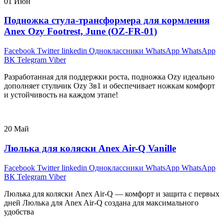
01
Июн
Подножка стула-трансформера для кормления
Anex Ozy Footrest, June (OZ-FR-01)
Facebook
Twitter
linkedin
Одноклассники
WhatsApp
WhatsApp
ВК
Telegram
Viber
Разработанная для поддержки роста, подножка Ozy идеально
дополняет стульчик Ozy 3в1 и обеспечивает ножкам комфорт
и устойчивость на каждом этапе!
20
Май
Люлька для коляски Anex Air-Q Vanille
Facebook
Twitter
linkedin
Одноклассники
WhatsApp
WhatsApp
ВК
Telegram
Viber
Люлька для коляски Anex Air-Q — комфорт и защита с первых
дней Люлька для Anex Air-Q создана для максимального
удобства