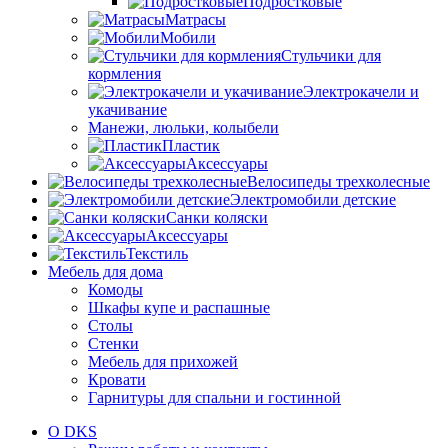
Подростковые
Матрасы
Мобили
Стульчики для
кормления
Электрокачели и
укачивание
Манежи, люльки, колыбели
Пластик
Аксессуары
Велосипеды трехколесные
Электромобили детские
Санки коляски
Аксессуары
Текстиль
Мебель для дома
Комоды
Шкафы купе и распашные
Столы
Стенки
Мебель для прихожей
Кровати
Гарнитуры для спальни и гостинной
О DKS