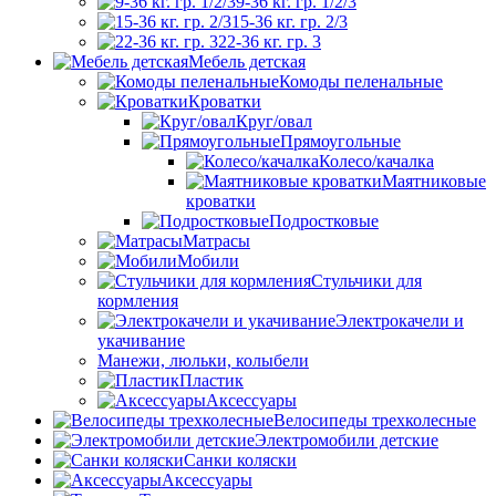
9-36 кг. гр. 1/2/3
15-36 кг. гр. 2/3
22-36 кг. гр. 3
Мебель детская
Комоды пеленальные
Кроватки
Круг/овал
Прямоугольные
Колесо/качалка
Маятниковые
кроватки
Подростковые
Матрасы
Мобили
Стульчики для
кормления
Электрокачели и
укачивание
Манежи, люльки, колыбели
Пластик
Аксессуары
Велосипеды трехколесные
Электромобили детские
Санки коляски
Аксессуары