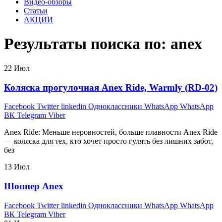
Видео-обзоры
Статьи
АКЦИИ
Результаты поиска по: anex
22
Июл
Коляска прогулочная Anex Ride, Warmly (RD-02)
Facebook
Twitter
linkedin
Одноклассники
WhatsApp
WhatsApp
ВК
Telegram
Viber
Anex Ride: Меньше неровностей, больше плавности Anex Ride
— коляска для тех, кто хочет просто гулять без лишних забот,
без
13
Июл
Шоппер Anex
Facebook
Twitter
linkedin
Одноклассники
WhatsApp
WhatsApp
ВК
Telegram
Viber