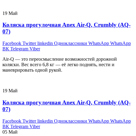
19
Май
Коляска прогулочная Anex Air-Q, Crumbly (AQ-
07)
Facebook
Twitter
linkedin
Одноклассники
WhatsApp
WhatsApp
ВК
Telegram
Viber
Air-Q — это переосмысление возможностей дорожной
коляски. Вес всего 6,8 кг — её легко поднять, нести и
маневрировать одной рукой.
19
Май
Коляска прогулочная Anex Air-Q, Crumbly (AQ-
07)
Facebook
Twitter
linkedin
Одноклассники
WhatsApp
WhatsApp
ВК
Telegram
Viber
05
Май