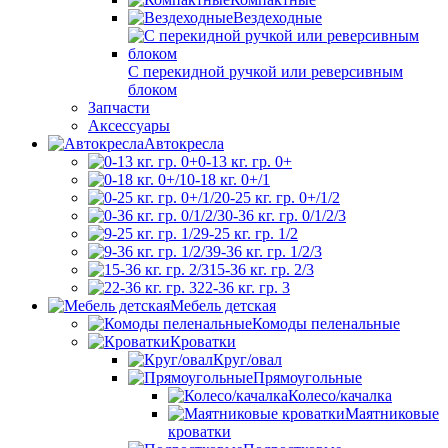
Вездеходные
С перекидной ручкой или реверсивным
блоком
Запчасти
Аксессуары
Автокресла
0-13 кг. гр. 0+
0-18 кг. 0+/1
0-25 кг. гр. 0+/1/2
0-36 кг. гр. 0/1/2/3
9-25 кг. гр. 1/2
9-36 кг. гр. 1/2/3
15-36 кг. гр. 2/3
22-36 кг. гр. 3
Мебель детская
Комоды пеленальные
Кроватки
Круг/овал
Прямоугольные
Колесо/качалка
Маятниковые
кроватки