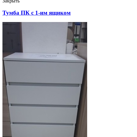
Закрыть
Тумба ПК с 1-им ящиком