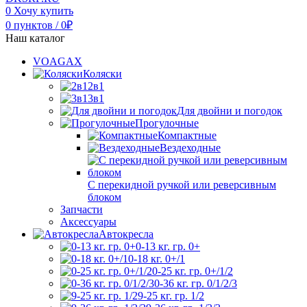
0
Хочу купить
0
пунктов
/
0
₽
Наш каталог
VOAGAX
Коляски
2в1
3в1
Для двойни и погодок
Прогулочные
Компактные
Вездеходные
С перекидной ручкой или реверсивным
блоком
Запчасти
Аксессуары
Автокресла
0-13 кг. гр. 0+
0-18 кг. 0+/1
0-25 кг. гр. 0+/1/2
0-36 кг. гр. 0/1/2/3
9-25 кг. гр. 1/2