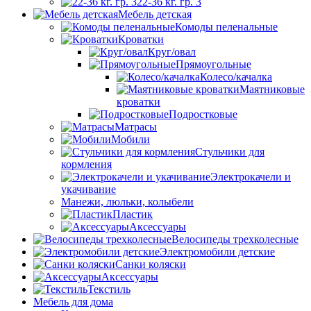
22-36 кг. гр. 3
Мебель детская
Комоды пеленальные
Кроватки
Круг/овал
Прямоугольные
Колесо/качалка
Маятниковые
кроватки
Подростковые
Матрасы
Мобили
Стульчики для
кормления
Электрокачели и
укачивание
Манежи, люльки, колыбели
Пластик
Аксессуары
Велосипеды трехколесные
Электромобили детские
Санки коляски
Аксессуары
Текстиль
Мебель для дома