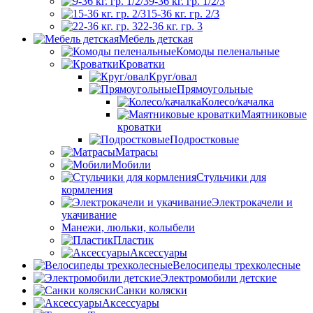
9-36 кг. гр. 1/2/3
15-36 кг. гр. 2/3
22-36 кг. гр. 3
Мебель детская
Комоды пеленальные
Кроватки
Круг/овал
Прямоугольные
Колесо/качалка
Маятниковые
кроватки
Подростковые
Матрасы
Мобили
Стульчики для
кормления
Электрокачели и
укачивание
Манежи, люльки, колыбели
Пластик
Аксессуары
Велосипеды трехколесные
Электромобили детские
Санки коляски
Аксессуары