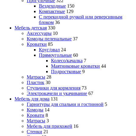
Прогулочные
322
Вездеходные
150
Компактные
129
С перекидной ручкой или реверсивным
блоком
36
Мебель детская
330
Аксессуары
10
Комоды пеленальные
37
Кроватки
85
Круг/овал
24
Прямоугольные
60
Колесо/качалка
7
Маятниковые кроватки
44
Подростковые
9
Матрасы
28
Пластик
30
Стульчики для кормления
73
Электрокачели и укачивание
67
Мебель для дома
131
Гарнитуры для спальни и гостинной
5
Комоды
14
Кровати
8
Матрасы
3
Мебель для прихожей
16
Стенки
21