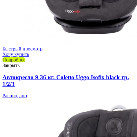
Быстрый просмотр
Хочу купить
Подробнее
Закрыть
Автокресло 9-36 кг. Coletto Uggo Isofix black гр.
1/2/3
Распродано