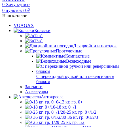
0
Хочу купить
0
пунктов
/
0
₽
Наш каталог
VOAGAX
Коляски
2в1
3в1
Для двойни и погодок
Прогулочные
Компактные
Вездеходные
С перекидной ручкой или реверсивным
блоком
Запчасти
Аксессуары
Автокресла
0-13 кг. гр. 0+
0-18 кг. 0+/1
0-25 кг. гр. 0+/1/2
0-36 кг. гр. 0/1/2/3
9-25 кг. гр. 1/2