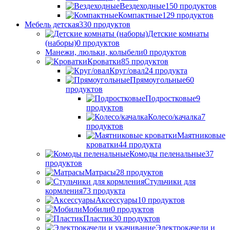
Вездеходные
150
продуктов
Компактные
129
продуктов
Мебель детская
330
продуктов
Детские комнаты
(наборы)
0
продуктов
Манежи, люльки, колыбели
0
продуктов
Кроватки
85
продуктов
Круг/овал
24
продукта
Прямоугольные
60
продуктов
Подростковые
9
продуктов
Колесо/качалка
7
продуктов
Маятниковые
кроватки
44
продукта
Комоды пеленальные
37
продуктов
Матрасы
28
продуктов
Стульчики для
кормления
73
продукта
Аксессуары
10
продуктов
Мобили
0
продуктов
Пластик
30
продуктов
Электрокачели и