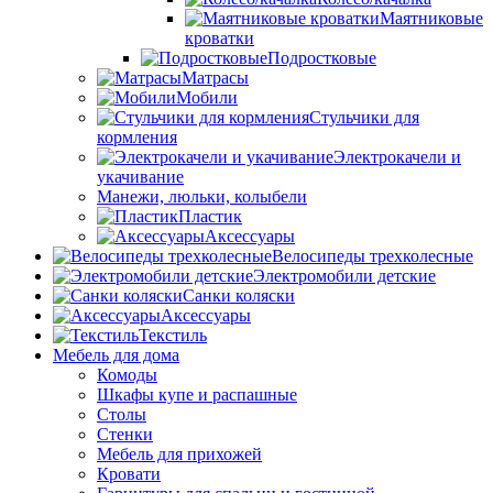
Маятниковые
кроватки
Подростковые
Матрасы
Мобили
Стульчики для
кормления
Электрокачели и
укачивание
Манежи, люльки, колыбели
Пластик
Аксессуары
Велосипеды трехколесные
Электромобили детские
Санки коляски
Аксессуары
Текстиль
Мебель для дома
Комоды
Шкафы купе и распашные
Столы
Стенки
Мебель для прихожей
Кровати