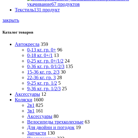
укачивание
67
продуктов
Текстиль
131
продукт
закрыть
Каталог товаров
Автокресла
359
0-13 кг. гр. 0+
96
0-18 кг. 0+/1
13
0-25 кг. гр. 0+/1/2
24
0-36 кг. гр. 0/1/2/3
135
15-36 кг. гр. 2/3
30
22-36 кг. гр. 3
28
9-25 кг. гр. 1/2
5
9-36 кг. гр. 1/2/3
25
Аксессуары
12
Коляски
1600
2в1
825
3в1
161
Аксессуары
80
Велосипеды трехколесные
63
Для двойни и погодок
19
Запчасти
130