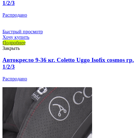
1/2/3
Распродано
Быстрый просмотр
Хочу купить
Подробнее
Закрыть
Автокресло 9-36 кг. Coletto Uggo Isofix cosmos гр.
1/2/3
Распродано