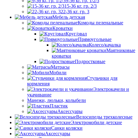
9-36 кг. гр. 1/2/3
15-36 кг. гр. 2/3
22-36 кг. гр. 3
Мебель детская
Комоды пеленальные
Кроватки
Круг/овал
Прямоугольные
Колесо/качалка
Маятниковые
кроватки
Подростковые
Матрасы
Мобили
Стульчики для
кормления
Электрокачели и
укачивание
Манежи, люльки, колыбели
Пластик
Аксессуары
Велосипеды трехколесные
Электромобили детские
Санки коляски
Аксессуары