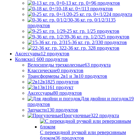
0-13 кг. гр. 0+
96
продуктов
0-18 кг. 0+/1
13
продуктов
0-25 кг. гр. 0+/1/2
24
продукта
0-36 кг. гр. 0/1/2/3
135
продуктов
9-25 кг. гр. 1/2
5
продуктов
9-36 кг. гр. 1/2/3
25
продуктов
15-36 кг. гр. 2/3
30
продуктов
22-36 кг. гр. 3
28
продуктов
Аксессуары
12
продуктов
Коляски
1 600
продуктов
Велосипеды трехколесные
63
продукта
Классические
0
продуктов
Трансформеры 2в1 и 3в1
0
продуктов
2в1
825
продуктов
3в1
161
продукт
Аксессуары
80
продуктов
Для двойни и погодок
19
продуктов
Запчасти
130
продуктов
Прогулочные
322
продукта
С перекидной ручкой или реверсивным
блоком
36
продуктов