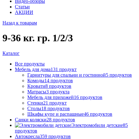
Видео-обзоры
Статьи
АКЦИИ
Назад к товарам
9-36 кг. гр. 1/2/3
Каталог
Все
продукты
Мебель для дома
131
продукт
Гарнитуры для спальни и гостинной
5
продуктов
Комоды
14
продуктов
Кровати
8
продуктов
Матрасы
3
продукта
Мебель для прихожей
16
продуктов
Стенки
21
продукт
Столы
18
продуктов
Шкафы купе и распашные
46
продуктов
Санки коляски
28
продуктов
Электромобили детские
85
продуктов
Автокресла
359
продуктов