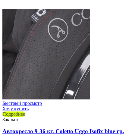
Быстрый просмотр
Хочу купить
Подробнее
Закрыть
Автокресло 9-36 кг. Coletto Uggo Isofix blue гр.