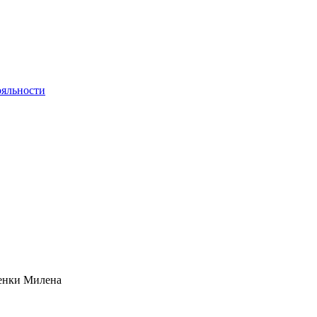
яльности
тенки Милена