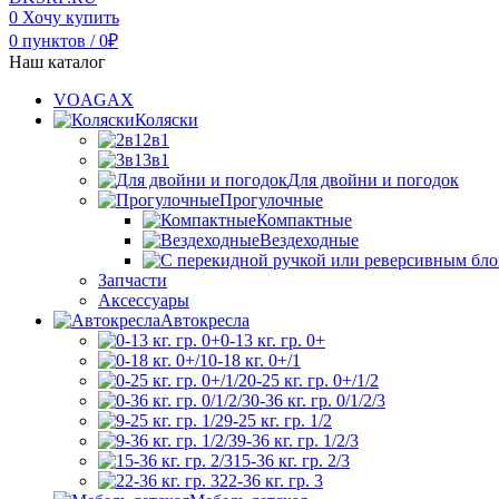
0
Хочу купить
0
пунктов
/
0
₽
Наш каталог
VOAGAX
Коляски
2в1
3в1
Для двойни и погодок
Прогулочные
Компактные
Вездеходные
Запчасти
Аксессуары
Автокресла
0-13 кг. гр. 0+
0-18 кг. 0+/1
0-25 кг. гр. 0+/1/2
0-36 кг. гр. 0/1/2/3
9-25 кг. гр. 1/2
9-36 кг. гр. 1/2/3
15-36 кг. гр. 2/3
22-36 кг. гр. 3