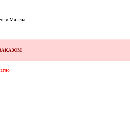
тенки Милена
Д ЗАКАЗОМ
латно