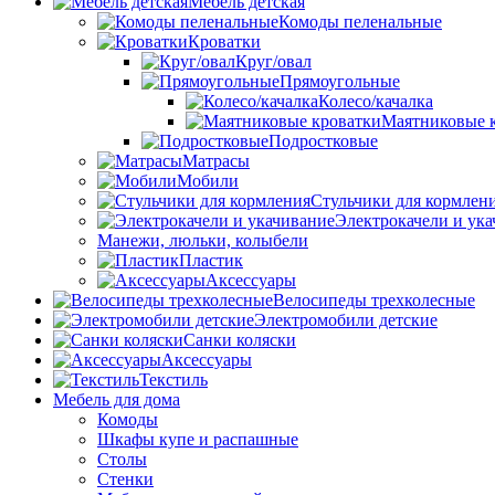
Мебель детская
Комоды пеленальные
Кроватки
Круг/овал
Прямоугольные
Колесо/качалка
Маятниковые 
Подростковые
Матрасы
Мобили
Стульчики для кормлен
Электрокачели и ук
Манежи, люльки, колыбели
Пластик
Аксессуары
Велосипеды трехколесные
Электромобили детские
Санки коляски
Аксессуары
Текстиль
Мебель для дома
Комоды
Шкафы купе и распашные
Столы
Стенки