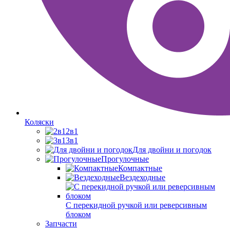
Коляски
2в1
3в1
Для двойни и погодок
Прогулочные
Компактные
Вездеходные
С перекидной ручкой или реверсивным
блоком
Запчасти