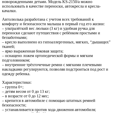
новорожденными детьми. Модель KS-2150/а можно
использовать в качестве переноски, автокресла и кресла-
качалки.
Автолюлька разработана с учетом всех требований к
комфорту и безопасности малыша в первый год его жизни:
– ультралёгкий вес люльки (3 кг) и удобная ручка для
переноски сделают путешествия с ребёнком простыми и
беззаботными;
– кресло выполнено из гипоаллергенных, мягких, “дышащих”
тканей;
– ярко выраженная боковая защита;
– оснащено ложем ортопедической формы и мягким
подголовником;
– внутренние трёхточечные ремни с мягкими плечевыми
накладками регулируются, позволяя подстроиться под рост и
одежду ребенка.
Характеристики:
– группа 0+;
– детям весом от 0 до 13 кг;
– в возрасте от 0 до 12 мес;
– крепится в автомобиле с помощью штатных ремней
безопасности;
– устанавливается против хода движения автомобиля;