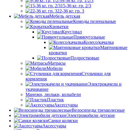
9-36 кг. гр. 1/2/3
15-36 кг. гр. 2/3
22-36 кг. гр. 3
Мебель детская
Комоды пеленальные
Кроватки
Круг/овал
Прямоугольные
Колесо/качалка
Маятниковые
кроватки
Подростковые
Матрасы
Мобили
Стульчики для
кормления
Электрокачели и
укачивание
Манежи, люльки, колыбели
Пластик
Аксессуары
Велосипеды трехколесные
Электромобили детские
Санки коляски
Аксессуары