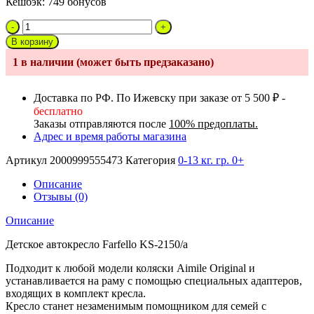
Кешбэк:
749 бонусов
Количество
товара
В корзину
Автокресло
1 в наличии (может быть предзаказано)
0-
13кг.
Aimile
Доставка по РФ. По Ижевску при заказе от 5 500 ₽ -
Kidstar
бесплатно
Farfello
Заказы отправляются после
100% предоплаты.
ks-
Адрес и время работы магазина
2150
черный
Артикул
2000999555473
Категория
0-13 кг. гр. 0+
0+,
0-
Описание
12
Отзывы (0)
мес.
Описание
Детское автокресло Farfello KS-2150/а
Подходит к любой модели коляски Aimile Original и
устанавливается на раму с помощью специальных адаптеров,
входящих в комплект кресла.
Кресло станет незаменимым помощником для семей с