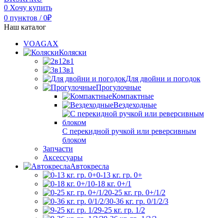
0
Хочу купить
0
пунктов
/
0
₽
Наш каталог
VOAGAX
Коляски
2в1
3в1
Для двойни и погодок
Прогулочные
Компактные
Вездеходные
С перекидной ручкой или реверсивным
блоком
Запчасти
Аксессуары
Автокресла
0-13 кг. гр. 0+
0-18 кг. 0+/1
0-25 кг. гр. 0+/1/2
0-36 кг. гр. 0/1/2/3
9-25 кг. гр. 1/2