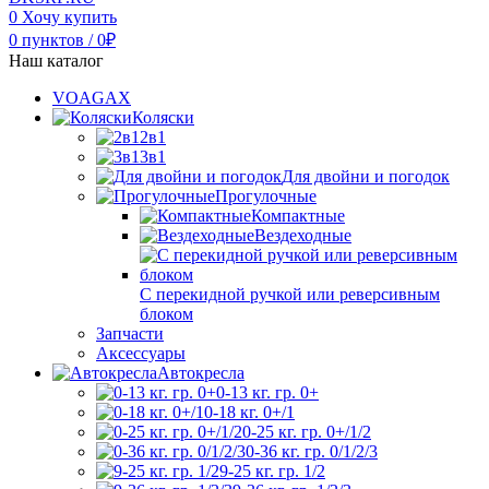
0
Хочу купить
0
пунктов
/
0
₽
Наш каталог
VOAGAX
Коляски
2в1
3в1
Для двойни и погодок
Прогулочные
Компактные
Вездеходные
С перекидной ручкой или реверсивным
блоком
Запчасти
Аксессуары
Автокресла
0-13 кг. гр. 0+
0-18 кг. 0+/1
0-25 кг. гр. 0+/1/2
0-36 кг. гр. 0/1/2/3
9-25 кг. гр. 1/2