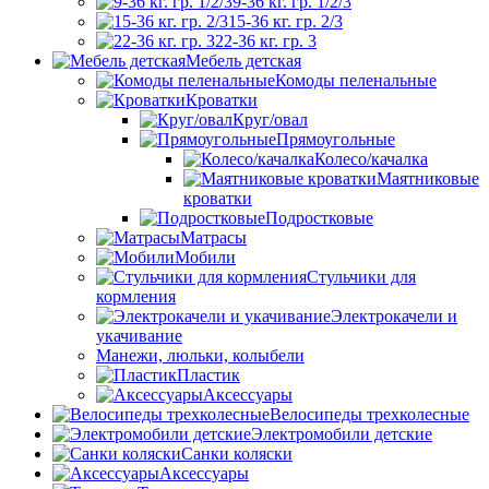
9-36 кг. гр. 1/2/3
15-36 кг. гр. 2/3
22-36 кг. гр. 3
Мебель детская
Комоды пеленальные
Кроватки
Круг/овал
Прямоугольные
Колесо/качалка
Маятниковые
кроватки
Подростковые
Матрасы
Мобили
Стульчики для
кормления
Электрокачели и
укачивание
Манежи, люльки, колыбели
Пластик
Аксессуары
Велосипеды трехколесные
Электромобили детские
Санки коляски
Аксессуары