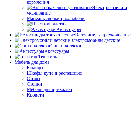
кормления
Электрокачели и
укачивание
Манежи, люльки, колыбели
Пластик
Аксессуары
Велосипеды трехколесные
Электромобили детские
Санки коляски
Аксессуары
Текстиль
Мебель для дома
Комоды
Шкафы купе и распашные
Столы
Стенки
Мебель для прихожей
Кровати
Гарнитуры для спальни и гостинной
О DKS
Режим работы и контакты
Договор оферта. Гарантии
SRAZU КЭШБЭК Условия и правила программы
лояльности