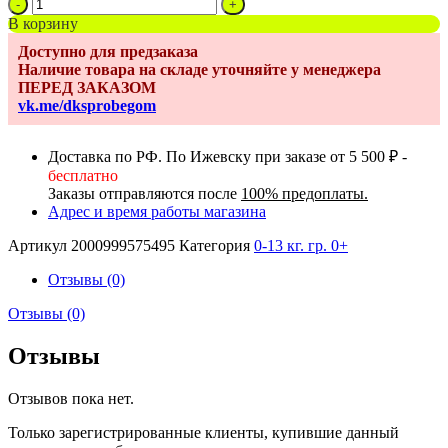
Количество
товара
В корзину
База
Доступно для предзаказа
ISOFIX
Наличие товара на складе уточняйте у менеджера
для
ПЕРЕД ЗАКАЗОМ
детских
vk.me/dksprobegom
автокресел
Nova
Carrello
Доставка по РФ. По Ижевску при заказе от 5 500 ₽ -
бесплатно
Заказы отправляются после
100% предоплаты.
Адрес и время работы магазина
Артикул
2000999575495
Категория
0-13 кг. гр. 0+
Отзывы (0)
Отзывы (0)
Отзывы
Отзывов пока нет.
Только зарегистрированные клиенты, купившие данный