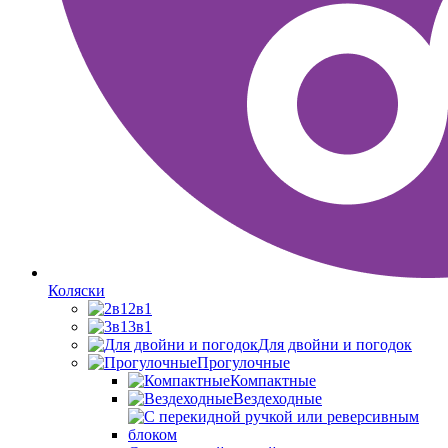
Коляски
2в1
3в1
Для двойни и погодок
Прогулочные
Компактные
Вездеходные