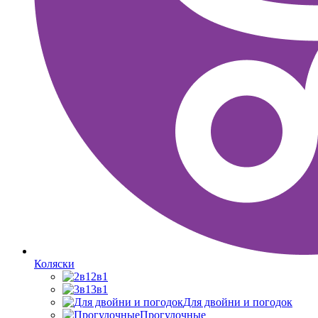
Коляски
2в1
3в1
Для двойни и погодок
Прогулочные