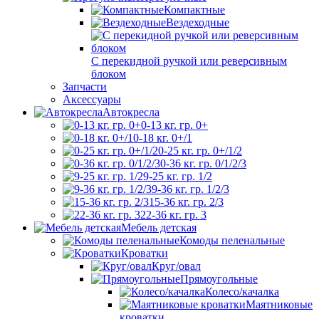
Компактные
Вездеходные
С перекидной ручкой или реверсивным
блоком
Запчасти
Аксессуары
Автокресла
0-13 кг. гр. 0+
0-18 кг. 0+/1
0-25 кг. гр. 0+/1/2
0-36 кг. гр. 0/1/2/3
9-25 кг. гр. 1/2
9-36 кг. гр. 1/2/3
15-36 кг. гр. 2/3
22-36 кг. гр. 3
Мебель детская
Комоды пеленальные
Кроватки
Круг/овал
Прямоугольные
Колесо/качалка
Маятниковые
кроватки