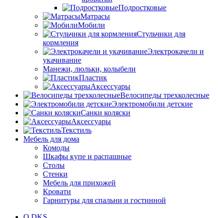
Подростковые
Матрасы
Мобили
Стульчики для
кормления
Электрокачели и
укачивание
Манежи, люльки, колыбели
Пластик
Аксессуары
Велосипеды трехколесные
Электромобили детские
Санки коляски
Аксессуары
Текстиль
Мебель для дома
Комоды
Шкафы купе и распашные
Столы
Стенки
Мебель для прихожей
Кровати
Гарнитуры для спальни и гостинной
О DKS