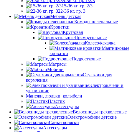
9-36 кг. гр. 1/2/3
15-36 кг. гр. 2/3
22-36 кг. гр. 3
Мебель детская
Комоды пеленальные
Кроватки
Круг/овал
Прямоугольные
Колесо/качалка
Маятниковые
кроватки
Подростковые
Матрасы
Мобили
Стульчики для
кормления
Электрокачели и
укачивание
Манежи, люльки, колыбели
Пластик
Аксессуары
Велосипеды трехколесные
Электромобили детские
Санки коляски
Аксессуары