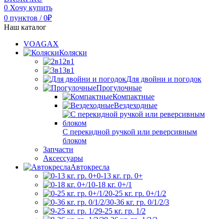
0
Хочу купить
0
пунктов
/
0
₽
Наш каталог
VOAGAX
Коляски
2в1
3в1
Для двойни и погодок
Прогулочные
Компактные
Вездеходные
С перекидной ручкой или реверсивным
блоком
Запчасти
Аксессуары
Автокресла
0-13 кг. гр. 0+
0-18 кг. 0+/1
0-25 кг. гр. 0+/1/2
0-36 кг. гр. 0/1/2/3
9-25 кг. гр. 1/2