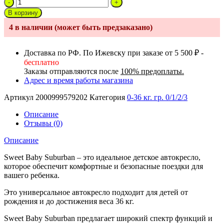
Количество
товара
В корзину
Автокресло
4 в наличии (может быть предзаказано)
0-
36
Sweet
Доставка по РФ. По Ижевску при заказе от 5 500 ₽ -
Baby
бесплатно
Suburban
Заказы отправляются после
100% предоплаты.
ST-
Адрес и время работы магазина
3
360
Артикул
2000999579202
Категория
0-36 кг. гр. 0/1/2/3
Isofix
Black/Green
Описание
гр.0/1/2/3
Отзывы (0)
Описание
Sweet Baby Suburban – это идеальное детское автокресло,
которое обеспечит комфортные и безопасные поездки для
вашего ребенка.
Это универсальное автокресло подходит для детей от
рождения и до достижения веса 36 кг.
Sweet Baby Suburban предлагает широкий спектр функций и