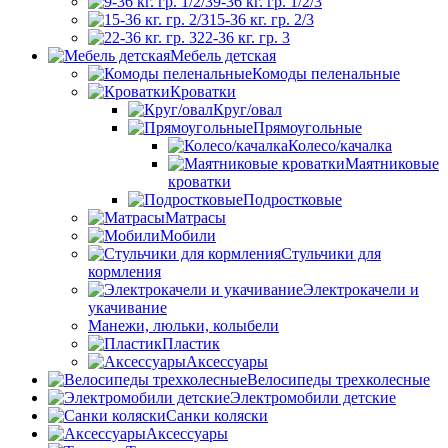
9-36 кг. гр. 1/2/3
15-36 кг. гр. 2/3
22-36 кг. гр. 3
Мебель детская
Комоды пеленальные
Кроватки
Круг/овал
Прямоугольные
Колесо/качалка
Маятниковые
кроватки
Подростковые
Матрасы
Мобили
Стульчики для
кормления
Электрокачели и
укачивание
Манежи, люльки, колыбели
Пластик
Аксессуары
Велосипеды трехколесные
Электромобили детские
Санки коляски
Аксессуары