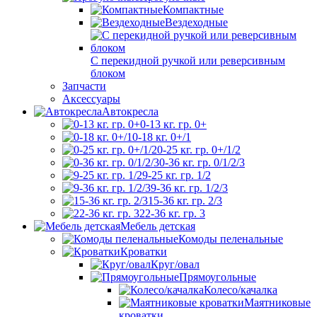
Компактные
Вездеходные
С перекидной ручкой или реверсивным
блоком
Запчасти
Аксессуары
Автокресла
0-13 кг. гр. 0+
0-18 кг. 0+/1
0-25 кг. гр. 0+/1/2
0-36 кг. гр. 0/1/2/3
9-25 кг. гр. 1/2
9-36 кг. гр. 1/2/3
15-36 кг. гр. 2/3
22-36 кг. гр. 3
Мебель детская
Комоды пеленальные
Кроватки
Круг/овал
Прямоугольные
Колесо/качалка
Маятниковые
кроватки