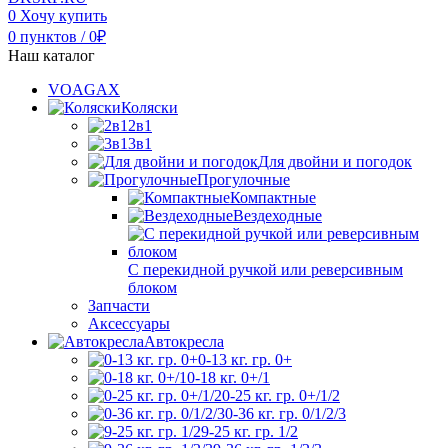
0
Хочу купить
0
пунктов
/
0
₽
Наш каталог
VOAGAX
Коляски
2в1
3в1
Для двойни и погодок
Прогулочные
Компактные
Вездеходные
С перекидной ручкой или реверсивным
блоком
Запчасти
Аксессуары
Автокресла
0-13 кг. гр. 0+
0-18 кг. 0+/1
0-25 кг. гр. 0+/1/2
0-36 кг. гр. 0/1/2/3
9-25 кг. гр. 1/2