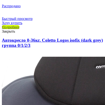
Распродано
Быстрый просмотр
Хочу купить
Подробнее
Закрыть
Автокресло 0-36кг. Coletto Logos isofix (dark grey)
группа 0/1/2/3