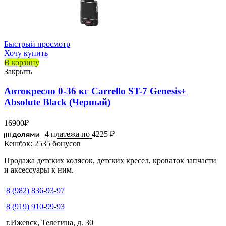
Быстрый просмотр
Хочу купить
В корзину
Закрыть
Автокресло 0-36 кг Carrello ST-7 Genesis+
Absolute Black (Черный)
16900
₽
4 платежа по
4225 ₽
Кешбэк:
2535 бонусов
Продажа детских колясок, детских кресел, кроваток запчасти
и аксессуары к ним.
8 (982) 836-93-97
8 (919) 910-99-93
г.Ижевск, Телегина, д. 30