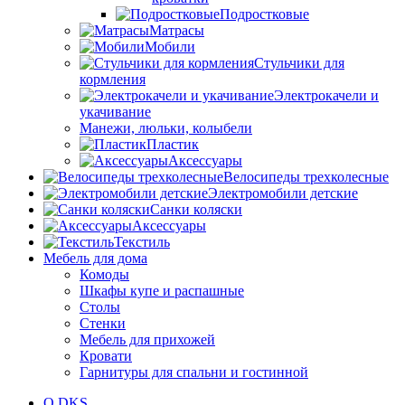
Подростковые
Матрасы
Мобили
Стульчики для
кормления
Электрокачели и
укачивание
Манежи, люльки, колыбели
Пластик
Аксессуары
Велосипеды трехколесные
Электромобили детские
Санки коляски
Аксессуары
Текстиль
Мебель для дома
Комоды
Шкафы купе и распашные
Столы
Стенки
Мебель для прихожей
Кровати
Гарнитуры для спальни и гостинной
О DKS