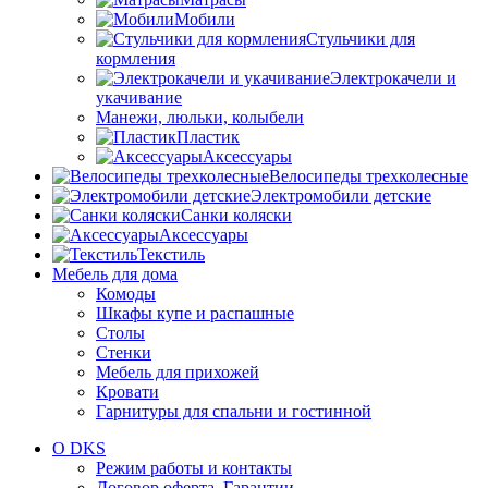
Мобили
Стульчики для
кормления
Электрокачели и
укачивание
Манежи, люльки, колыбели
Пластик
Аксессуары
Велосипеды трехколесные
Электромобили детские
Санки коляски
Аксессуары
Текстиль
Мебель для дома
Комоды
Шкафы купе и распашные
Столы
Стенки
Мебель для прихожей
Кровати
Гарнитуры для спальни и гостинной
О DKS
Режим работы и контакты
Договор оферта. Гарантии