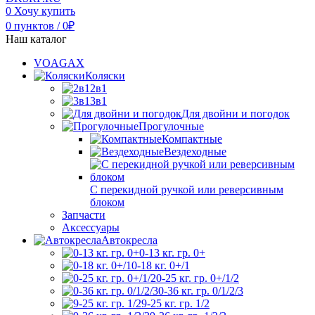
0
Хочу купить
0
пунктов
/
0
₽
Наш каталог
VOAGAX
Коляски
2в1
3в1
Для двойни и погодок
Прогулочные
Компактные
Вездеходные
С перекидной ручкой или реверсивным
блоком
Запчасти
Аксессуары
Автокресла
0-13 кг. гр. 0+
0-18 кг. 0+/1
0-25 кг. гр. 0+/1/2
0-36 кг. гр. 0/1/2/3
9-25 кг. гр. 1/2