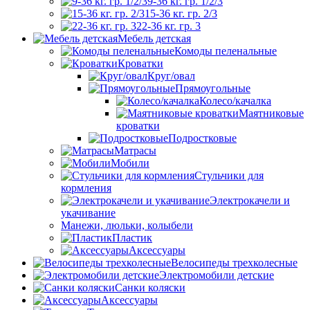
9-36 кг. гр. 1/2/3
15-36 кг. гр. 2/3
22-36 кг. гр. 3
Мебель детская
Комоды пеленальные
Кроватки
Круг/овал
Прямоугольные
Колесо/качалка
Маятниковые
кроватки
Подростковые
Матрасы
Мобили
Стульчики для
кормления
Электрокачели и
укачивание
Манежи, люльки, колыбели
Пластик
Аксессуары
Велосипеды трехколесные
Электромобили детские
Санки коляски
Аксессуары