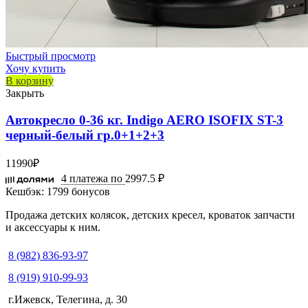
Быстрый просмотр
Хочу купить
В корзину
Закрыть
Автокресло 0-36 кг. Indigo AERO ISOFIX ST-3
черный-белый гр.0+1+2+3
11990
₽
4 платежа по
2997.5 ₽
Кешбэк:
1799 бонусов
Продажа детских колясок, детских кресел, кроваток запчасти
и аксессуары к ним.
8 (982) 836-93-97
8 (919) 910-99-93
г.Ижевск, Телегина, д. 30