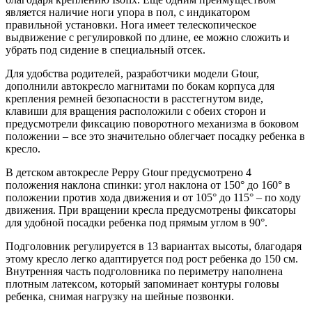
является наличие ноги упора в пол, с индикатором
правильной установки. Нога имеет телескопическое
выдвижение с регулировкой по длине, ее можно сложить и
убрать под сидение в специальный отсек.
Для удобства родителей, разработчики модели Gtour,
дополнили автокресло магнитами по бокам корпуса для
крепления ремней безопасности в расстегнутом виде,
клавиши для вращения расположили с обеих сторон и
предусмотрели фиксацию поворотного механизма в боковом
положении – все это значительно облегчает посадку ребенка в
кресло.
В детском автокресле Peppy Gtour предусмотрено 4
положения наклона спинки: угол наклона от 150° до 160° в
положении против хода движения и от 105° до 115° – по ходу
движения. При вращении кресла предусмотрены фиксаторы
для удобной посадки ребенка под прямым углом в 90°.
Подголовник регулируется в 13 вариантах высоты, благодаря
этому кресло легко адаптируется под рост ребенка до 150 см.
Внутренняя часть подголовника по периметру наполнена
плотным латексом, который запоминает контуры головы
ребенка, снимая нагрузку на шейные позвонки.