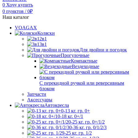
0
Хочу купить
0
пунктов
/
0
₽
Наш каталог
VOAGAX
Коляски
2в1
3в1
Для двойни и погодок
Прогулочные
Компактные
Вездеходные
С перекидной ручкой или реверсивным
блоком
Запчасти
Аксессуары
Автокресла
0-13 кг. гр. 0+
0-18 кг. 0+/1
0-25 кг. гр. 0+/1/2
0-36 кг. гр. 0/1/2/3
9-25 кг. гр. 1/2