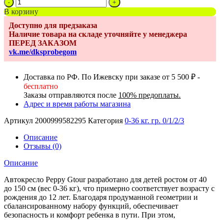
Количество
товара
В корзину
Автокресло
Доступно для предзаказа
Peppy
Наличие товара на складе уточняйте у менеджера
Gtour
ПЕРЕД ЗАКАЗОМ
0-
vk.me/dksprobegom
36
I-
Size
Доставка по РФ. По Ижевску при заказе от 5 500 ₽ -
40-
бесплатно
150
Заказы отправляются после
100% предоплаты.
см
Адрес и время работы магазина
(Black)
черный
Артикул
2000999582295
Категория
0-36 кг. гр. 0/1/2/3
Описание
Отзывы (0)
Описание
Автокресло Peppy Gtour разработано для детей ростом от 40
до 150 см (вес 0-36 кг), что примерно соответствует возрасту с
рождения до 12 лет. Благодаря продуманной геометрии и
сбалансированному набору функций, обеспечивает
безопасность и комфорт ребенка в пути. При этом,