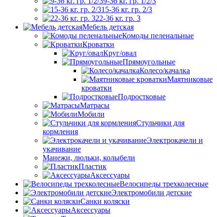
9-36 кг. гр. 1/2/3
15-36 кг. гр. 2/3
22-36 кг. гр. 3
Мебель детская
Комоды пеленальные
Кроватки
Круг/овал
Прямоугольные
Колесо/качалка
Маятниковые
кроватки
Подростковые
Матрасы
Мобили
Стульчики для
кормления
Электрокачели и
укачивание
Манежи, люльки, колыбели
Пластик
Аксессуары
Велосипеды трехколесные
Электромобили детские
Санки коляски
Аксессуары