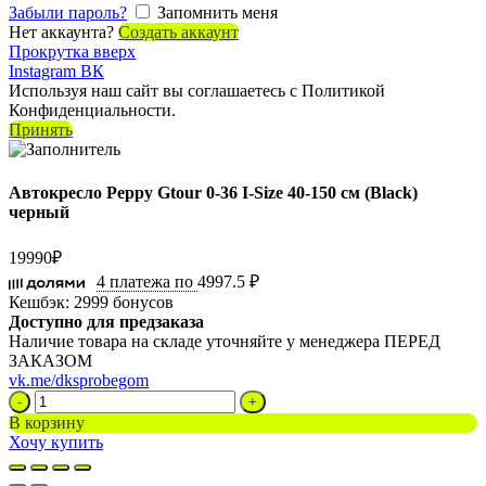
Забыли пароль?
Запомнить меня
Нет аккаунта?
Создать аккаунт
Прокрутка вверх
Instagram
ВК
Используя наш сайт вы соглашаетесь с Политикой
Конфиденциальности.
Принять
Автокресло Peppy Gtour 0-36 I-Size 40-150 см (Black)
черный
19990
₽
4 платежа по
4997.5 ₽
Кешбэк:
2999 бонусов
Доступно для предзаказа
Наличие товара на складе уточняйте у менеджера ПЕРЕД
ЗАКАЗОМ
vk.me/dksprobegom
Количество
товара
В корзину
Автокресло
Хочу купить
Peppy
Gtour