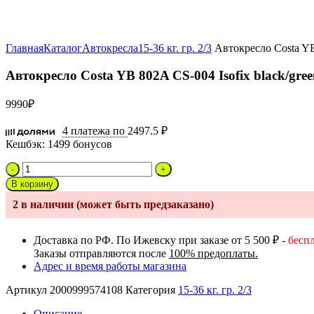
Увеличить
Главная
Каталог
Автокресла
15-36 кг. гр. 2/3
Автокресло Costa YB 
Автокресло Costa YB 802A CS-004 Isofix black/gre
9990
₽
4 платежа по
2497.5 ₽
Кешбэк:
1499 бонусов
Количество
товара
В корзину
Автокресло
2 в наличии (может быть предзаказано)
Costa
YB
802A
Доставка по РФ. По Ижевску при заказе от 5 500 ₽ -
бесп
CS-
Заказы отправляются после
100% предоплаты.
004
Адрес и время работы магазина
Isofix
black/green
Артикул
2000999574108
Категория
15-36 кг. гр. 2/3
Описание