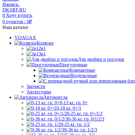
0
Хочу купить
0
пунктов
/
0
₽
Наш каталог
VOAGAX
Коляски
2в1
3в1
Для двойни и погодок
Прогулочные
Компактные
Вездеходные
Запчасти
Аксессуары
Автокресла
0-13 кг. гр. 0+
0-18 кг. 0+/1
0-25 кг. гр. 0+/1/2
0-36 кг. гр. 0/1/2/3
9-25 кг. гр. 1/2
9-36 кг. гр. 1/2/3