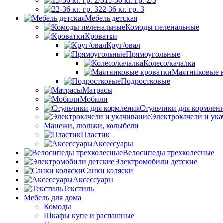
15-36 кг. гр. 2/3
22-36 кг. гр. 3
Мебель детская
Комоды пеленальные
Кроватки
Круг/овал
Прямоугольные
Колесо/качалка
Маятниковые 
Подростковые
Матрасы
Мобили
Стульчики для кормлен
Электрокачели и ук
Манежи, люльки, колыбели
Пластик
Аксессуары
Велосипеды трехколесные
Электромобили детские
Санки коляски
Аксессуары
Текстиль
Мебель для дома
Комоды
Шкафы купе и распашные