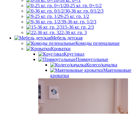
0-18 кг. 0+/1
0-25 кг. гр. 0+/1/2
0-36 кг. гр. 0/1/2/3
9-25 кг. гр. 1/2
9-36 кг. гр. 1/2/3
15-36 кг. гр. 2/3
22-36 кг. гр. 3
Мебель детская
Комоды пеленальные
Кроватки
Круг/овал
Прямоугольные
Колесо/качалка
Маятниковые
кроватки