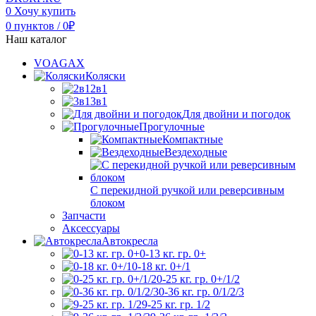
0
Хочу купить
0
пунктов
/
0
₽
Наш каталог
VOAGAX
Коляски
2в1
3в1
Для двойни и погодок
Прогулочные
Компактные
Вездеходные
С перекидной ручкой или реверсивным
блоком
Запчасти
Аксессуары
Автокресла
0-13 кг. гр. 0+
0-18 кг. 0+/1
0-25 кг. гр. 0+/1/2
0-36 кг. гр. 0/1/2/3
9-25 кг. гр. 1/2