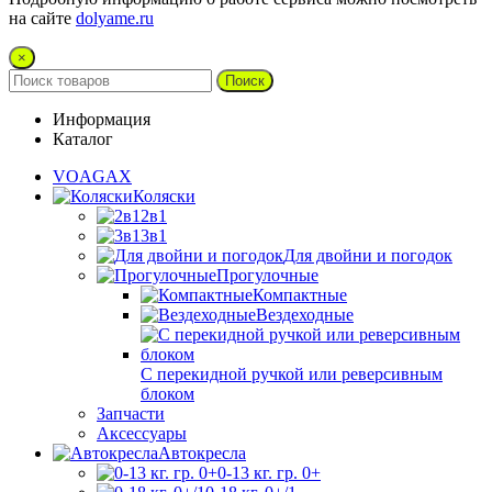
на сайте
dolyame.ru
×
Поиск
Информация
Каталог
VOAGAX
Коляски
2в1
3в1
Для двойни и погодок
Прогулочные
Компактные
Вездеходные
С перекидной ручкой или реверсивным
блоком
Запчасти
Аксессуары
Автокресла
0-13 кг. гр. 0+