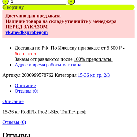
Количество
товара
В корзину
Автокресло
Доступно для предзаказа
Maxi-
Наличие товара на складе уточняйте у менеджера
Cosi
ПЕРЕД ЗАКАЗОМ
RodiFix
vk.me/dksprobegom
Pro
2
i-
Доставка по РФ. По Ижевску при заказе от 5 500 ₽ -
Size
бесплатно
Truffle/
Заказы отправляются после
100% предоплаты.
трюф
Адрес и время работы магазина
15-
36
Артикул
2000999578762
Категория
15-36 кг. гр. 2/3
кг
Описание
Отзывы (0)
Описание
15-36 кг RodiFix Pro2 i-Size Truffle/трюф
Отзывы (0)
Отзывы