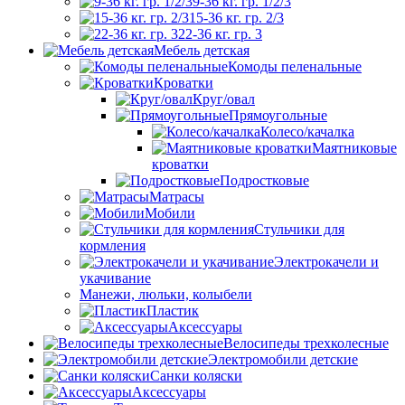
9-36 кг. гр. 1/2/3
15-36 кг. гр. 2/3
22-36 кг. гр. 3
Мебель детская
Комоды пеленальные
Кроватки
Круг/овал
Прямоугольные
Колесо/качалка
Маятниковые
кроватки
Подростковые
Матрасы
Мобили
Стульчики для
кормления
Электрокачели и
укачивание
Манежи, люльки, колыбели
Пластик
Аксессуары
Велосипеды трехколесные
Электромобили детские
Санки коляски
Аксессуары