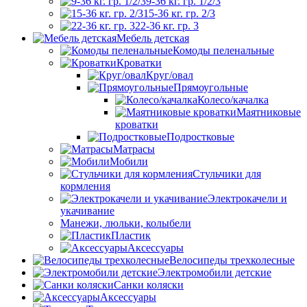
9-36 кг. гр. 1/2/3
15-36 кг. гр. 2/3
22-36 кг. гр. 3
Мебель детская
Комоды пеленальные
Кроватки
Круг/овал
Прямоугольные
Колесо/качалка
Маятниковые
кроватки
Подростковые
Матрасы
Мобили
Стульчики для
кормления
Электрокачели и
укачивание
Манежи, люльки, колыбели
Пластик
Аксессуары
Велосипеды трехколесные
Электромобили детские
Санки коляски
Аксессуары