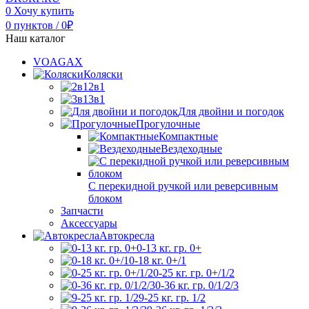
0
Хочу купить
0
пунктов
/
0
₽
Наш каталог
VOAGAX
Коляски
2в1
3в1
Для двойни и погодок
Прогулочные
Компактные
Вездеходные
С перекидной ручкой или реверсивным
блоком
Запчасти
Аксессуары
Автокресла
0-13 кг. гр. 0+
0-18 кг. 0+/1
0-25 кг. гр. 0+/1/2
0-36 кг. гр. 0/1/2/3
9-25 кг. гр. 1/2