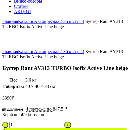
Видео-обзоры
Статьи
АКЦИИ
Главная
Каталог
Автокресла
22-36 кг. гр. 3
Бустер Rant AY313
TURBO Isofix Active Line beige
Увеличить
Главная
Каталог
Автокресла
22-36 кг. гр. 3
Бустер Rant AY313
TURBO Isofix Active Line beige
Бустер Rant AY313 TURBO Isofix Active Line beige
Вес
3,6 кг
Габариты
40 × 40 × 33 см
3390
₽
4 платежа по
847.5 ₽
Кешбэк:
509 бонусов
Количество
товара