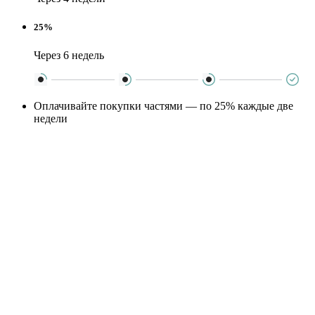
25%
Через 6 недель
Оплачивайте покупки частями — по 25% каждые две
недели
Никаких дополнительных платежей — как обычная
оплата картой
Подробную информацию о работе сервиса можно посмотреть
на сайте
dolyame.ru
×
Поиск
Информация
Каталог
VOAGAX
Коляски
2в1