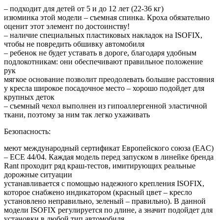
– подходит для детей от 5 и до 12 лет (22-36 кг)
изюминка этой модели – съемная спинка. Кроха обязательно
оценит этот элемент по достоинству!
– наличие специальных пластиковых накладок на ISOFIX,
чтобы не повредить обшивку автомобиля
– ребенок не будет уставать в дороге, благодаря удобным
подлокотникам: они обеспечивают правильное положение
рук
мягкое основание позволит преодолевать большие расстояния
у кресла широкое посадочное место – хорошо подойдет для
крупных деток
– съемный чехол выполнен из гипоаллергенной эластичной
ткани, поэтому за ним так легко ухаживать
Безопасность:
меют международный сертификат Европейского союза (EAC)
– ECE 44/04. Каждая модель перед запуском в линейке бренда
Rant проходит ряд краш-тестов, имитирующих реальные
дорожные ситуации
устанавливается с помощью надежного крепления ISOFIX,
которое снабжено индикатором (красный цвет – кресло
установлено неправильно, зеленый – правильно). В данной
модели ISOFIX регулируется по длине, а значит подойдет для
установки в любой тип автомобиля.