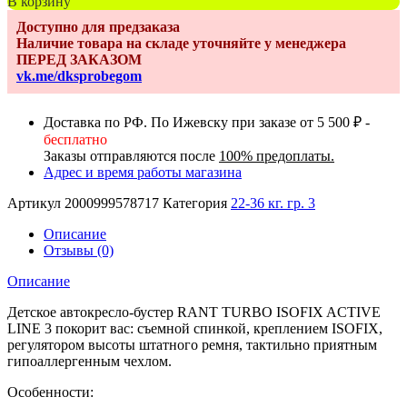
В корзину
Бустер
Доступно для предзаказа
Rant
Наличие товара на складе уточняйте у менеджера
AY313
ПЕРЕД ЗАКАЗОМ
TURBO
vk.me/dksprobegom
Isofix
Active
Line
Доставка по РФ. По Ижевску при заказе от 5 500 ₽ -
beige
бесплатно
Заказы отправляются после
100% предоплаты.
Адрес и время работы магазина
Артикул
2000999578717
Категория
22-36 кг. гр. 3
Описание
Отзывы (0)
Описание
Детское автокресло-бустер RANT TURBO ISOFIX ACTIVE
LINE 3 покорит вас: съемной спинкой, креплением ISOFIX,
регулятором высоты штатного ремня, тактильно приятным
гипоаллергенным чехлом.
Особенности: