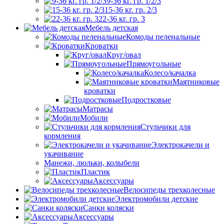
9-36 кг. гр. 1/2/3
15-36 кг. гр. 2/3
22-36 кг. гр. 3
Мебель детская
Комоды пеленальные
Кроватки
Круг/овал
Прямоугольные
Колесо/качалка
Маятниковые
кроватки
Подростковые
Матрасы
Мобили
Стульчики для
кормления
Электрокачели и
укачивание
Манежи, люльки, колыбели
Пластик
Аксессуары
Велосипеды трехколесные
Электромобили детские
Санки коляски
Аксессуары