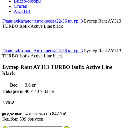
Видео-обзоры
Статьи
АКЦИИ
Главная
Каталог
Автокресла
22-36 кг. гр. 3
Бустер Rant AY313
TURBO Isofix Active Line black
Увеличить
Главная
Каталог
Автокресла
22-36 кг. гр. 3
Бустер Rant AY313
TURBO Isofix Active Line black
Бустер Rant AY313 TURBO Isofix Active Line
black
Вес
3,6 кг
Габариты
40 × 40 × 33 см
3390
₽
4 платежа по
847.5 ₽
Кешбэк:
509 бонусов