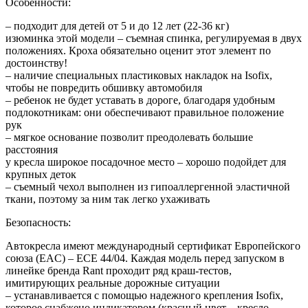
Особенности:
– подходит для детей от 5 и до 12 лет (22-36 кг)
изюминка этой модели – съемная спинка, регулируемая в двух
положениях. Кроха обязательно оценит этот элемент по
достоинству!
– наличие специальных пластиковых накладок на Isofix,
чтобы не повредить обшивку автомобиля
– ребенок не будет уставать в дороге, благодаря удобным
подлокотникам: они обеспечивают правильное положение
рук
– мягкое основание позволит преодолевать большие
расстояния
у кресла широкое посадочное место – хорошо подойдет для
крупных деток
– съемный чехол выполнен из гипоаллергенной эластичной
ткани, поэтому за ним так легко ухаживать
Безопасность:
Автокресла имеют международный сертификат Европейского
союза (EAC) – ECE 44/04. Каждая модель перед запуском в
линейке бренда Rant проходит ряд краш-тестов,
имитирующих реальные дорожные ситуации
– устанавливается с помощью надежного крепления Isofix,
которое снабжено индикатором (красный цвет – кресло