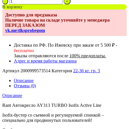
Количество
товара
В корзину
Бустер
Доступно для предзаказа
Rant
Наличие товара на складе уточняйте у менеджера
AY313
ПЕРЕД ЗАКАЗОМ
TURBO
vk.me/dksprobegom
Isofix
Active
Line
Доставка по РФ. По Ижевску при заказе от 5 500 ₽ -
black
бесплатно
Заказы отправляются после
100% предоплаты.
Адрес и время работы магазина
Артикул
2000999573514
Категория
22-36 кг. гр. 3
Описание
Отзывы (0)
Описание
Rant Автокресло AY313 TURBO Isofix Active Line
Isofix-бустер со съемной и регулируемой спинкой –
специально для продвинутых пользователей!