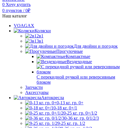
0
Хочу купить
0
пунктов
/
0
₽
Наш каталог
VOAGAX
Коляски
2в1
3в1
Для двойни и погодок
Прогулочные
Компактные
Вездеходные
С перекидной ручкой или реверсивным
блоком
Запчасти
Аксессуары
Автокресла
0-13 кг. гр. 0+
0-18 кг. 0+/1
0-25 кг. гр. 0+/1/2
0-36 кг. гр. 0/1/2/3
9-25 кг. гр. 1/2