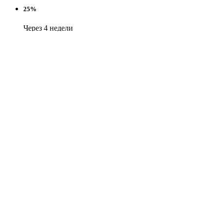
25%
Через 4 недели
25%
Через 6 недель
Оплачивайте покупки частями — по 25% каждые две
недели
Никаких дополнительных платежей — как обычная
оплата картой
Подробную информацию о работе сервиса можно посмотреть
на сайте
dolyame.ru
×
Поиск
Информация
Каталог