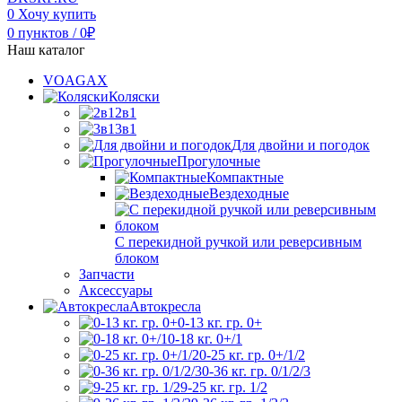
0
Хочу купить
0
пунктов
/
0
₽
Наш каталог
VOAGAX
Коляски
2в1
3в1
Для двойни и погодок
Прогулочные
Компактные
Вездеходные
С перекидной ручкой или реверсивным
блоком
Запчасти
Аксессуары
Автокресла
0-13 кг. гр. 0+
0-18 кг. 0+/1
0-25 кг. гр. 0+/1/2
0-36 кг. гр. 0/1/2/3
9-25 кг. гр. 1/2