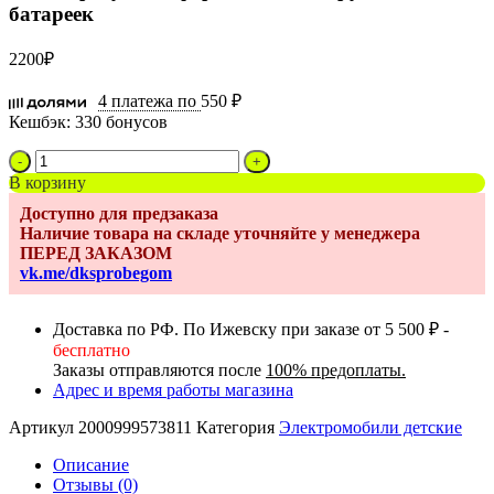
батареек
2200
₽
4 платежа по
550 ₽
Кешбэк:
330 бонусов
Количество
товара
В корзину
Толокар
Доступно для предзаказа
музыка
Наличие товара на складе уточняйте у менеджера
фары
ПЕРЕД ЗАКАЗОМ
подножки
vk.me/dksprobegom
ручка,
без
батареек
Доставка по РФ. По Ижевску при заказе от 5 500 ₽ -
бесплатно
Заказы отправляются после
100% предоплаты.
Адрес и время работы магазина
Артикул
2000999573811
Категория
Электромобили детские
Описание
Отзывы (0)