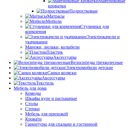
Маятниковые
кроватки
Подростковые
Матрасы
Мобили
Стульчики для
кормления
Электрокачели и
укачивание
Манежи, люльки, колыбели
Пластик
Аксессуары
Велосипеды трехколесные
Электромобили детские
Санки коляски
Аксессуары
Текстиль
Мебель для дома
Комоды
Шкафы купе и распашные
Столы
Стенки
Мебель для прихожей
Кровати
Гарнитуры для спальни и гостинной