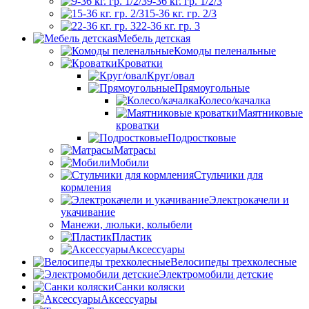
9-36 кг. гр. 1/2/3
15-36 кг. гр. 2/3
22-36 кг. гр. 3
Мебель детская
Комоды пеленальные
Кроватки
Круг/овал
Прямоугольные
Колесо/качалка
Маятниковые
кроватки
Подростковые
Матрасы
Мобили
Стульчики для
кормления
Электрокачели и
укачивание
Манежи, люльки, колыбели
Пластик
Аксессуары
Велосипеды трехколесные
Электромобили детские
Санки коляски
Аксессуары