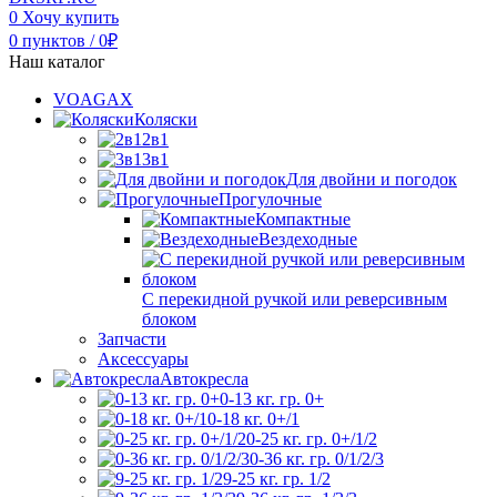
0
Хочу купить
0
пунктов
/
0
₽
Наш каталог
VOAGAX
Коляски
2в1
3в1
Для двойни и погодок
Прогулочные
Компактные
Вездеходные
С перекидной ручкой или реверсивным
блоком
Запчасти
Аксессуары
Автокресла
0-13 кг. гр. 0+
0-18 кг. 0+/1
0-25 кг. гр. 0+/1/2
0-36 кг. гр. 0/1/2/3
9-25 кг. гр. 1/2