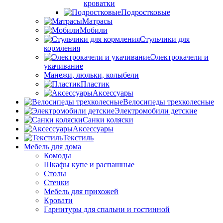
кроватки
Подростковые
Матрасы
Мобили
Стульчики для
кормления
Электрокачели и
укачивание
Манежи, люльки, колыбели
Пластик
Аксессуары
Велосипеды трехколесные
Электромобили детские
Санки коляски
Аксессуары
Текстиль
Мебель для дома
Комоды
Шкафы купе и распашные
Столы
Стенки
Мебель для прихожей
Кровати
Гарнитуры для спальни и гостинной