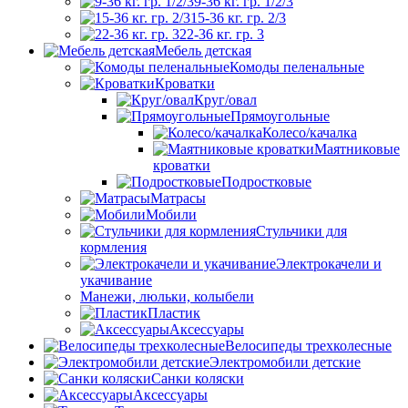
9-36 кг. гр. 1/2/3
15-36 кг. гр. 2/3
22-36 кг. гр. 3
Мебель детская
Комоды пеленальные
Кроватки
Круг/овал
Прямоугольные
Колесо/качалка
Маятниковые
кроватки
Подростковые
Матрасы
Мобили
Стульчики для
кормления
Электрокачели и
укачивание
Манежи, люльки, колыбели
Пластик
Аксессуары
Велосипеды трехколесные
Электромобили детские
Санки коляски
Аксессуары