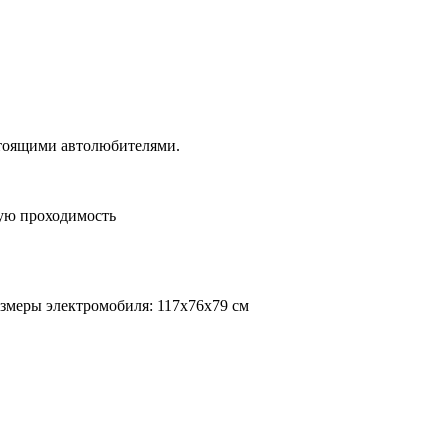
стоящими автолюбителями.
ную проходимость
азмеры электромобиля: 117х76х79 см