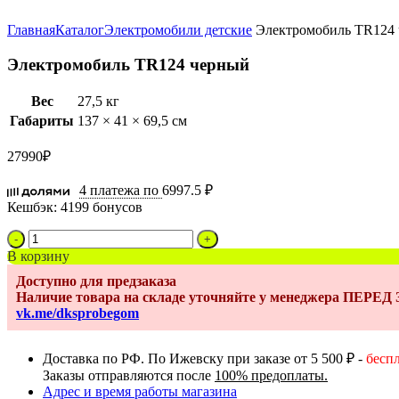
Увеличить
Главная
Каталог
Электромобили детские
Электромобиль TR124
Электромобиль TR124 черный
Вес
27,5 кг
Габариты
137 × 41 × 69,5 см
27990
₽
4 платежа по
6997.5 ₽
Кешбэк:
4199 бонусов
Количество
товара
В корзину
Электромобиль
Доступно для предзаказа
TR124
Наличие товара на складе уточняйте у менеджера ПЕРЕ
черный
vk.me/dksprobegom
Доставка по РФ. По Ижевску при заказе от 5 500 ₽ -
бесп
Заказы отправляются после
100% предоплаты.
Адрес и время работы магазина