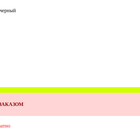
 черный
Д ЗАКАЗОМ
латно