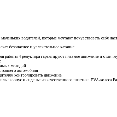
я маленьких водителей, которые мечтают почувствовать себя на
чат безопасное и увлекательное катание.
мя работы 4 редуктора гарантируют плавное движение и отлич
е
юбимых мелодий
астоящего автомобиля
дителям контролировать движение
алы: корпус и сиденье из качественного пластика EVA-колеса Р