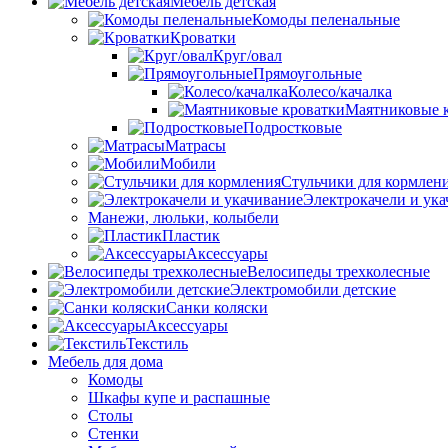
Мебель детская
Комоды пеленальные
Кроватки
Круг/овал
Прямоугольные
Колесо/качалка
Маятниковые 
Подростковые
Матрасы
Мобили
Стульчики для кормлен
Электрокачели и ук
Манежи, люльки, колыбели
Пластик
Аксессуары
Велосипеды трехколесные
Электромобили детские
Санки коляски
Аксессуары
Текстиль
Мебель для дома
Комоды
Шкафы купе и распашные
Столы
Стенки