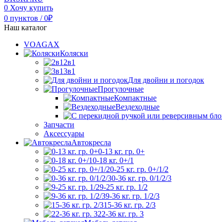
0
Хочу купить
0
пунктов
/
0
₽
Наш каталог
VOAGAX
Коляски
2в1
3в1
Для двойни и погодок
Прогулочные
Компактные
Вездеходные
Запчасти
Аксессуары
Автокресла
0-13 кг. гр. 0+
0-18 кг. 0+/1
0-25 кг. гр. 0+/1/2
0-36 кг. гр. 0/1/2/3
9-25 кг. гр. 1/2
9-36 кг. гр. 1/2/3
15-36 кг. гр. 2/3
22-36 кг. гр. 3