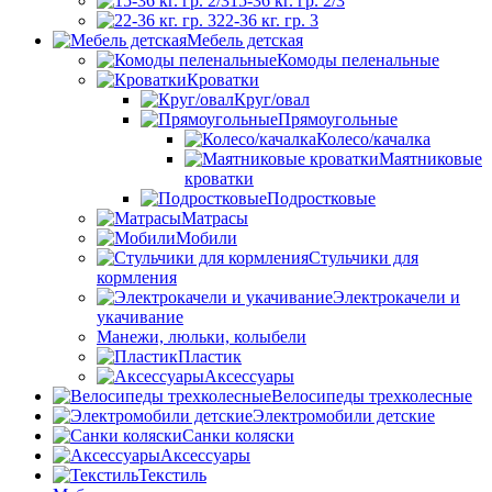
15-36 кг. гр. 2/3
22-36 кг. гр. 3
Мебель детская
Комоды пеленальные
Кроватки
Круг/овал
Прямоугольные
Колесо/качалка
Маятниковые
кроватки
Подростковые
Матрасы
Мобили
Стульчики для
кормления
Электрокачели и
укачивание
Манежи, люльки, колыбели
Пластик
Аксессуары
Велосипеды трехколесные
Электромобили детские
Санки коляски
Аксессуары
Текстиль