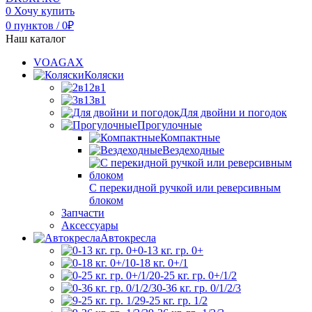
0
Хочу купить
0
пунктов
/
0
₽
Наш каталог
VOAGAX
Коляски
2в1
3в1
Для двойни и погодок
Прогулочные
Компактные
Вездеходные
С перекидной ручкой или реверсивным
блоком
Запчасти
Аксессуары
Автокресла
0-13 кг. гр. 0+
0-18 кг. 0+/1
0-25 кг. гр. 0+/1/2
0-36 кг. гр. 0/1/2/3
9-25 кг. гр. 1/2