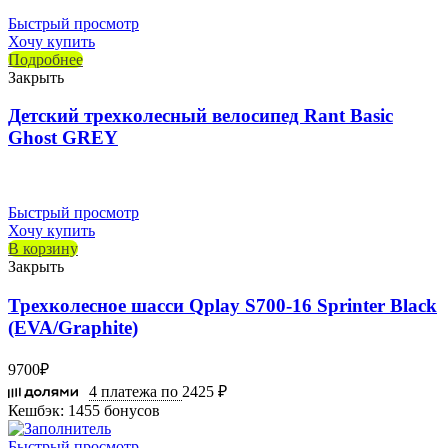
Быстрый просмотр
Хочу купить
Подробнее
Закрыть
Детский трехколесный велосипед Rant Basic
Ghost GREY
Быстрый просмотр
Хочу купить
В корзину
Закрыть
Трехколесное шасси Qplay S700-16 Sprinter Black
(EVA/Graphite)
9700
₽
4 платежа по
2425 ₽
Кешбэк:
1455 бонусов
Быстрый просмотр