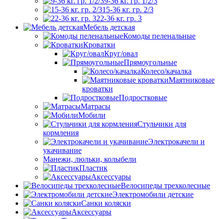
9-36 кг. гр. 1/2/3
15-36 кг. гр. 2/3
22-36 кг. гр. 3
Мебель детская
Комоды пеленальные
Кроватки
Круг/овал
Прямоугольные
Колесо/качалка
Маятниковые
кроватки
Подростковые
Матрасы
Мобили
Стульчики для
кормления
Электрокачели и
укачивание
Манежи, люльки, колыбели
Пластик
Аксессуары
Велосипеды трехколесные
Электромобили детские
Санки коляски
Аксессуары