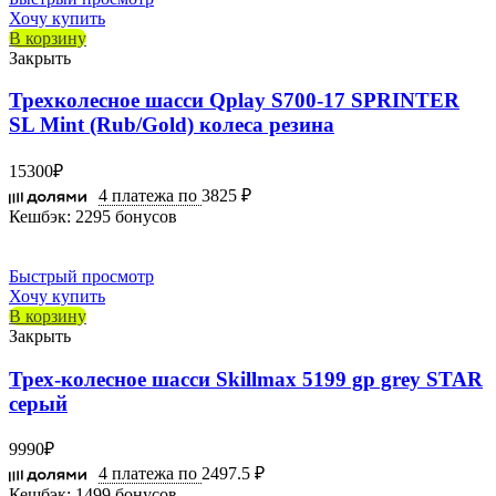
Хочу купить
В корзину
Закрыть
Трехколесное шасси Qplay S700-17 SPRINTER
SL Mint (Rub/Gold) колеса резина
15300
₽
4 платежа по
3825 ₽
Кешбэк:
2295 бонусов
Быстрый просмотр
Хочу купить
В корзину
Закрыть
Трех-колесное шасси Skillmax 5199 gp grey STAR
серый
9990
₽
4 платежа по
2497.5 ₽
Кешбэк:
1499 бонусов