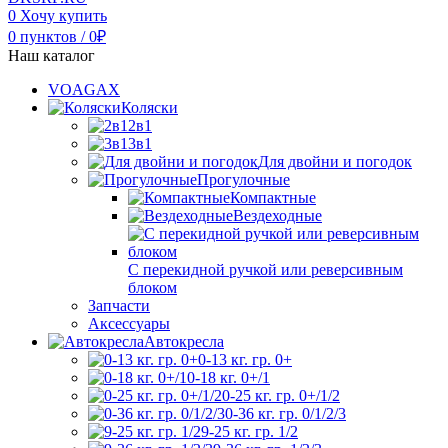
0
Хочу купить
0
пунктов
/
0
₽
Наш каталог
VOAGAX
Коляски
2в1
3в1
Для двойни и погодок
Прогулочные
Компактные
Вездеходные
С перекидной ручкой или реверсивным
блоком
Запчасти
Аксессуары
Автокресла
0-13 кг. гр. 0+
0-18 кг. 0+/1
0-25 кг. гр. 0+/1/2
0-36 кг. гр. 0/1/2/3
9-25 кг. гр. 1/2