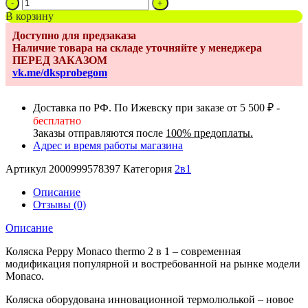
Количество
товара
В корзину
Коляска
Доступно для предзаказа
2в1
Наличие товара на складе уточняйте у менеджера
Peppy
ПЕРЕД ЗАКАЗОМ
Monaco
vk.me/dksprobegom
thermo
Mocca
(кофе),
Доставка по РФ. По Ижевску при заказе от 5 500 ₽ -
рама
бесплатно
серо-
Заказы отправляются после
100% предоплаты.
коричневая
Адрес и время работы магазина
Артикул
2000999578397
Категория
2в1
Описание
Отзывы (0)
Описание
Коляска Peppy Monaco thermo 2 в 1 – современная
модификация популярной и востребованной на рынке модели
Monaco.
Коляска оборудована инновационной термолюлькой – новое