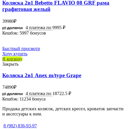
Коляска 2в1 Bebetto FLAVIO 08 GRF рама
графитовая желый
39980
₽
4 платежа по
9995 ₽
Кешбэк:
5997 бонусов
Быстрый просмотр
Хочу купить
В корзину
Закрыть
Коляска 2в1 Anex m/type Grape
74890
₽
4 платежа по
18722.5 ₽
Кешбэк:
11234 бонуса
Продажа детских колясок, детских кресел, кроваток запчасти
и аксессуары к ним.
8 (982) 836-93-97