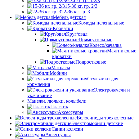
9-36 кг. гр. 1/2/3
15-36 кг. гр. 2/3
22-36 кг. гр. 3
Мебель детская
Комоды пеленальные
Кроватки
Круг/овал
Прямоугольные
Колесо/качалка
Маятниковые
кроватки
Подростковые
Матрасы
Мобили
Стульчики для
кормления
Электрокачели и
укачивание
Манежи, люльки, колыбели
Пластик
Аксессуары
Велосипеды трехколесные
Электромобили детские
Санки коляски
Аксессуары