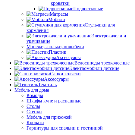
кроватки
Подростковые
Матрасы
Мобили
Стульчики для
кормления
Электрокачели и
укачивание
Манежи, люльки, колыбели
Пластик
Аксессуары
Велосипеды трехколесные
Электромобили детские
Санки коляски
Аксессуары
Текстиль
Мебель для дома
Комоды
Шкафы купе и распашные
Столы
Стенки
Мебель для прихожей
Кровати
Гарнитуры для спальни и гостинной