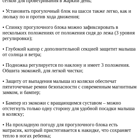
сеткой для проветривания в жаркий день;
• Установить прогулочный блок на шасси также легко, как и
люльку по и против хода движения;
• Спинку прогулочного блока можно зафиксировать в
нескольких положениях от положения сидя до лежа (3 уровня
регулировки);
• Глубокий капор с дополнительной секцией защитит малыша
от солнца и ветра;
• Подножка регулируется по наклону и имеет 3 положения.
Обшита экокожей, для легкой чистки;
• Защиту от выпадения малыша из коляски обеспечат
пятиточечные ремни безопасности с современным магнитным
замком, и бампер;
• Бампер из экокожи с вращающимся суставом – можно
отстегнуть только одну сторону для удобной посадки малыша
в коляску;
• На прохладную погоду для прогулочного блока есть
матрасик, который пристегивается к накидке, что сохраняет
тепло в ногах ребенка;