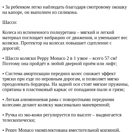
• За ребенком легко наблюдать благодаря смотровому окошку
на капоре, он выполнен из силикона.
Шасси:
Колеса из вспененного полиуретана – мягкий и легкий
материал поглощает вибрацию от движения, и уменьшает вес
коляски. Протектор на колесах повышает сцепление с
дорогой;
• Шасси коляски Peppy Monaco 2 в 1 узкое – всего 57 см!
Поэтому она пройдёт в любой дверной проём или лифт;
• Система амортизации передних колес снижает эффект
тряски при езде по неровным дорогам, и позволяет мягко
преодолевать бордюры. На задней оси стоят мягкие пружины,
спрятаны в пластиковый каркас от попадания пыли и грязи;
• Легкая алюминиевая рама с поворотными передними
колесами делают коляску максимально маневренной;
• Ручка из эко-кожи регулируется по высоте – выдвигается
телескопически;
• Peppy Monaco укомплектована вместительной корзиной,