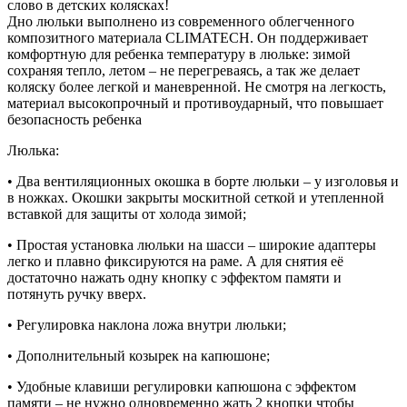
слово в детских колясках!
Дно люльки выполнено из современного облегченного
композитного материала CLIMATECH. Он поддерживает
комфортную для ребенка температуру в люльке: зимой
сохраняя тепло, летом – не перегреваясь, а так же делает
коляску более легкой и маневренной. Не смотря на легкость,
материал высокопрочный и противоударный, что повышает
безопасность ребенка
Люлька:
• Два вентиляционных окошка в борте люльки – у изголовья и
в ножках. Окошки закрыты москитной сеткой и утепленной
вставкой для защиты от холода зимой;
• Простая установка люльки на шасси – широкие адаптеры
легко и плавно фиксируются на раме. А для снятия её
достаточно нажать одну кнопку с эффектом памяти и
потянуть ручку вверх.
• Регулировка наклона ложа внутри люльки;
• Дополнительный козырек на капюшоне;
• Удобные клавиши регулировки капюшона с эффектом
памяти – не нужно одновременно жать 2 кнопки чтобы