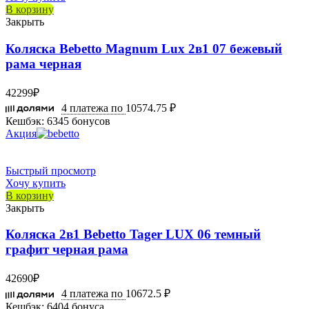
В корзину
Закрыть
Коляска Bebetto Magnum Lux 2в1 07 бежевый
рама черная
42299
₽
4 платежа по
10574.75 ₽
Кешбэк:
6345 бонусов
Акция
Быстрый просмотр
Хочу купить
В корзину
Закрыть
Коляска 2в1 Bebetto Tager LUX 06 темный
графит черная рама
42690
₽
4 платежа по
10672.5 ₽
Кешбэк:
6404 бонуса