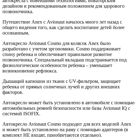
автокресла с новейшими технологиями, новаторским
дизайном и рекомендованным положением для здорового
позвоночника.
Путешествие Anex с Avionaut началось много лет назад с
общего видения того, как сделать воспитание детей более
осознанным.
Автокресло Avionaut Cosmo для колясок Anex было
разработано с учетом эргономики. Cosmo поддерживает
спину ребенка и обеспечивает правильное развитие
позвоночника. Специальный вкладыш подстраивается под
физиологические особенности ребенка – уменьшает
возникновение рефлюкса.
Дышащий капюшон из ткани с UV-фильтром, защищает
ребенка от прямых солнечных лучей и других внешних
факторов.
Автокресло может быть установлено в автомобиле с помощью
автомобильных ремней безопасности или базы Avionaut IQ с
системой ISOFIX.
Автокресло Avionaut Cosmo подходит для всех моделей Anex
и может быть установлено на раму с помощью адаптеров (в
комплект НЕ входят, приобретаются отдельно).