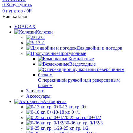
0
Хочу купить
0
пунктов
/
0
₽
Наш каталог
VOAGAX
Коляски
2в1
3в1
Для двойни и погодок
Прогулочные
Компактные
Вездеходные
С перекидной ручкой или реверсивным
блоком
Запчасти
Аксессуары
Автокресла
0-13 кг. гр. 0+
0-18 кг. 0+/1
0-25 кг. гр. 0+/1/2
0-36 кг. гр. 0/1/2/3
9-25 кг. гр. 1/2