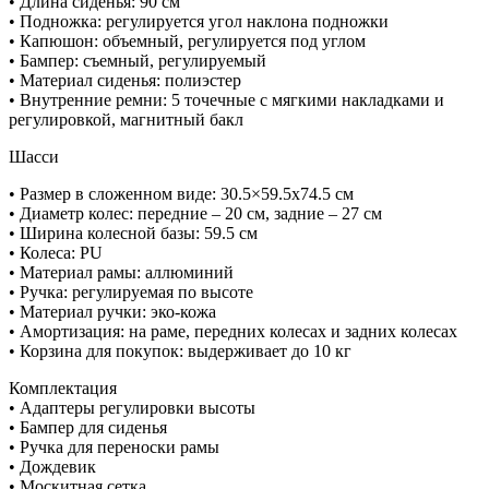
• Длина сиденья: 90 cм
• Подножка: регулируется угол наклона подножки
• Капюшон: объемный, регулируется под углом
• Бампер: съемный, регулируемый
• Материал сиденья: полиэстер
• Внутренние ремни: 5 точечные с мягкими накладками и
регулировкой, магнитный бакл
Шасси
• Размер в сложенном виде: 30.5×59.5х74.5 cм
• Диаметр колес: передние – 20 cм, задние – 27 cм
• Ширина колесной базы: 59.5 cм
• Колеса: PU
• Материал рамы: аллюминий
• Ручка: регулируемая по высоте
• Материал ручки: эко-кожа
• Амортизация: на раме, передних колесах и задних колесах
• Корзина для покупок: выдерживает до 10 кг
Комплектация
• Адаптеры регулировки высоты
• Бампер для сиденья
• Ручка для переноски рамы
• Дождевик
• Москитная сетка