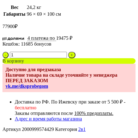
Вес
24,2 кг
Габариты
96 × 69 × 100 см
77900
₽
4 платежа по
19475 ₽
Кешбэк:
11685 бонусов
Количество
товара
В корзину
Коляска
Доступно для предзаказа
2в1
Наличие товара на складе уточняйте у менеджера
Anex
ПЕРЕД ЗАКАЗОМ
Mev,
vk.me/dksprobegom
Kite
(mo-
03)
Доставка по РФ. По Ижевску при заказе от 5 500 ₽ -
бесплатно
Заказы отправляются после
100% предоплаты.
Адрес и время работы магазина
Артикул
2000999574429
Категория
2в1