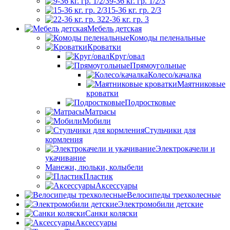
9-36 кг. гр. 1/2/3
15-36 кг. гр. 2/3
22-36 кг. гр. 3
Мебель детская
Комоды пеленальные
Кроватки
Круг/овал
Прямоугольные
Колесо/качалка
Маятниковые
кроватки
Подростковые
Матрасы
Мобили
Стульчики для
кормления
Электрокачели и
укачивание
Манежи, люльки, колыбели
Пластик
Аксессуары
Велосипеды трехколесные
Электромобили детские
Санки коляски
Аксессуары