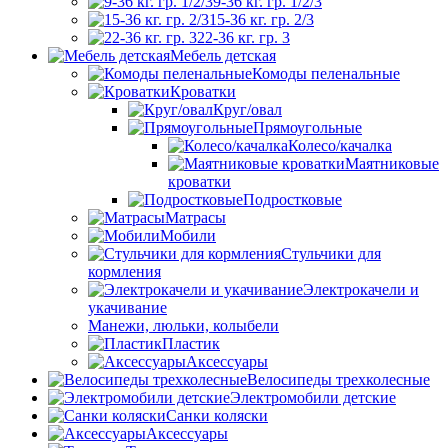
9-36 кг. гр. 1/2/3
15-36 кг. гр. 2/3
22-36 кг. гр. 3
Мебель детская
Комоды пеленальные
Кроватки
Круг/овал
Прямоугольные
Колесо/качалка
Маятниковые
кроватки
Подростковые
Матрасы
Мобили
Стульчики для
кормления
Электрокачели и
укачивание
Манежи, люльки, колыбели
Пластик
Аксессуары
Велосипеды трехколесные
Электромобили детские
Санки коляски
Аксессуары