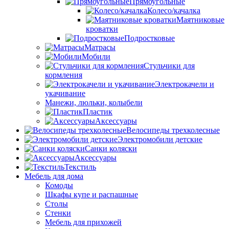
Прямоугольные
Колесо/качалка
Маятниковые
кроватки
Подростковые
Матрасы
Мобили
Стульчики для
кормления
Электрокачели и
укачивание
Манежи, люльки, колыбели
Пластик
Аксессуары
Велосипеды трехколесные
Электромобили детские
Санки коляски
Аксессуары
Текстиль
Мебель для дома
Комоды
Шкафы купе и распашные
Столы
Стенки
Мебель для прихожей