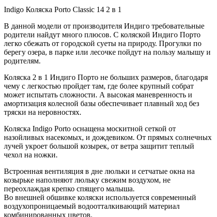
Indigo Коляска Porto Classic 14 2 в 1
В данной модели от производителя Индиго требовательные
родители найдут много плюсов. С коляской Индиго Порто
легко сбежать от городской суеты на природу. Прогулки по
берегу озера, в парке или лесочке пойдут на пользу малышу и
родителям.
Коляска 2 в 1 Индиго Порто не больших размеров, благодаря
чему с легкостью пройдет там, где более крупный собрат
может испытать сложности. А высокая маневренность и
амортизация колесной базы обеспечивает плавный ход без
тряски на неровностях.
Коляска Indigo Porto оснащена москитной сеткой от
назойливых насекомых, и дождевиком. От прямых солнечных
лучей укроет большой козырек, от ветра защитит теплый
чехол на ножки.
Встроенная вентиляция в дне люльки и сетчатые окна на
козырьке наполняют люльку свежим воздухом, не
переохлаждая крепко спящего малыша.
Во внешней обшивке коляски используется современный
воздухопроницаемый водоотталкивающий материал
комбинированных цветов.