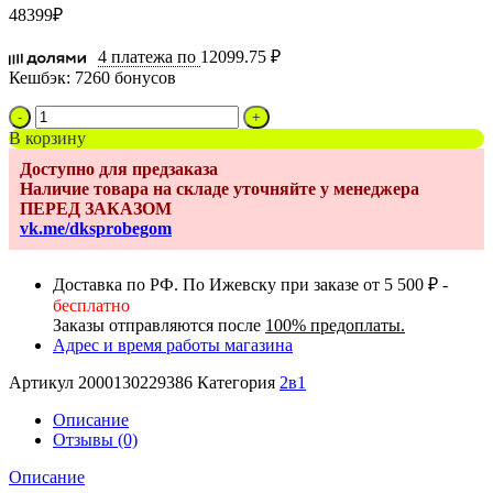
48399
₽
4 платежа по
12099.75 ₽
Кешбэк:
7260 бонусов
Количество
товара
В корзину
Коляска
Доступно для предзаказа
2в1
Наличие товара на складе уточняйте у менеджера
Indigo
ПЕРЕД ЗАКАЗОМ
PORTO
vk.me/dksprobegom
Classic
14
03
Доставка по РФ. По Ижевску при заказе от 5 500 ₽ -
(бежевая
бесплатно
кожа+бежевый
Заказы отправляются после
100% предоплаты.
лен)
Адрес и время работы магазина
Артикул
2000130229386
Категория
2в1
Описание
Отзывы (0)
Описание