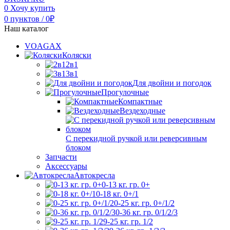
0
Хочу купить
0
пунктов
/
0
₽
Наш каталог
VOAGAX
Коляски
2в1
3в1
Для двойни и погодок
Прогулочные
Компактные
Вездеходные
С перекидной ручкой или реверсивным
блоком
Запчасти
Аксессуары
Автокресла
0-13 кг. гр. 0+
0-18 кг. 0+/1
0-25 кг. гр. 0+/1/2
0-36 кг. гр. 0/1/2/3
9-25 кг. гр. 1/2