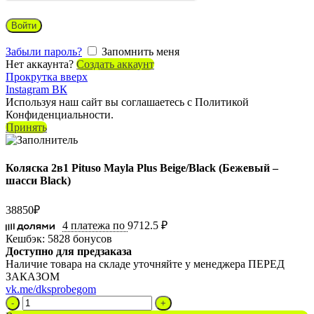
Войти
Забыли пароль?
Запомнить меня
Нет аккаунта?
Создать аккаунт
Прокрутка вверх
Instagram
ВК
Используя наш сайт вы соглашаетесь с Политикой
Конфиденциальности.
Принять
Коляска 2в1 Pituso Mayla Plus Beige/Black (Бежевый –
шасси Black)
38850
₽
4 платежа по
9712.5 ₽
Кешбэк:
5828 бонусов
Доступно для предзаказа
Наличие товара на складе уточняйте у менеджера ПЕРЕД
ЗАКАЗОМ
vk.me/dksprobegom
Количество
товара