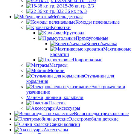
9-36 кг. гр. 1/2/3
15-36 кг. гр. 2/3
22-36 кг. гр. 3
Мебель детская
Комоды пеленальные
Кроватки
Круг/овал
Прямоугольные
Колесо/качалка
Маятниковые
кроватки
Подростковые
Матрасы
Мобили
Стульчики для
кормления
Электрокачели и
укачивание
Манежи, люльки, колыбели
Пластик
Аксессуары
Велосипеды трехколесные
Электромобили детские
Санки коляски
Аксессуары