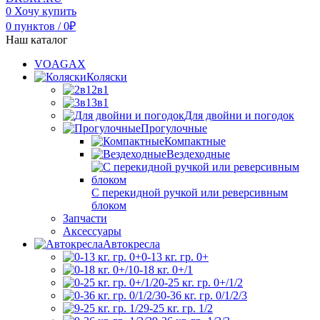
0
Хочу купить
0
пунктов
/
0
₽
Наш каталог
VOAGAX
Коляски
2в1
3в1
Для двойни и погодок
Прогулочные
Компактные
Вездеходные
С перекидной ручкой или реверсивным
блоком
Запчасти
Аксессуары
Автокресла
0-13 кг. гр. 0+
0-18 кг. 0+/1
0-25 кг. гр. 0+/1/2
0-36 кг. гр. 0/1/2/3
9-25 кг. гр. 1/2