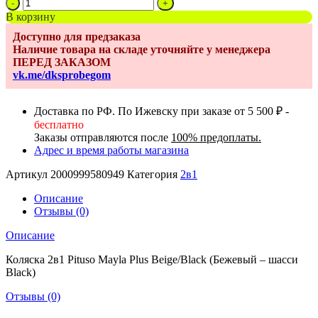
Количество
товара
В корзину
Коляска
Доступно для предзаказа
2в1
Наличие товара на складе уточняйте у менеджера
Pituso
ПЕРЕД ЗАКАЗОМ
Mayla
vk.me/dksprobegom
Plus
Beige/Black
(Бежевый
Доставка по РФ. По Ижевску при заказе от 5 500 ₽ -
-
бесплатно
шасси
Заказы отправляются после
100% предоплаты.
Black)
Адрес и время работы магазина
Артикул
2000999580949
Категория
2в1
Описание
Отзывы (0)
Описание
Коляска 2в1 Pituso Mayla Plus Beige/Black (Бежевый – шасси
Black)
Отзывы (0)