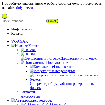
Подробную информацию о работе сервиса можно посмотреть
на сайте
dolyame.ru
×
Поиск
Информация
Каталог
VOAGAX
Коляски
2в1
3в1
Для двойни и погодок
Прогулочные
Компактные
Вездеходные
С перекидной ручкой или реверсивным
блоком
Запчасти
Аксессуары
Автокресла
0-13 кг. гр. 0+