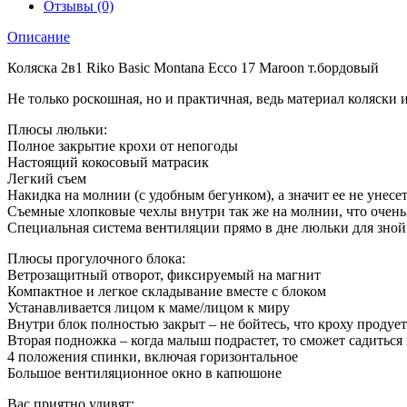
Отзывы (0)
Описание
Коляска 2в1 Riko Basic Montana Ecco 17 Maroon т.бордовый
Не только роскошная, но и практичная, ведь материал коляски 
Плюсы люльки:
Полное закрытие крохи от непогоды
Настоящий кокосовый матрасик
Легкий съем
Накидка на молнии (с удобным бегунком), а значит ее не унесе
Съемные хлопковые чехлы внутри так же на молнии, что очень 
Специальная система вентиляции прямо в дне люльки для зно
Плюсы прогулочного блока:
Ветрозащитный отворот, фиксируемый на магнит
Компактное и легкое складывание вместе с блоком
Устанавливается лицом к маме/лицом к миру
Внутри блок полностью закрыт – не бойтесь, что кроху продует
Вторая подножка – когда малыш подрастет, то сможет садиться 
4 положения спинки, включая горизонтальное
Большое вентиляционное окно в капюшоне
Вас приятно удивят: