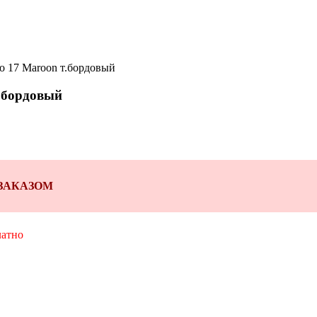
co 17 Maroon т.бордовый
т.бордовый
Д ЗАКАЗОМ
латно