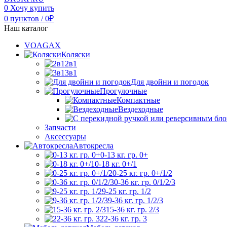
0
Хочу купить
0
пунктов
/
0
₽
Наш каталог
VOAGAX
Коляски
2в1
3в1
Для двойни и погодок
Прогулочные
Компактные
Вездеходные
Запчасти
Аксессуары
Автокресла
0-13 кг. гр. 0+
0-18 кг. 0+/1
0-25 кг. гр. 0+/1/2
0-36 кг. гр. 0/1/2/3
9-25 кг. гр. 1/2
9-36 кг. гр. 1/2/3
15-36 кг. гр. 2/3
22-36 кг. гр. 3