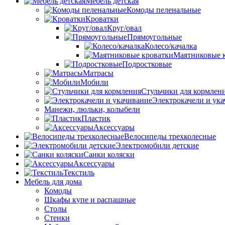
Мебель детская
Комоды пеленальные
Кроватки
Круг/овал
Прямоугольные
Колесо/качалка
Маятниковые 
Подростковые
Матрасы
Мобили
Стульчики для кормлен
Электрокачели и ук
Манежи, люльки, колыбели
Пластик
Аксессуары
Велосипеды трехколесные
Электромобили детские
Санки коляски
Аксессуары
Текстиль
Мебель для дома
Комоды
Шкафы купе и распашные
Столы
Стенки