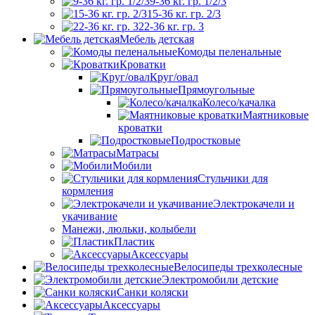
9-36 кг. гр. 1/2/3
15-36 кг. гр. 2/3
22-36 кг. гр. 3
Мебель детская
Комоды пеленальные
Кроватки
Круг/овал
Прямоугольные
Колесо/качалка
Маятниковые
кроватки
Подростковые
Матрасы
Мобили
Стульчики для
кормления
Электрокачели и
укачивание
Манежи, люльки, колыбели
Пластик
Аксессуары
Велосипеды трехколесные
Электромобили детские
Санки коляски
Аксессуары