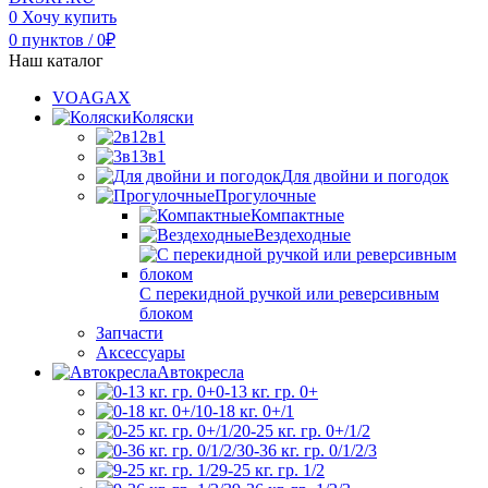
0
Хочу купить
0
пунктов
/
0
₽
Наш каталог
VOAGAX
Коляски
2в1
3в1
Для двойни и погодок
Прогулочные
Компактные
Вездеходные
С перекидной ручкой или реверсивным
блоком
Запчасти
Аксессуары
Автокресла
0-13 кг. гр. 0+
0-18 кг. 0+/1
0-25 кг. гр. 0+/1/2
0-36 кг. гр. 0/1/2/3
9-25 кг. гр. 1/2