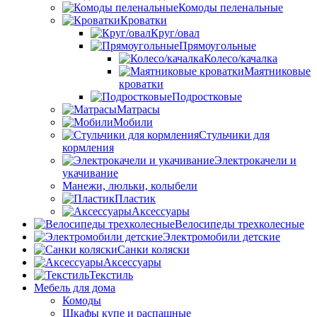
Комоды пеленальные
Кроватки
Круг/овал
Прямоугольные
Колесо/качалка
Маятниковые
кроватки
Подростковые
Матрасы
Мобили
Стульчики для
кормления
Электрокачели и
укачивание
Манежи, люльки, колыбели
Пластик
Аксессуары
Велосипеды трехколесные
Электромобили детские
Санки коляски
Аксессуары
Текстиль
Мебель для дома
Комоды
Шкафы купе и распашные