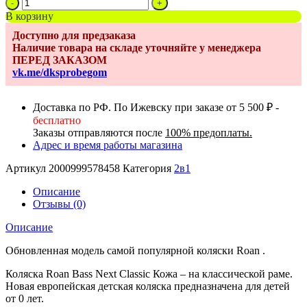
Количество
товара
В корзину
Коляска
Доступно для предзаказа
2в1
Наличие товара на складе уточняйте у менеджера
Roan
ПЕРЕД ЗАКАЗОМ
Bass
vk.me/dksprobegom
Next
Classic
Кожа
Доставка по РФ. По Ижевску при заказе от 5 500 ₽ -
Ileather
бесплатно
Black
Заказы отправляются после
100% предоплаты.
d12
Адрес и время работы магазина
Артикул
2000999578458
Категория
2в1
Описание
Отзывы (0)
Описание
Обновленная модель самой популярной коляски Roan .
Коляска Roan Bass Next Classic Кожа – на классической раме.
Новая европейская детская коляска предназначена для детей
от 0 лет.