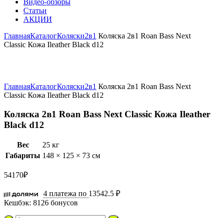
Видео-обзоры
Статьи
АКЦИИ
Главная
Каталог
Коляски
2в1
Коляска 2в1 Roan Bass Next
Classic Кожа Ileather Black d12
Увеличить
Главная
Каталог
Коляски
2в1
Коляска 2в1 Roan Bass Next
Classic Кожа Ileather Black d12
Коляска 2в1 Roan Bass Next Classic Кожа Ileather
Black d12
Вес
25 кг
Габариты
148 × 125 × 73 см
54170
₽
4 платежа по
13542.5 ₽
Кешбэк:
8126 бонусов