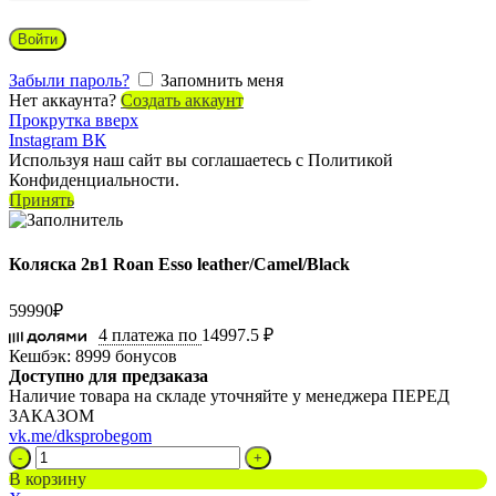
Войти
Забыли пароль?
Запомнить меня
Нет аккаунта?
Создать аккаунт
Прокрутка вверх
Instagram
ВК
Используя наш сайт вы соглашаетесь с Политикой
Конфиденциальности.
Принять
Коляска 2в1 Roan Esso leather/Camel/Black
59990
₽
4 платежа по
14997.5 ₽
Кешбэк:
8999 бонусов
Доступно для предзаказа
Наличие товара на складе уточняйте у менеджера ПЕРЕД
ЗАКАЗОМ
vk.me/dksprobegom
Количество
товара
В корзину
Коляска