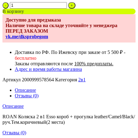
Количество
товара
В корзину
Коляска
Доступно для предзаказа
2в1
Наличие товара на складе уточняйте у менеджера
Roan
ПЕРЕД ЗАКАЗОМ
Esso
vk.me/dksprobegom
leather/Camel/Black
Доставка по РФ. По Ижевску при заказе от 5 500 ₽ -
бесплатно
Заказы отправляются после
100% предоплаты.
Адрес и время работы магазина
Артикул
2000999578564
Категория
2в1
Описание
Отзывы (0)
Описание
ROAN Коляска 2 в1 Esso короб + прогулка leather/Camel/Black/
руч.Тем.коричневый(2 места)
Отзывы (0)