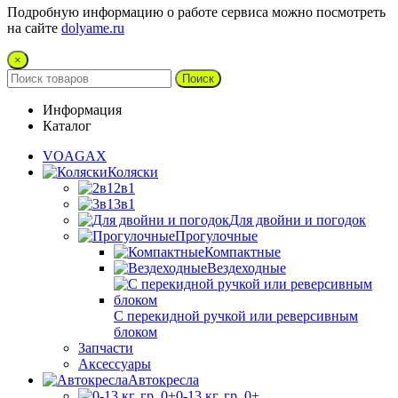
Подробную информацию о работе сервиса можно посмотреть
на сайте
dolyame.ru
×
Поиск
Информация
Каталог
VOAGAX
Коляски
2в1
3в1
Для двойни и погодок
Прогулочные
Компактные
Вездеходные
С перекидной ручкой или реверсивным
блоком
Запчасти
Аксессуары
Автокресла
0-13 кг. гр. 0+