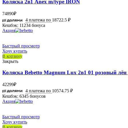
Коляска 2в1 Anex m/type IRON
74890
₽
4 платежа по
18722.5 ₽
Кешбэк:
11234 бонуса
Акция
Быстрый просмотр
Хочу купить
В корзину
Закрыть
Коляска Bebetto Magnum Lux 2в1 01 розовый лён
42299
₽
4 платежа по
10574.75 ₽
Кешбэк:
6345 бонусов
Акция
Быстрый просмотр
Хочу купить
В корзину