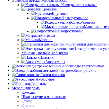
Мебель детская
Комоды пеленальные
Кроватки
Круг/овал
Прямоугольные
Колесо/качалка
Маятниковые 
Подростковые
Матрасы
Мобили
Стульчики для кормлен
Электрокачели и ук
Манежи, люльки, колыбели
Пластик
Аксессуары
Велосипеды трехколесные
Электромобили детские
Санки коляски
Аксессуары
Текстиль
Мебель для дома
Комоды
Шкафы купе и распашные
Столы
Стенки