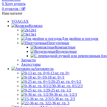
0
Хочу купить
0
пунктов
/
0
₽
Наш каталог
VOAGAX
Коляски
2в1
3в1
Для двойни и погодок
Прогулочные
Компактные
Вездеходные
Запчасти
Аксессуары
Автокресла
0-13 кг. гр. 0+
0-18 кг. 0+/1
0-25 кг. гр. 0+/1/2
0-36 кг. гр. 0/1/2/3
9-25 кг. гр. 1/2
9-36 кг. гр. 1/2/3
15-36 кг. гр. 2/3
22-36 кг. гр. 3