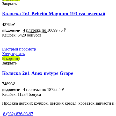
Закрыть
Коляска 2в1 Bebetto Magnum 193 cza зеленый
42799
₽
4 платежа по
10699.75 ₽
Кешбэк:
6420 бонусов
Быстрый просмотр
Хочу купить
В корзину
Закрыть
Коляска 2в1 Anex m/type Grape
74890
₽
4 платежа по
18722.5 ₽
Кешбэк:
11234 бонуса
Продажа детских колясок, детских кресел, кроваток запчасти и
8 (982) 836-93-97