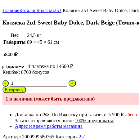
Увеличить
Главная
Каталог
Коляски
2в1
Коляска 2в1 Sweet Baby Dolce, Dar
Коляска 2в1 Sweet Baby Dolce, Dark Beige (Темно
Вес
24,5 кг
Габариты
89 × 45 × 61 см
58400
₽
4 платежа по
14600 ₽
Кешбэк:
8760 бонусов
Количество
товара
В корзину
Коляска
1 в наличии (может быть предзаказано)
2в1
Sweet
Baby
Доставка по РФ. По Ижевску при заказе от 5 500 ₽ -
бесп
Dolce,
Заказы отправляются после
100% предоплаты.
Dark
Адрес и время работы магазина
Beige
(Темно-
Артикул
2000999580765
Категория
2в1
коричневый)