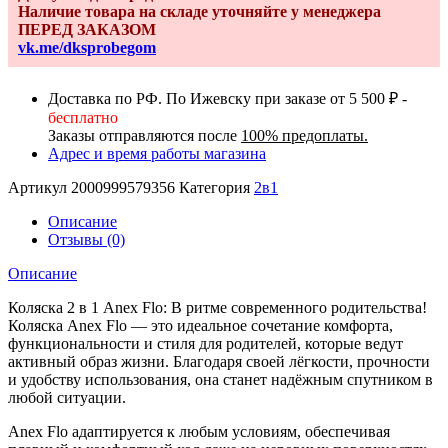
Наличие товара на складе уточняйте у менеджера
в
ПЕРЕД ЗАКАЗОМ
1
vk.me/dksprobegom
Anex
Flo
Browny
Доставка по РФ. По Ижевску при заказе от 5 500 ₽ -
бесплатно
Заказы отправляются после
100% предоплаты.
Адрес и время работы магазина
Артикул
2000999579356
Категория
2в1
Описание
Отзывы (0)
Описание
Коляска 2 в 1 Anex Flo: В ритме современного родительства!
Коляска Anex Flo — это идеальное сочетание комфорта,
функциональности и стиля для родителей, которые ведут
активный образ жизни. Благодаря своей лёгкости, прочности
и удобству использования, она станет надёжным спутником в
любой ситуации.
Anex Flo адаптируется к любым условиям, обеспечивая