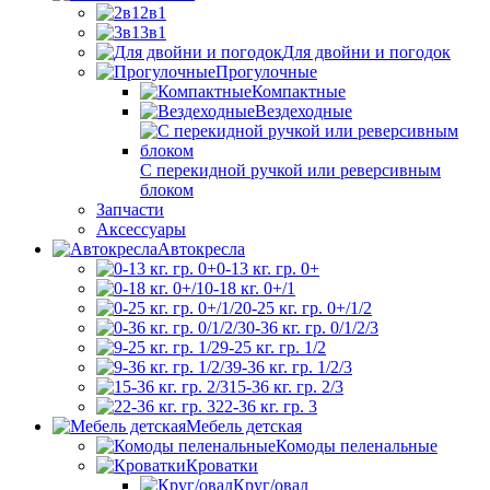
2в1
3в1
Для двойни и погодок
Прогулочные
Компактные
Вездеходные
С перекидной ручкой или реверсивным
блоком
Запчасти
Аксессуары
Автокресла
0-13 кг. гр. 0+
0-18 кг. 0+/1
0-25 кг. гр. 0+/1/2
0-36 кг. гр. 0/1/2/3
9-25 кг. гр. 1/2
9-36 кг. гр. 1/2/3
15-36 кг. гр. 2/3
22-36 кг. гр. 3
Мебель детская
Комоды пеленальные
Кроватки
Круг/овал