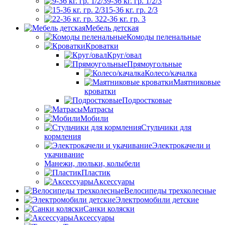
9-36 кг. гр. 1/2/3
15-36 кг. гр. 2/3
22-36 кг. гр. 3
Мебель детская
Комоды пеленальные
Кроватки
Круг/овал
Прямоугольные
Колесо/качалка
Маятниковые
кроватки
Подростковые
Матрасы
Мобили
Стульчики для
кормления
Электрокачели и
укачивание
Манежи, люльки, колыбели
Пластик
Аксессуары
Велосипеды трехколесные
Электромобили детские
Санки коляски
Аксессуары