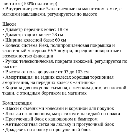
чистится (100% полиэстер)
• Внутренние ремни: 5-ти точечные на магнитном замке, с
мягкими накладками, регулируются по высоте
Шасси
• Диаметр передних колес: 18 см
• Диаметр задних колес: 28 см
• Ширина колесной базы: 60 см
• Колеса: cистема Flexi, полипропиленовая покрышка и
эластичный материал EVA внутри, передние поворотные с
возможностью фиксации
• Ручка: телескопическая, покрыта экокожей, регулируется по
высоте
• Высота от пола до ручки: от 93 до 103 см
• Амортизация: на задних колёсах хорошая торсионная
амортизация, на передних колёсах «антишок»
• Корзина для покупок: съемная, с жестким дном, из плотной
ткани, с откидным бортиком на магнитах
Комплектация
• Шасси с съемными колесами и корзиной для покупок
• Люлька с капюшоном, матрасиком и накидкой на ножки
• Прогулочный блок с капюшоном и бампером
• Антимоскитная сетка на люльку и прогулочный блок
• Дождевик на люльку и прогулочный блок