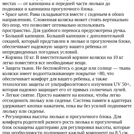
местах — от капюшона и передней части люльки до
подножки и капюшона прогулочного блока.
• Space saver. Рама складывается вместе с сиденьем в обоих
направлениях. Сложенная коляска может стоять вертикально
без опор, что позволяет оптимально использовать
пространство. Для удобного переноса предусмотрена ручка.
• Большой капюшон. Большой капюшон с дополнительной
секцией, который представлен в люльке и прогулочном блоке,
обеспечивает надежную защиту вашего ребенка от
непредвиденных погодных условий.
• Корзина 10 кг. В вместительной корзине коляски на 10 кг
легко поместятся все необходимые вещи.
• Защита ткани. Не беспокойтесь о дожде или солнце — ткань
коляски имеет водоотталкивающее покрытие >80, что
обеспечивает комфорт для вашего ребенка, а также
технологию защиты от ультрафиолетового излучения UV 50+,
которая надежно защищает его от прямых солнечных лучей.
• Легкое снятие. Просто нажмите на кнопки, чтобы легко
отсоединить люльку или сиденье. Система памяти в адаптерах
удерживает кнопки нажатием, пока вы без усилий поднимаете
люльку или сиденье.
• Регулировка высоты люльки и прогулочного блока. Для
комфорта родителей разного роста люлька и прогулочный
блок оснащены адаптерами для регулировки высоты, которые
при необходимости поднимают каждый компонент на 8,5 см.