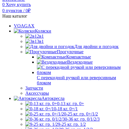
0
Хочу купить
0
пунктов
/
0
₽
Наш каталог
VOAGAX
Коляски
2в1
3в1
Для двойни и погодок
Прогулочные
Компактные
Вездеходные
С перекидной ручкой или реверсивным
блоком
Запчасти
Аксессуары
Автокресла
0-13 кг. гр. 0+
0-18 кг. 0+/1
0-25 кг. гр. 0+/1/2
0-36 кг. гр. 0/1/2/3
9-25 кг. гр. 1/2