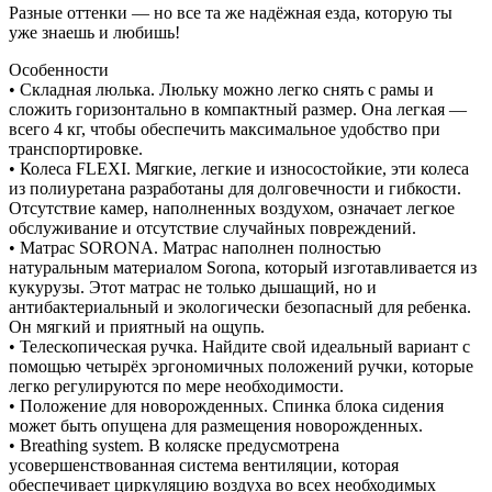
Разные оттенки — но все та же надёжная езда, которую ты
уже знаешь и любишь!
Особенности
• Складная люлька. Люльку можно легко снять с рамы и
сложить горизонтально в компактный размер. Она легкая —
всего 4 кг, чтобы обеспечить максимальное удобство при
транспортировке.
• Колеса FLEXI. Мягкие, легкие и износостойкие, эти колеса
из полиуретана разработаны для долговечности и гибкости.
Отсутствие камер, наполненных воздухом, означает легкое
обслуживание и отсутствие случайных повреждений.
• Матрас SORONA. Матрас наполнен полностью
натуральным материалом Sorona, который изготавливается из
кукурузы. Этот матрас не только дышащий, но и
антибактериальный и экологически безопасный для ребенка.
Он мягкий и приятный на ощупь.
• Телескопическая ручка. Найдите свой идеальный вариант с
помощью четырёх эргономичных положений ручки, которые
легко регулируются по мере необходимости.
• Положение для новорожденных. Спинка блока сидения
может быть опущена для размещения новорожденных.
• Breathing system. В коляске предусмотрена
усовершенствованная система вентиляции, которая
обеспечивает циркуляцию воздуха во всех необходимых