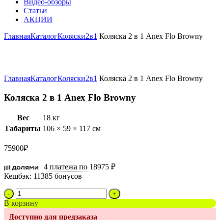
Видео-обзоры
Статьи
АКЦИИ
Главная
Каталог
Коляски
2в1
Коляска 2 в 1 Anex Flo Browny
Увеличить
Главная
Каталог
Коляски
2в1
Коляска 2 в 1 Anex Flo Browny
Коляска 2 в 1 Anex Flo Browny
Вес
18 кг
Габариты
106 × 59 × 117 см
75900
₽
4 платежа по
18975 ₽
Кешбэк:
11385 бонусов
Количество
товара
В корзину
Коляска
Доступно для предзаказа
2