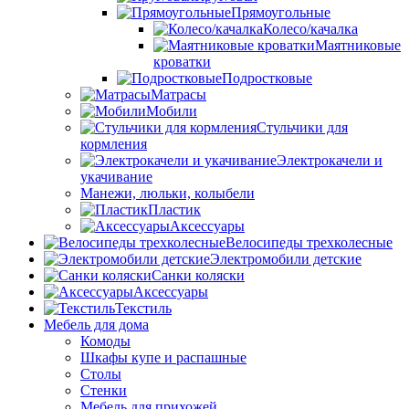
Прямоугольные
Колесо/качалка
Маятниковые
кроватки
Подростковые
Матрасы
Мобили
Стульчики для
кормления
Электрокачели и
укачивание
Манежи, люльки, колыбели
Пластик
Аксессуары
Велосипеды трехколесные
Электромобили детские
Санки коляски
Аксессуары
Текстиль
Мебель для дома
Комоды
Шкафы купе и распашные
Столы
Стенки
Мебель для прихожей