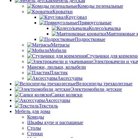
Мебель детская
Комоды пеленальные
Кроватки
Круг/овал
Прямоугольные
Колесо/качалка
Маятниковые 
Подростковые
Матрасы
Мобили
Стульчики для кормлен
Электрокачели и ук
Манежи, люльки, колыбели
Пластик
Аксессуары
Велосипеды трехколесные
Электромобили детские
Санки коляски
Аксессуары
Текстиль
Мебель для дома
Комоды
Шкафы купе и распашные
Столы
Стенки