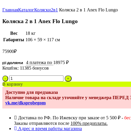
Увеличить
Главная
Каталог
Коляски
2в1
Коляска 2 в 1 Anex Flo Lungo
Коляска 2 в 1 Anex Flo Lungo
Вес
18 кг
Габариты
106 × 59 × 117 см
75900
₽
4 платежа по
18975 ₽
Кешбэк:
11385 бонусов
Количество
товара
В корзину
Коляска
Доступно для предзаказа
2
Наличие товара на складе уточняйте у менеджера ПЕРЕ
в
vk.me/dksprobegom
1
Anex
Flo
Доставка по РФ. По Ижевску при заказе от 5 500 ₽ -
бе
Lungo
Заказы отправляются после
100% предоплаты.
Адрес и время работы магазина