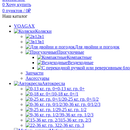
0
Хочу купить
0
пунктов
/
0
₽
Наш каталог
VOAGAX
Коляски
2в1
3в1
Для двойни и погодок
Прогулочные
Компактные
Вездеходные
Запчасти
Аксессуары
Автокресла
0-13 кг. гр. 0+
0-18 кг. 0+/1
0-25 кг. гр. 0+/1/2
0-36 кг. гр. 0/1/2/3
9-25 кг. гр. 1/2
9-36 кг. гр. 1/2/3
15-36 кг. гр. 2/3
22-36 кг. гр. 3