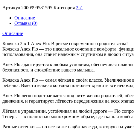
Артикул
2000999581595
Категория
2в1
Описание
Отзывы (0)
Описание
Коляска 2 в 1 Anex Flo: В ритме современного родительства!
Коляска Anex Flo — это идеальное сочетание комфорта, функци
использования, она станет надёжным спутником в любой ситуа
Anex Flo адаптируется к любым условиям, обеспечивая плавн
безопасность и спокойствие вашего малыша.
Коляска Anex Flo — самая лёгкая в своём классе. Увеличенно
ребёнка. Вместительная корзина позволяет хранить все необхо
Anex Flo легко подстраивается под ритм жизни родителей, обес
движения, и гарантирует лёгкость передвижения на всех этапах
Лёгкая в управлении, устойчивая на любой дороге — Flo сопро
Теперь — в полностью монохромном образе, где ткань и колёс
Разные оттенки — но все та же надёжная езда, которую ты уже