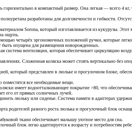
ь горизонтально в компактный размер. Она легкая — всего 4 кг,
з полиуретана разработаны для долговечности и гибкости. Отсут
териалом Sorona, который изготавливается из кукурузы. Этот 
на ощупь.
помощью четырёх эргономичных положений ручки, которые легко
т быть опущена для размещения новорожденных.
нная система вентиляции, которая обеспечивает циркуляцию воз
аправлениях. Сложенная коляска может стоять вертикально без оп
ей, который представлен в люльке и прогулочном блоке, обес
ко поместятся все необходимые вещи.
коляски имеет водоотталкивающее покрытие >80, что обеспечива
ет его от прямых солнечных лучей.
единить люльку или сиденье. Система памяти в адаптерах удерж
орта родителей разного роста люлька и прогулочный блок оснащ
амбуковой ткани обеспечивает малышу уютное место для сна.
улочный блок легко адаптируется к возрасту и потребностям ре