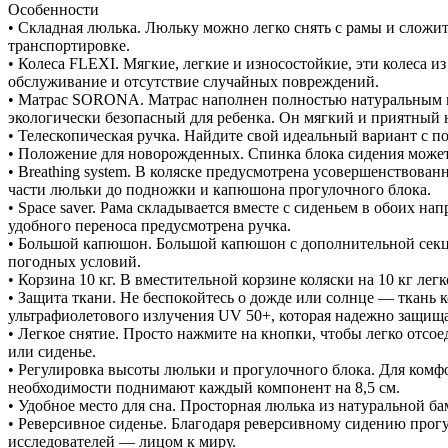
Особенности
• Складная люлька. Люльку можно легко снять с рамы и сложит
транспортировке.
• Колеса FLEXI. Мягкие, легкие и износостойкие, эти колеса и
обслуживание и отсутствие случайных повреждений.
• Матрас SORONA. Матрас наполнен полностью натуральным ма
экологически безопасный для ребенка. Он мягкий и приятный 
• Телескопическая ручка. Найдите свой идеальный вариант с 
• Положение для новорожденных. Спинка блока сидения може
• Breathing system. В коляске предусмотрена усовершенствова
части люльки до подножки и капюшона прогулочного блока.
• Space saver. Рама складывается вместе с сиденьем в обоих н
удобного переноса предусмотрена ручка.
• Большой капюшон. Большой капюшон с дополнительной секци
погодных условий.
• Корзина 10 кг. В вместительной корзине коляски на 10 кг лег
• Защита ткани. Не беспокойтесь о дожде или солнце — ткань 
ультрафиолетового излучения UV 50+, которая надежно защища
• Легкое снятие. Просто нажмите на кнопки, чтобы легко отсо
или сиденье.
• Регулировка высоты люльки и прогулочного блока. Для комф
необходимости поднимают каждый компонент на 8,5 см.
• Удобное место для сна. Просторная люлька из натуральной б
• Реверсивное сиденье. Благодаря реверсивному сидению прог
исследователей — лицом к миру.