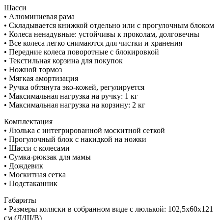
Шасси
• Алюминиевая рама
• Складывается книжкой отдельно или с прогулочным блоком
• Колеса ненадувные: устойчивы к проколам, долговечны
• Все колеса легко снимаются для чистки и хранения
• Передние колеса поворотные с блокировкой
• Текстильная корзина для покупок
• Ножной тормоз
• Мягкая амортизация
• Ручка обтянута эко-кожей, регулируется
• Максимальная нагрузка на ручку: 1 кг
• Максимальная нагрузка на корзину: 2 кг
Комплектация
• Люлька с интегрированной москитной сеткой
• Прогулочный блок с накидкой на ножки
• Шасси с колесами
• Сумка-рюкзак для мамы
• Дождевик
• Москитная сетка
• Подстаканник
Габариты
• Размеры коляски в собранном виде с люлькой: 102,5х60х121
см (Д/Ш/В)