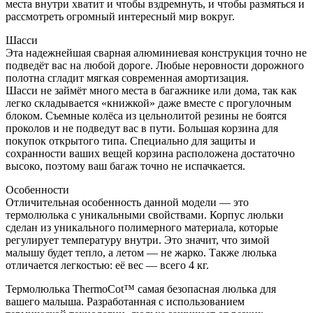
места внутри хватит и чтобы вздремнуть, и чтобы размяться и
рассмотреть огромный интересный мир вокруг.
Шасси
Эта надежнейшая сварная алюминиевая конструкция точно не
подведёт вас на любой дороге. Любые неровности дорожного
полотна сгладит мягкая современная амортизация.
Шасси не займёт много места в багажнике или дома, так как
легко складывается «книжкой» даже вместе с прогулочным
блоком. Съемные колёса из цельнолитой резины не боятся
проколов и не подведут вас в пути. Большая корзина для
покупок открытого типа. Специально для защиты и
сохранности ваших вещей корзина расположена достаточно
высоко, поэтому ваш багаж точно не испачкается.
Особенности
Отличительная особенность данной модели — это
термолюлька с уникальными свойствами. Корпус люльки
сделан из уникального полимерного материала, которые
регулирует температуру внутри. Это значит, что зимой
малышу будет тепло, а летом — не жарко. Также люлька
отличается легкостью: её вес — всего 4 кг.
Термолюлька ThermoCot™️ самая безопасная люлька для
вашего малыша. Разработанная с использованием