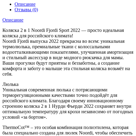
Описание
Отзывы (0)
Описание
Коляска 2 в 1 Noordi Fjordi Sport 2022 — просто идеальная
коляска для российского климата!
Noordi Fjordi выпуска 2022 прекрасна во всем: уникальная
термолюлька, премиальные ткани с колоссальными
водоотталкивающими показателями, улучшенная амортизация
и стильный аксессуар в виде модного рюкзачка для мамы.
Ваши прогулки будут приятны и беззаботны, а создание
комфорта и заботу о малыше эта стильная коляска возьмёт на
себя.
Люлька
Уникальная современная люлька с потрясающими
терморегуляционными качествами точно подойдёт для
российского климата. Благодаря своему инновационному
строению коляска 2 в 1 Нурди Фьерди 2022 сохраняет внутри
оптимальную температуру для крохи независимо от погодных
условий «за бортом».
ThermoCot™️ – это особая комбинация полиэтилена, которая
была специально создана для люлек Noordi, чтобы обеспечить