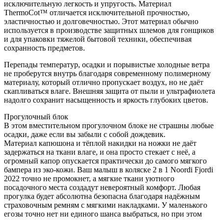
исключительную легкость и упругость. Материал
ThermoCot™️ отличается исключительной прочностью,
эластичностью и долговечностью. Этот материал обычно
используется в производстве защитных шлемов для гонщиков
и для упаковки тяжелой бытовой техники, обеспечивая
сохранность предметов.
Перепады температур, осадки и порывистые холодные ветра
не проберутся внутрь благодаря современному полимерному
материалу, который отлично пропускает воздух, но не даёт
скапливаться влаге. Внешняя защита от пыли и ультрафиолета
надолго сохранит насыщенность и яркость глубоких цветов.
Прогулочный блок
В этом вместительном прогулочном блоке не страшны любые
осадки, даже если вы забыли с собой дождевик.
Материал капюшона и тёплой накидки на ножки не даёт
задержаться на ткани влаге, и она просто стекает с неё, а
огромный капор опускается практически до самого мягкого
бампера из эко-кожи. Ваш малыш в коляске 2 в 1 Noordi Fjordi
2022 точно не промокнет, а мягкие ткани уютного
посадочного места создадут невероятный комфорт. Любая
прогулка будет абсолютна безопасна благодаря надёжным
страховочным ремням с мягкими накладками. У маленького
егозы точно нет ни единого шанса выбраться, но при этом