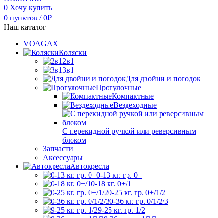
0
Хочу купить
0
пунктов
/
0
₽
Наш каталог
VOAGAX
Коляски
2в1
3в1
Для двойни и погодок
Прогулочные
Компактные
Вездеходные
С перекидной ручкой или реверсивным
блоком
Запчасти
Аксессуары
Автокресла
0-13 кг. гр. 0+
0-18 кг. 0+/1
0-25 кг. гр. 0+/1/2
0-36 кг. гр. 0/1/2/3
9-25 кг. гр. 1/2