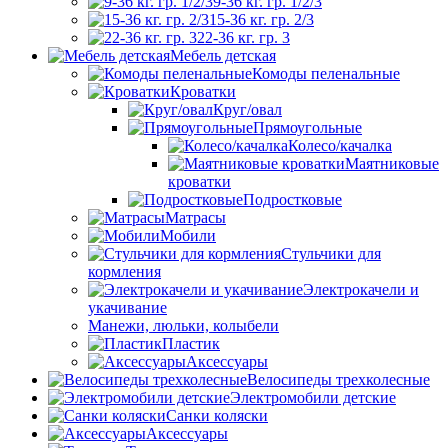
9-36 кг. гр. 1/2/3
15-36 кг. гр. 2/3
22-36 кг. гр. 3
Мебель детская
Комоды пеленальные
Кроватки
Круг/овал
Прямоугольные
Колесо/качалка
Маятниковые
кроватки
Подростковые
Матрасы
Мобили
Стульчики для
кормления
Электрокачели и
укачивание
Манежи, люльки, колыбели
Пластик
Аксессуары
Велосипеды трехколесные
Электромобили детские
Санки коляски
Аксессуары