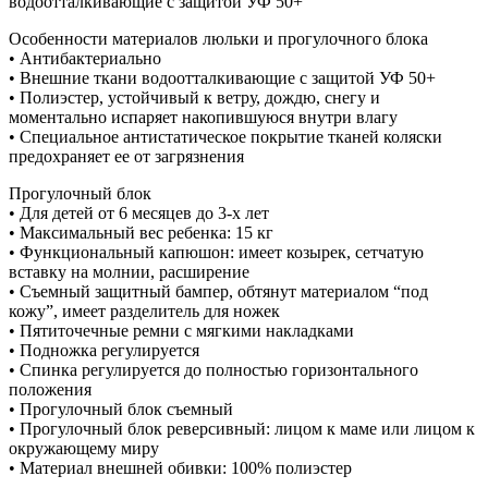
водоотталкивающие с защитой УФ 50+
Особенности материалов люльки и прогулочного блока
• Антибактериально
• Внешние ткани водоотталкивающие с защитой УФ 50+
• Полиэстер, устойчивый к ветру, дождю, снегу и
моментально испаряет накопившуюся внутри влагу
• Специальное антистатическое покрытие тканей коляски
предохраняет ее от загрязнения
Прогулочный блок
• Для детей от 6 месяцев до 3-х лет
• Максимальный вес ребенка: 15 кг
• Функциональный капюшон: имеет козырек, сетчатую
вставку на молнии, расширение
• Съемный защитный бампер, обтянут материалом “под
кожу”, имеет разделитель для ножек
• Пятиточечные ремни с мягкими накладками
• Подножка регулируется
• Спинка регулируется до полностью горизонтального
положения
• Прогулочный блок съемный
• Прогулочный блок реверсивный: лицом к маме или лицом к
окружающему миру
• Материал внешней обивки: 100% полиэстер