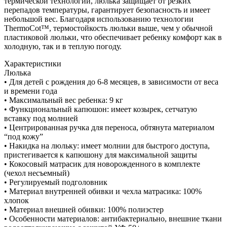
термической технологии, люлька защищает от резких
перепадов температуры, гарантирует безопасность и имеет
небольшой вес. Благодаря использованию технологии
ThermoCot™️, термостойкость люльки выше, чем у обычной
пластиковой люльки, что обеспечивает ребенку комфорт как в
холодную, так и в теплую погоду.
Характеристики
Люлька
• Для детей с рождения до 6-8 месяцев, в зависимости от веса
и времени года
• Максимальный вес ребенка: 9 кг
• Функциональный капюшон: имеет козырек, сетчатую
вставку под молнией
• Центрированная ручка для переноса, обтянута материалом
“под кожу”
• Накидка на люльку: имеет молнии для быстрого доступа,
пристегивается к капюшону для максимальной защиты
• Кокосовый матрасик для новорожденного в комплекте
(чехол несъемный)
• Регулируемый подголовник
• Материал внутренней обивки и чехла матрасика: 100%
хлопок
• Материал внешней обивки: 100% полиэстер
• Особенности материалов: антибактериально, внешние ткани