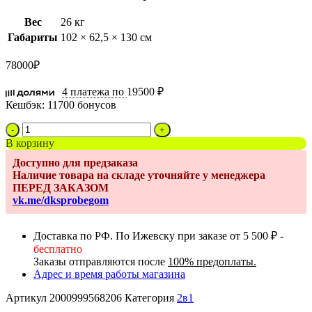
Вес
26 кг
Габариты
102 × 62,5 × 130 см
78000
₽
4 платежа по
19500 ₽
Кешбэк:
11700 бонусов
Количество
товара
В корзину
Коляска
Доступно для предзаказа
2
Наличие товара на складе уточняйте у менеджера
в
ПЕРЕД ЗАКАЗОМ
1
vk.me/dksprobegom
Noordi
Fjordi
2022,
Доставка по РФ. По Ижевску при заказе от 5 500 ₽ -
Black
бесплатно
815
Заказы отправляются после
100% предоплаты.
Адрес и время работы магазина
Артикул
2000999568206
Категория
2в1