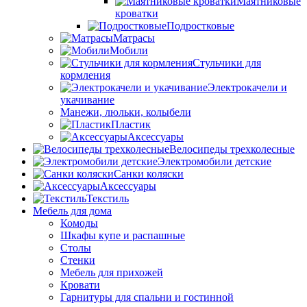
Маятниковые
кроватки
Подростковые
Матрасы
Мобили
Стульчики для
кормления
Электрокачели и
укачивание
Манежи, люльки, колыбели
Пластик
Аксессуары
Велосипеды трехколесные
Электромобили детские
Санки коляски
Аксессуары
Текстиль
Мебель для дома
Комоды
Шкафы купе и распашные
Столы
Стенки
Мебель для прихожей
Кровати
Гарнитуры для спальни и гостинной