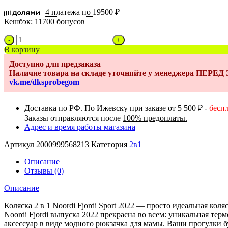
4 платежа по
19500 ₽
Кешбэк:
11700 бонусов
Количество
товара
В корзину
Коляска
Доступно для предзаказа
2
Наличие товара на складе уточняйте у менеджера ПЕРЕ
в
vk.me/dksprobegom
1
Noordi
Fjordi
Доставка по РФ. По Ижевску при заказе от 5 500 ₽ -
бесп
2022,
Заказы отправляются после
100% предоплаты.
Jeans
Адрес и время работы магазина
Blue
816
Артикул
2000999568213
Категория
2в1
Описание
Отзывы (0)
Описание
Коляска 2 в 1 Noordi Fjordi Sport 2022 — просто идеальная коля
Noordi Fjordi выпуска 2022 прекрасна во всем: уникальная т
аксессуар в виде модного рюкзачка для мамы. Ваши прогулки бу