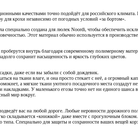
ионными качествами точно подойдёт для российского климата. 
 для крохи независимо от погодных условий «за бортом».
ла специально создана для люлек Noordi, чтобы обеспечить иск
овечностью. Этот материал обычно используется в производств
 проберутся внутрь благодаря современному полимерному матери
надолго сохранит насыщенность и яркость глубоких цветов.
адки, даже если вы забыли с собой дождевик.
ься на ткани влаге, и она просто стекает с неё, а огромный кап
промокнет, а мягкие ткани уютного посадочного места создадут 
накладками. У маленького егозы точно нет ни единого шанса вы
сный мир вокруг.
одведёт вас на любой дороге. Любые неровности дорожного пол
егко складывается «книжкой» даже вместе с прогулочным блоком.
го типа. Специально для защиты и сохранности ваших вещей кор