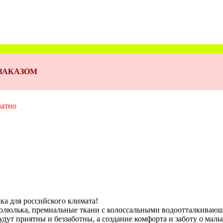
Д ЗАКАЗОМ
латно
ска для российского климата!
ермолюлька, премиальные ткани с колоссальными водоотталкива
дут приятны и беззаботны, а создание комфорта и заботу о малыш