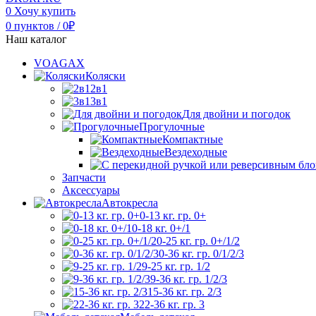
0
Хочу купить
0
пунктов
/
0
₽
Наш каталог
VOAGAX
Коляски
2в1
3в1
Для двойни и погодок
Прогулочные
Компактные
Вездеходные
Запчасти
Аксессуары
Автокресла
0-13 кг. гр. 0+
0-18 кг. 0+/1
0-25 кг. гр. 0+/1/2
0-36 кг. гр. 0/1/2/3
9-25 кг. гр. 1/2
9-36 кг. гр. 1/2/3
15-36 кг. гр. 2/3
22-36 кг. гр. 3