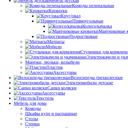
Мебель детская
Комоды пеленальные
Кроватки
Круг/овал
Прямоугольные
Колесо/качалка
Маятниковые 
Подростковые
Матрасы
Мобили
Стульчики для кормлен
Электрокачели и ук
Манежи, люльки, колыбели
Пластик
Аксессуары
Велосипеды трехколесные
Электромобили детские
Санки коляски
Аксессуары
Текстиль
Мебель для дома
Комоды
Шкафы купе и распашные
Столы
Стенки