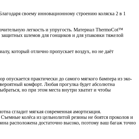
Благодаря своему инновационному строению коляска 2 в 1
лючительную легкость и упругость. Материал ThermoCot™️
е защитных шлемов для гонщиков и для упаковки тяжелой
алу, который отлично пропускает воздух, но не даёт
ор опускается практически до самого мягкого бампера из эко-
невероятный комфорт. Любая прогулка будет абсолютна
браться, но при этом места внутри хватит и чтобы
отна сгладит мягкая современная амортизация.
 Съемные колёса из цельнолитой резины не боятся проколов и
зина расположена достаточно высоко, поэтому ваш багаж точно