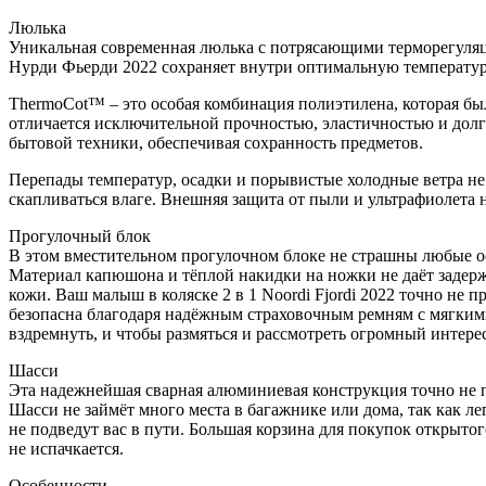
Люлька
Уникальная современная люлька с потрясающими терморегуляц
Нурди Фьерди 2022 сохраняет внутри оптимальную температуру
ThermoCot™️ – это особая комбинация полиэтилена, которая бы
отличается исключительной прочностью, эластичностью и долг
бытовой техники, обеспечивая сохранность предметов.
Перепады температур, осадки и порывистые холодные ветра не
скапливаться влаге. Внешняя защита от пыли и ультрафиолета 
Прогулочный блок
В этом вместительном прогулочном блоке не страшны любые ос
Материал капюшона и тёплой накидки на ножки не даёт задержат
кожи. Ваш малыш в коляске 2 в 1 Noordi Fjordi 2022 точно не 
безопасна благодаря надёжным страховочным ремням с мягкими 
вздремнуть, и чтобы размяться и рассмотреть огромный интере
Шасси
Эта надежнейшая сварная алюминиевая конструкция точно не п
Шасси не займёт много места в багажнике или дома, так как л
не подведут вас в пути. Большая корзина для покупок открыто
не испачкается.
Особенности