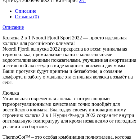
Артикул
2000999568251
Категория
2в1
Описание
Отзывы (0)
Описание
Коляска 2 в 1 Noordi Fjordi Sport 2022 — просто идеальная
коляска для российского климата!
Noordi Fjordi выпуска 2022 прекрасна во всем: уникальная
термолюлька, премиальные ткани с колоссальными
водоотталкивающими показателями, улучшенная амортизация
и стильный аксессуар в виде модного рюкзачка для мамы.
Ваши прогулки будут приятны и беззаботны, а создание
комфорта и заботу о малыше эта стильная коляска возьмёт на
себя.
Люлька
Уникальная современная люлька с потрясающими
терморегуляционными качествами точно подойдёт для
российского климата. Благодаря своему инновационному
строению коляска 2 в 1 Нурди Фьерди 2022 сохраняет внутри
оптимальную температуру для крохи независимо от погодных
условий «за бортом».
ThermoCot™️ – это особая комбинация полиэтилена, которая