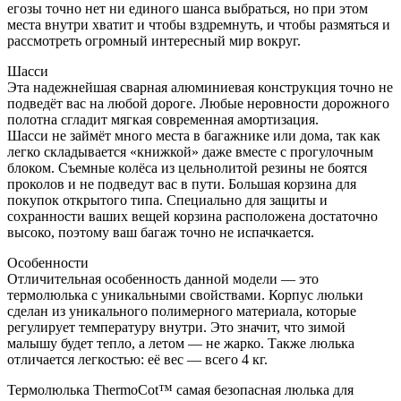
егозы точно нет ни единого шанса выбраться, но при этом
места внутри хватит и чтобы вздремнуть, и чтобы размяться и
рассмотреть огромный интересный мир вокруг.
Шасси
Эта надежнейшая сварная алюминиевая конструкция точно не
подведёт вас на любой дороге. Любые неровности дорожного
полотна сгладит мягкая современная амортизация.
Шасси не займёт много места в багажнике или дома, так как
легко складывается «книжкой» даже вместе с прогулочным
блоком. Съемные колёса из цельнолитой резины не боятся
проколов и не подведут вас в пути. Большая корзина для
покупок открытого типа. Специально для защиты и
сохранности ваших вещей корзина расположена достаточно
высоко, поэтому ваш багаж точно не испачкается.
Особенности
Отличительная особенность данной модели — это
термолюлька с уникальными свойствами. Корпус люльки
сделан из уникального полимерного материала, которые
регулирует температуру внутри. Это значит, что зимой
малышу будет тепло, а летом — не жарко. Также люлька
отличается легкостью: её вес — всего 4 кг.
Термолюлька ThermoCot™️ самая безопасная люлька для