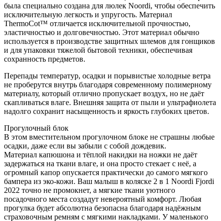
была специально создана для люлек Noordi, чтобы обеспечить
исключительную легкость и упругость. Материал
ThermoCot™️ отличается исключительной прочностью,
эластичностью и долговечностью. Этот материал обычно
используется в производстве защитных шлемов для гонщиков
и для упаковки тяжелой бытовой техники, обеспечивая
сохранность предметов.
Перепады температур, осадки и порывистые холодные ветра
не проберутся внутрь благодаря современному полимерному
материалу, который отлично пропускает воздух, но не даёт
скапливаться влаге. Внешняя защита от пыли и ультрафиолета
надолго сохранит насыщенность и яркость глубоких цветов.
Прогулочный блок
В этом вместительном прогулочном блоке не страшны любые
осадки, даже если вы забыли с собой дождевик.
Материал капюшона и тёплой накидки на ножки не даёт
задержаться на ткани влаге, и она просто стекает с неё, а
огромный капор опускается практически до самого мягкого
бампера из эко-кожи. Ваш малыш в коляске 2 в 1 Noordi Fjordi
2022 точно не промокнет, а мягкие ткани уютного
посадочного места создадут невероятный комфорт. Любая
прогулка будет абсолютна безопасна благодаря надёжным
страховочным ремням с мягкими накладками. У маленького