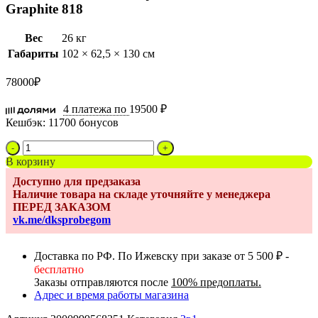
Graphite 818
Вес
26 кг
Габариты
102 × 62,5 × 130 см
78000
₽
4 платежа по
19500 ₽
Кешбэк:
11700 бонусов
Количество
товара
В корзину
Коляска
Доступно для предзаказа
2
Наличие товара на складе уточняйте у менеджера
в
ПЕРЕД ЗАКАЗОМ
1
vk.me/dksprobegom
Noordi
Fjordi
Leather
Доставка по РФ. По Ижевску при заказе от 5 500 ₽ -
2022,
бесплатно
Graphite
Заказы отправляются после
100% предоплаты.
818
Адрес и время работы магазина