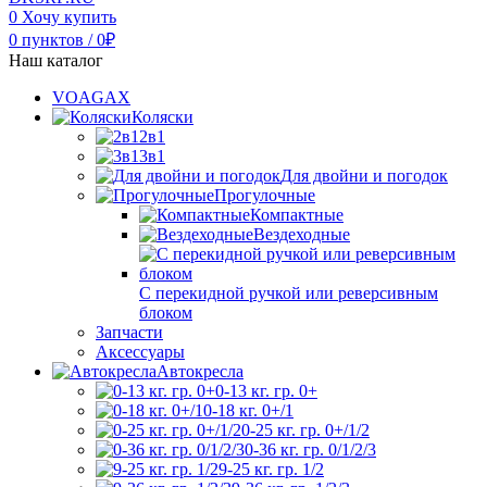
0
Хочу купить
0
пунктов
/
0
₽
Наш каталог
VOAGAX
Коляски
2в1
3в1
Для двойни и погодок
Прогулочные
Компактные
Вездеходные
С перекидной ручкой или реверсивным
блоком
Запчасти
Аксессуары
Автокресла
0-13 кг. гр. 0+
0-18 кг. 0+/1
0-25 кг. гр. 0+/1/2
0-36 кг. гр. 0/1/2/3
9-25 кг. гр. 1/2