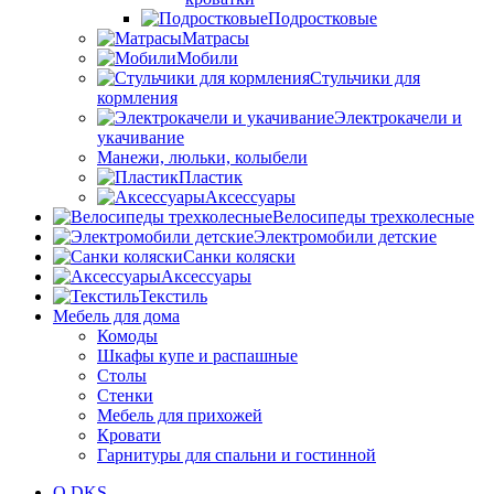
Подростковые
Матрасы
Мобили
Стульчики для
кормления
Электрокачели и
укачивание
Манежи, люльки, колыбели
Пластик
Аксессуары
Велосипеды трехколесные
Электромобили детские
Санки коляски
Аксессуары
Текстиль
Мебель для дома
Комоды
Шкафы купе и распашные
Столы
Стенки
Мебель для прихожей
Кровати
Гарнитуры для спальни и гостинной
О DKS