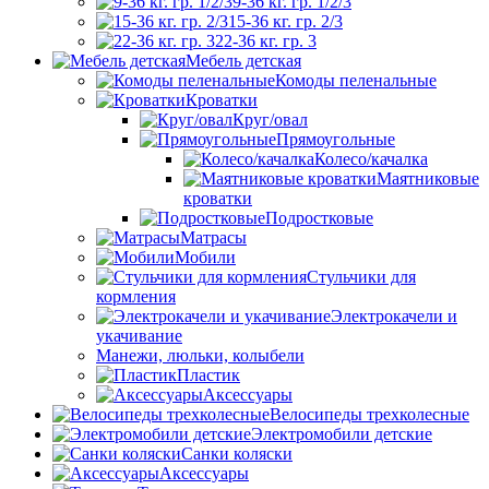
9-36 кг. гр. 1/2/3
15-36 кг. гр. 2/3
22-36 кг. гр. 3
Мебель детская
Комоды пеленальные
Кроватки
Круг/овал
Прямоугольные
Колесо/качалка
Маятниковые
кроватки
Подростковые
Матрасы
Мобили
Стульчики для
кормления
Электрокачели и
укачивание
Манежи, люльки, колыбели
Пластик
Аксессуары
Велосипеды трехколесные
Электромобили детские
Санки коляски
Аксессуары