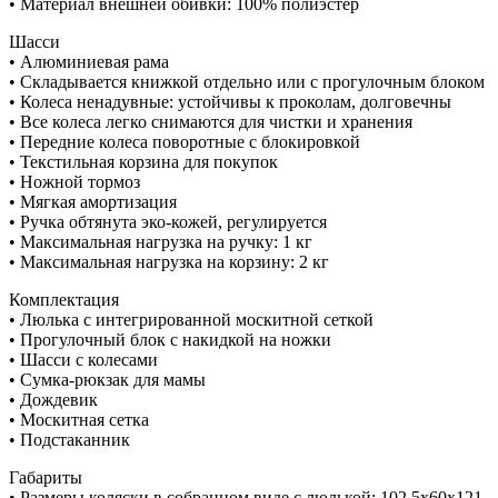
• Материал внешней обивки: 100% полиэстер
Шасси
• Алюминиевая рама
• Складывается книжкой отдельно или с прогулочным блоком
• Колеса ненадувные: устойчивы к проколам, долговечны
• Все колеса легко снимаются для чистки и хранения
• Передние колеса поворотные с блокировкой
• Текстильная корзина для покупок
• Ножной тормоз
• Мягкая амортизация
• Ручка обтянута эко-кожей, регулируется
• Максимальная нагрузка на ручку: 1 кг
• Максимальная нагрузка на корзину: 2 кг
Комплектация
• Люлька с интегрированной москитной сеткой
• Прогулочный блок с накидкой на ножки
• Шасси с колесами
• Сумка-рюкзак для мамы
• Дождевик
• Москитная сетка
• Подстаканник
Габариты
• Размеры коляски в собранном виде с люлькой: 102,5х60х121