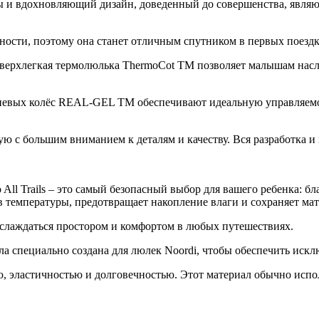
и вдохновляющий дизайн, доведенный до совершенства, являют
стности, поэтому она станет отличным спутником в первых поез
верхлегкая термолюлька ThermoCot TM позволяет малышам насл
елиевых колёс REAL-GEL TM обеспечивают идеальную управляемо
ую с большим вниманием к деталям и качеству. Вся разработка и
 All Trails – это самый безопасный выбор для вашего ребенка:
в температуры, предотвращает накопление влаги и сохраняет мат
аслаждаться простором и комфортом в любых путешествиях.
а специально создана для люлек Noordi, чтобы обеспечить искл
 эластичностью и долговечностью. Этот материал обычно испол