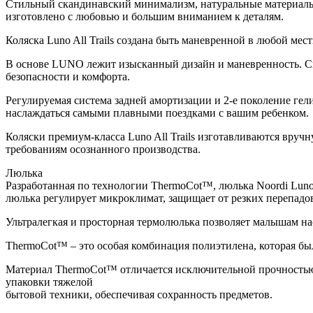
Стильный скандинавский минимализм, натуральные материалы 
изготовлено с любовью и большим вниманием к деталям.
Коляска Luno All Trails создана быть маневренной в любой ме
В основе LUNO лежит изысканный дизайн и маневренность. С
безопасности и комфорта.
Регулируемая система задней амортизации и 2-е поколение г
наслаждаться самыми плавными поездками с вашим ребенком.
Коляски премиум-класса Luno All Trails изготавливаются вручн
требованиям осознанного производства.
Люлька
Разработанная по технологии ThermoCot™, люлька Noordi Luno
люлька регулирует микроклимат, защищает от резких перепадо
Ультралегкая и просторная термолюлька позволяет малышам н
ThermoCot™ – это особая комбинация полиэтилена, которая был
Материал ThermoCot™ отличается исключительной прочностью,
упаковки тяжелой
бытовой техники, обеспечивая сохранность предметов.