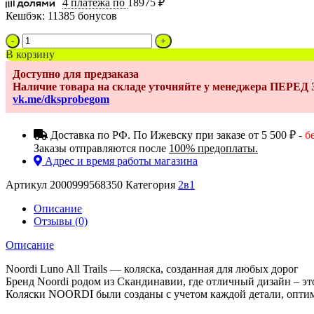
4 платежа по
18975 ₽
Кешбэк:
11385 бонусов
Количество
товара
В корзину
Коляска
Доступно для предзаказа
2
Наличие товара на складе уточняйте у менеджера ПЕРЕ
в
vk.me/dksprobegom
1
Noordi
Luno
Доставка по РФ. По Ижевску при заказе от 5 500 ₽ -
б
All
Заказы отправляются после
100% предоплаты.
Trails,
Адрес и время работы магазина
Midnight
607
Артикул
2000999568350
Категория
2в1
Описание
Отзывы (0)
Описание
Noordi Luno All Trails — коляска, созданная для любых дорог
Бренд Noordi родом из Скандинавии, где отличный дизайн – эт
Коляски NOORDI были созданы с учетом каждой детали, оптим