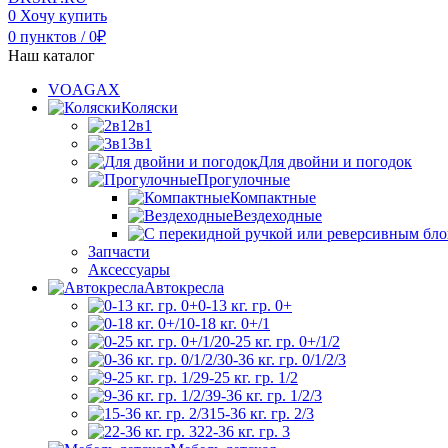
0
Хочу купить
0
пунктов
/
0
₽
Наш каталог
VOAGAX
Коляски
2в1
3в1
Для двойни и погодок
Прогулочные
Компактные
Вездеходные
Запчасти
Аксессуары
Автокресла
0-13 кг. гр. 0+
0-18 кг. 0+/1
0-25 кг. гр. 0+/1/2
0-36 кг. гр. 0/1/2/3
9-25 кг. гр. 1/2
9-36 кг. гр. 1/2/3
15-36 кг. гр. 2/3
22-36 кг. гр. 3