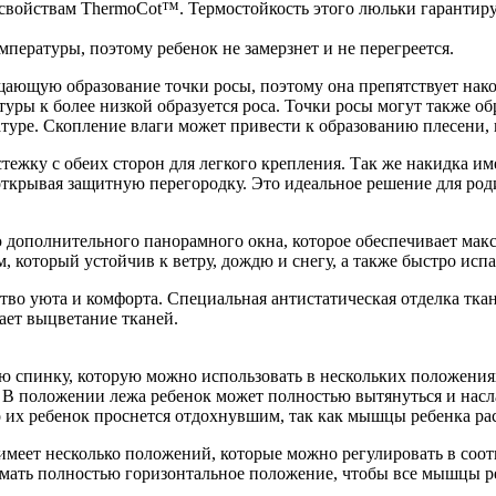
м свойствам ThermoCot™. Термостойкость этого люльки гарантиру
пературы, поэтому ребенок не замерзнет и не перегреется.
щую образование точки росы, поэтому она препятствует накопл
уры к более низкой образуется роса. Точки росы могут также об
атуре. Скопление влаги может привести к образованию плесени, 
астежку с обеих сторон для легкого крепления. Так же накидка им
 открывая защитную перегородку. Это идеальное решение для род
дополнительного панорамного окна, которое обеспечивает ма
который устойчив к ветру, дождю и снегу, а также быстро испар
во уюта и комфорта. Специальная антистатическая отделка ткан
ает выцветание тканей.
 спинку, которую можно использовать в нескольких положениях
. В положении лежа ребенок может полностью вытянуться и насл
о их ребенок проснется отдохнувшим, так как мышцы ребенка ра
меет несколько положений, которые можно регулировать в соотв
мать полностью горизонтальное положение, чтобы все мышцы р