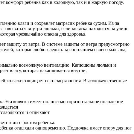
ет комфорт ребенка как в холодную, так и в жаркую погоду.
ению влаги и сохраняет матрасик ребенка сухим. Из-за
разовываться внутри люльки, если коляска находится на улице
которая чрезвычайно опасна для здоровья.
еет защиту от ветра. В системе защиты от ветра предусмотрено
ителей, которые любят следить за состоянием своего малыша,
ксимально возможную вентиляцию. Капюшоны люльки и
яет влагу, которая накапливается внутри.
ей коляски защищает ее от загрязнения. Высококачественные
. Эта коляска имеет полностью горизонтальное положение
аждаться
сслабляются и отдыхают.
етствии с ростом ребенка.
ебенка отдыхали одновременно. Подножка имеет опору для ног