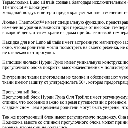
Термолюлька Luno all trails создана благодаря исключительны
ThermoCot™ блокирует
холодный воздух и ветер и предотвращает частые изменения тем
Люлька ThermoCot™ имеет специальную функцию, предотвращаю
изменения уровня влажности при переходе от высокой температ
в жаркий день, а затем хранится дома при более низкой темпер
Накидка для ног Luno all trails имеет встроенную магнитную з
окно, чтобы родители могли посмотреть на своего ребенка, не
не отвлекаясь от прогулки.
Капюшон люльки Нурди Луно имеет уникальную конструкцию 
прогулочного блока покрыты высококачественным полиэстером, 
Внутренние ткани изготовлены из хлопка и обеспечивают чувст
ткани имеют защиту от ультрафиолета 50+, которая предотвращ
Прогулочный блок
Прогулочный блок Нурди Луна Олл Трэйлс имеет регулируемую
спинки, что особенно важно во время путешествий с ребенком
сладким сном. Тем временем родители могут быть уверены, чт
Так же прогулочный блок имеет регулируемую подножку. Она и
Подножка вместе со спинкой прогулочного блока может прини
ребенка, чтобы они не болтались.