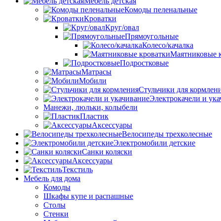
Мебель детская
Комоды пеленальные
Кроватки
Круг/овал
Прямоугольные
Колесо/качалка
Маятниковые 
Подростковые
Матрасы
Мобили
Стульчики для кормлен
Электрокачели и ук
Манежи, люльки, колыбели
Пластик
Аксессуары
Велосипеды трехколесные
Электромобили детские
Санки коляски
Аксессуары
Текстиль
Мебель для дома
Комоды
Шкафы купе и распашные
Столы
Стенки