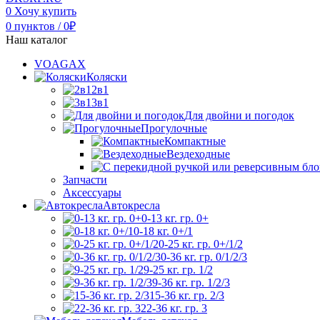
0
Хочу купить
0
пунктов
/
0
₽
Наш каталог
VOAGAX
Коляски
2в1
3в1
Для двойни и погодок
Прогулочные
Компактные
Вездеходные
Запчасти
Аксессуары
Автокресла
0-13 кг. гр. 0+
0-18 кг. 0+/1
0-25 кг. гр. 0+/1/2
0-36 кг. гр. 0/1/2/3
9-25 кг. гр. 1/2
9-36 кг. гр. 1/2/3
15-36 кг. гр. 2/3
22-36 кг. гр. 3