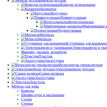
Мебель детская
Комоды пеленальные
Кроватки
Круг/овал
Прямоугольные
Колесо/качалка
Маятниковые 
Подростковые
Матрасы
Мобили
Стульчики для кормлен
Электрокачели и ук
Манежи, люльки, колыбели
Пластик
Аксессуары
Велосипеды трехколесные
Электромобили детские
Санки коляски
Аксессуары
Текстиль
Мебель для дома
Комоды
Шкафы купе и распашные
Столы
Стенки