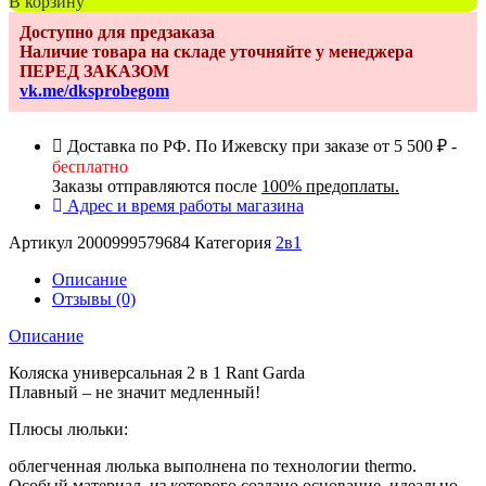
В корзину
Коляска
Доступно для предзаказа
2
Наличие товара на складе уточняйте у менеджера
в
ПЕРЕД ЗАКАЗОМ
1
vk.me/dksprobegom
Rant
Garda
Mocca
Доставка по РФ. По Ижевску при заказе от 5 500 ₽ -
(Brown)
бесплатно
Заказы отправляются после
100% предоплаты.
Адрес и время работы магазина
Артикул
2000999579684
Категория
2в1
Описание
Отзывы (0)
Описание
Коляска универсальная 2 в 1 Rant Garda
Плавный – не значит медленный!
Плюсы люльки:
облегченная люлька выполнена по технологии thermо.
Особый материал, из которого создано основание, идеально