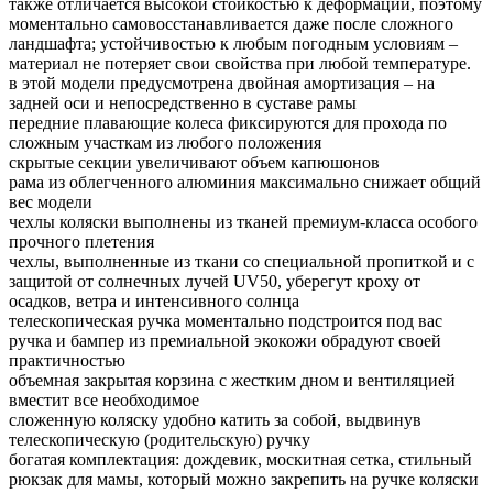
также отличается высокой стойкостью к деформации, поэтому
моментально самовосстанавливается даже после сложного
ландшафта; устойчивостью к любым погодным условиям –
материал не потеряет свои свойства при любой температуре.
в этой модели предусмотрена двойная амортизация – на
задней оси и непосредственно в суставе рамы
передние плавающие колеса фиксируются для прохода по
сложным участкам из любого положения
скрытые секции увеличивают объем капюшонов
рама из облегченного алюминия максимально снижает общий
вес модели
чехлы коляски выполнены из тканей премиум-класса особого
прочного плетения
чехлы, выполненные из ткани со специальной пропиткой и с
защитой от солнечных лучей UV50, уберегут кроху от
осадков, ветра и интенсивного солнца
телескопическая ручка моментально подстроится под вас
ручка и бампер из премиальной экокожи обрадуют своей
практичностью
объемная закрытая корзина с жестким дном и вентиляцией
вместит все необходимое
сложенную коляску удобно катить за собой, выдвинув
телескопическую (родительскую) ручку
богатая комплектация: дождевик, москитная сетка, стильный
рюкзак для мамы, который можно закрепить на ручке коляски