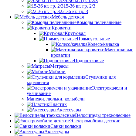
9-36 кг. гр. 1/2/3
15-36 кг. гр. 2/3
22-36 кг. гр. 3
Мебель детская
Комоды пеленальные
Кроватки
Круг/овал
Прямоугольные
Колесо/качалка
Маятниковые
кроватки
Подростковые
Матрасы
Мобили
Стульчики для
кормления
Электрокачели и
укачивание
Манежи, люльки, колыбели
Пластик
Аксессуары
Велосипеды трехколесные
Электромобили детские
Санки коляски
Аксессуары