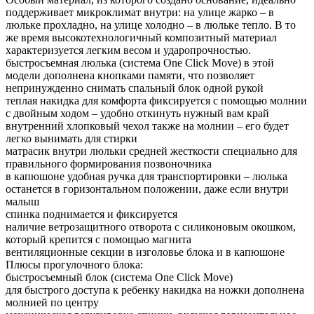
поддерживает микроклимат внутри: на улице жарко – в
люльке прохладно, на улице холодно – в люльке тепло. В то
же время высокотехнологичный композитный материал
характеризуется легким весом и ударопрочностью.
быстросъемная люлька (система One Click Move) в этой
модели дополнена кнопками памяти, что позволяет
непринужденно снимать спальный блок одной рукой
теплая накидка для комфорта фиксируется с помощью молнии
с двойным ходом – удобно откинуть нужный вам край
внутренний хлопковый чехол также на молнии – его будет
легко вынимать для стирки
матрасик внутри люльки средней жесткости специально для
правильного формирования позвоночника
в капюшоне удобная ручка для транспортировки – люлька
останется в горизонтальном положении, даже если внутри
малыш
спинка поднимается и фиксируется
наличие ветрозащитного отворота с силиконовым окошком,
который крепится с помощью магнита
вентиляционные секции в изголовье блока и в капюшоне
Плюсы прогулочного блока:
быстросъемный блок (система One Click Move)
для быстрого доступа к ребенку накидка на ножки дополнена
молнией по центру