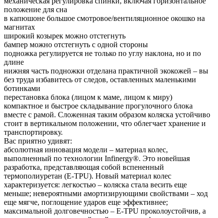
механическая регулировка спинки, включая горизонтальное
положение для сна
в капюшоне большое смотровое/вентиляционное окошко на
магнитах
широкий козырек можно отстегнуть
бампер можно отстегнуть с одной стороны
подножка регулируется не только по углу наклона, но и по
длине
нижняя часть подножки отделана практичной экокожей – вы
без труда избавитесь от следов, оставленных маленькими
ботинками
перестановка блока (лицом к маме, лицом к миру)
компактное и быстрое складывание прогулочного блока
вместе с рамой. Сложенная таким образом коляска устойчиво
стоит в вертикальном положении, что облегчает хранение и
транспортировку.
Вас приятно удивят:
абсолютная инновация модели – материал колес,
выполненный по технологии Infinergy®. Это новейшая
разработка, представляющая собой вспененный
термополиуретан (E-TPU). Новый материал колес
характеризуется: легкостью – коляска стала весить еще
меньше; невероятными амортизирующими свойствами – ход
еще мягче, поглощение ударов еще эффективнее;
максимальной долговечностью – E-TPU проколоустойчив, а