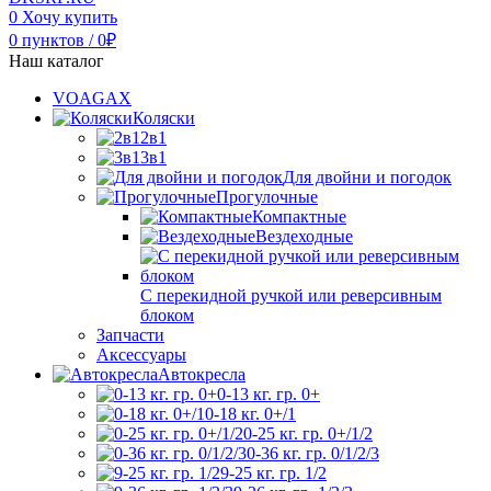
0
Хочу купить
0
пунктов
/
0
₽
Наш каталог
VOAGAX
Коляски
2в1
3в1
Для двойни и погодок
Прогулочные
Компактные
Вездеходные
С перекидной ручкой или реверсивным
блоком
Запчасти
Аксессуары
Автокресла
0-13 кг. гр. 0+
0-18 кг. 0+/1
0-25 кг. гр. 0+/1/2
0-36 кг. гр. 0/1/2/3
9-25 кг. гр. 1/2