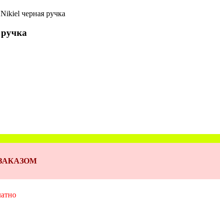
 Nikiel черная ручка
я ручка
Д ЗАКАЗОМ
латно