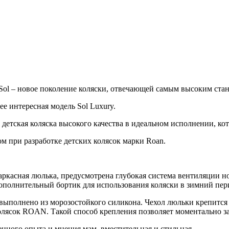
 Sol – новое поколение коляски, отвечающей самым высоким ста
ее интересная модель Sol Luxury.
етская коляска высокого качества в идеальном исполнении, кото
м при разработке детских колясок марки Roan.
каркасная люлька, предусмотрена глубокая система вентиляции н
ополнительный бортик для использования коляски в зимний пер
выполнено из морозостойкого силикона. Чехол люльки крепится 
олясок ROAN. Такой способ крепления позволяет моментально за
нного опыта и мнения мам, вместительная и стильная.