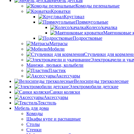
Мебель детская
Комоды пеленальные
Кроватки
Круг/овал
Прямоугольные
Колесо/качалка
Маятниковые 
Подростковые
Матрасы
Мобили
Стульчики для кормлен
Электрокачели и ук
Манежи, люльки, колыбели
Пластик
Аксессуары
Велосипеды трехколесные
Электромобили детские
Санки коляски
Аксессуары
Текстиль
Мебель для дома
Комоды
Шкафы купе и распашные
Столы
Стенки