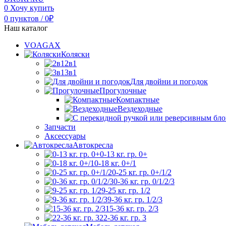
0
Хочу купить
0
пунктов
/
0
₽
Наш каталог
VOAGAX
Коляски
2в1
3в1
Для двойни и погодок
Прогулочные
Компактные
Вездеходные
Запчасти
Аксессуары
Автокресла
0-13 кг. гр. 0+
0-18 кг. 0+/1
0-25 кг. гр. 0+/1/2
0-36 кг. гр. 0/1/2/3
9-25 кг. гр. 1/2
9-36 кг. гр. 1/2/3
15-36 кг. гр. 2/3
22-36 кг. гр. 3