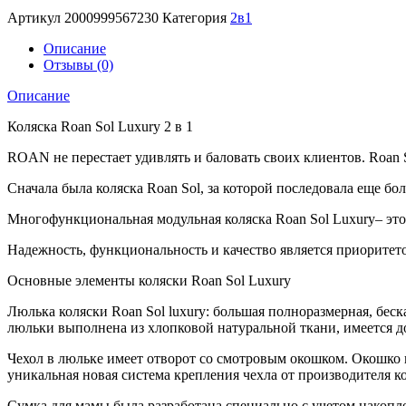
черная
Артикул
2000999567230
Категория
2в1
ручка
Описание
Отзывы (0)
Описание
Коляска Roan Sol Luxury 2 в 1
ROAN не перестает удивлять и баловать своих клиентов. Roan
Сначала была коляска Roan Sol, за которой последовала еще бол
Многофункциональная модульная коляска Roan Sol Luxury– это д
Надежность, функциональность и качество является приоритето
Основные элементы коляски Roan Sol Luxury
Люлька коляски Roan Sol luxury: большая полноразмерная, бес
люльки выполнена из хлопковой натуральной ткани, имеется д
Чехол в люльке имеет отворот со смотровым окошком. Окошко 
уникальная новая система крепления чехла от производителя к
Сумка для мамы была разработана специально с учетом накопле