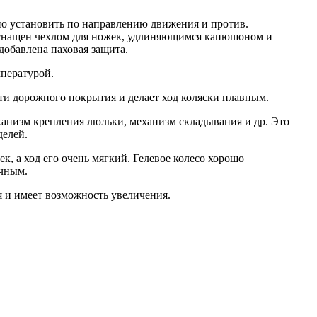
но установить по направлению движения и против.
оснащен чехлом для ножек, удлиняющимся капюшоном и
обавлена паховая защита.
мпературой.
ти дорожного покрытия и делает ход коляски плавным.
ханизм крепления люльки, механизм складывания и др. Это
делей.
к, а ход его очень мягкий. Гелевое колесо хорошо
учным.
я и имеет возможность увеличения.