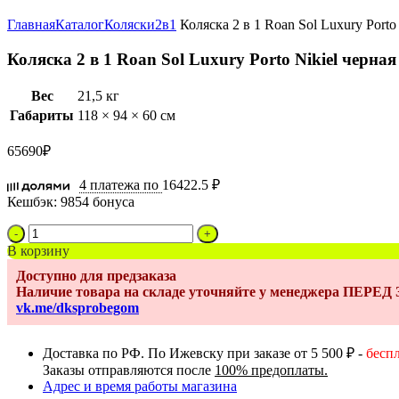
Увеличить
Главная
Каталог
Коляски
2в1
Коляска 2 в 1 Roan Sol Luxury Porto
Коляска 2 в 1 Roan Sol Luxury Porto Nikiel черна
Вес
21,5 кг
Габариты
118 × 94 × 60 см
65690
₽
4 платежа по
16422.5 ₽
Кешбэк:
9854 бонуса
Количество
товара
В корзину
Коляска
Доступно для предзаказа
2
Наличие товара на складе уточняйте у менеджера ПЕРЕ
в
vk.me/dksprobegom
1
Roan
Sol
Доставка по РФ. По Ижевску при заказе от 5 500 ₽ -
бесп
Luxury
Заказы отправляются после
100% предоплаты.
Porto
Адрес и время работы магазина
Nikiel