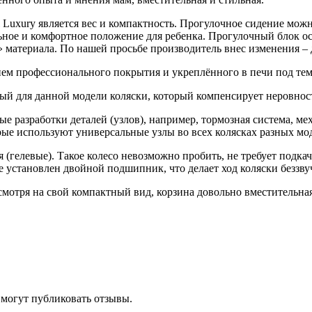
Luxury является вес и компактность. Прогулочное сидение мож
ьное и комфортное положение для ребенка. Прогулочный блок 
атериала. По нашей просьбе производитель внес изменения – д
нием профессионального покрытия и укреплённого в печи под те
ый для данной модели коляски, который компенсирует неровнос
 разработки деталей (узлов), например, тормозная система, ме
рые используют универсальные узлы во всех колясках разных мо
(гелевые). Такое колесо невозможно пробить, не требует подкаче
есе установлен двойной подшипник, что делает ход коляски беззв
смотря на свой компактный вид, корзина довольно вместительна
 могут публиковать отзывы.