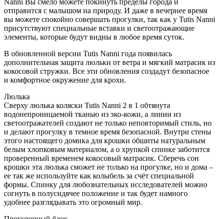
Nanni Вы смело можете покинуть пределы города и
отправится с малышом на природу. И даже в вечернее время
вы можете спокойно совершать прогулки, так как у Tutis Nanni
присутствуют специальные вставки и светоотражающие
элементы, которые будут видны в любое время суток.
В обновленной версии Tutis Nanni года появилась
дополнительная защита люльки от ветра и мягкий матрасик из
кокосовой стружки. Все эти обновления создадут безопасное
и комфортное окружение для крохи.
Люлька
Сверху люлька коляски Tutis Nanni 2 в 1 обтянута
водонепроницаемой тканью из эко-кожи, а линии из
светоотражателей создают не только неповторимый стиль, но
и делают прогулку в темное время безопасной. Внутри стены
этого настоящего домика для крошки обшиты натуральным
белым хлопковым материалом, а о хрупкой спинке заботится
проверенный временем кокосовый матрасик. Сберечь сон
крошки эта люлька сможет не только на прогулке, но и дома –
ее так же используйте как колыбель за счёт специальной
формы. Спинку для любознательных исследователей можно
согнуть в полусидячее положение и так будет намного
удобнее разглядывать это огромный мир.
Прогулочный блок