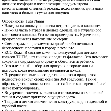
личного комфорта в комплектации предусмотрена
вместительный стильный рюкзак, подстаканник для ваших
напитков и большая сумка для покупок.
Особенности Tutis Nanni
• Накидка на люльку оснащена ветрозащитным клапаном.
• Нижняя часть матраса в люльке сделана из натурального
кокосового волокна. Его легко проветривать. Кроме того,
предотвращается накопление бактерий.
• Светоотражающие элементы дизайна обеспечивают
безопасность прогулки в городе в темноте.
• ECO Кожа. В составе кожи, используемой для детских
колясок TUTIS, нет никаких вредных фталатов. Это помогает
сохранить окружающую среду и обезопасить ребенка.
• Это идеальный выбор для прогулок в городе или на
природе, когда неожиданно начинается дождь.
• Передние гелевые колеса детской коляски вращаются
полностью вокруг своих осей (на 360 градусов). Таким
образом детская коляска становиться более маневренной и её
легче контролировать.
• Внутренние элементы коляски изготовлены из хлопковой
ткани и создают приятное ощущение уюта.
• Твердая и легкая алюминиевая конструкция для надежной и
удобной шасси.
• Ручку шасси можно отрегулировать и установить в семи