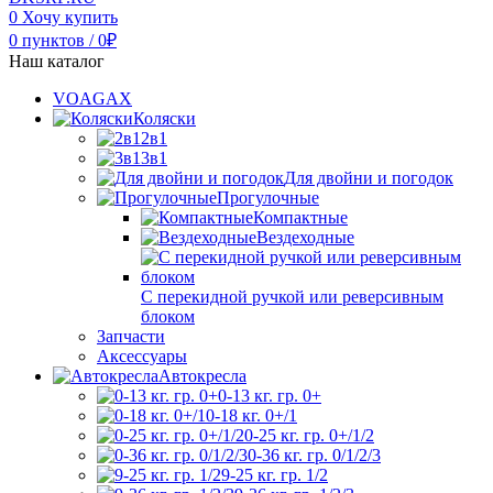
0
Хочу купить
0
пунктов
/
0
₽
Наш каталог
VOAGAX
Коляски
2в1
3в1
Для двойни и погодок
Прогулочные
Компактные
Вездеходные
С перекидной ручкой или реверсивным
блоком
Запчасти
Аксессуары
Автокресла
0-13 кг. гр. 0+
0-18 кг. 0+/1
0-25 кг. гр. 0+/1/2
0-36 кг. гр. 0/1/2/3
9-25 кг. гр. 1/2