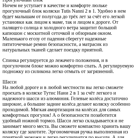
Ничем не уступает в качестве и комфорте люльке
прогулочный блок коляски Tutis Nanni 2 в 1. Удобно в нем
будет малышам от полугода до трёх лет за счёт его легкой
установки как лицом к маме, так и лицом к дороге. От
палящего солнца и холодного ветра защитит большой
капюшон с москитной сеточкой и обзорным окном.
Маленького егозу от падения сберегут надежные
пятиточечные ремни безопасности, а матрасик из
натуральных тканей сделает поездку приятной.
Спинка регулируется до лежачего положения, и в
прогулочном блоке можно комфортно спать. А регулируемую
подножку из силикона легко отмыть от загрязнений.
Шасси
На любой дороге и в любой местности вы легко сможете
проехать в коляске Тутис Нани 2 в 1 за счёт легкого и
надежного шасси из алюминия. Гелевые колёса достаточно
широкие, а большие задние колёса делают коляску особенно
проходимой. Мягкая амортизация на колёсах для самых
комфортных прогулок! А о безопасности позаботится
удобный ножной тормоз. Шасси легко складывается и не
занимает много места. Вы сможете компактно хранить вашу
коляску где захотите. Эргономичная ручка выполненная из
приятной экокожи и легко регулируется по высоте. А для