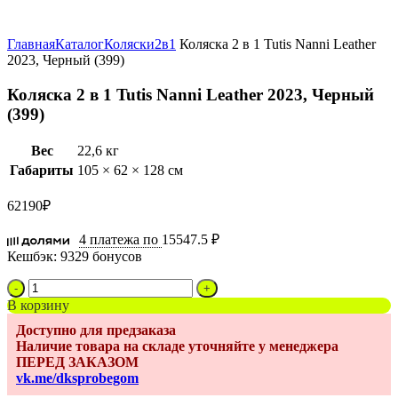
Увеличить
Главная
Каталог
Коляски
2в1
Коляска 2 в 1 Tutis Nanni Leather
2023, Черный (399)
Коляска 2 в 1 Tutis Nanni Leather 2023, Черный
(399)
Вес
22,6 кг
Габариты
105 × 62 × 128 см
62190
₽
4 платежа по
15547.5 ₽
Кешбэк:
9329 бонусов
Количество
товара
В корзину
Коляска
Доступно для предзаказа
2
Наличие товара на складе уточняйте у менеджера
в
ПЕРЕД ЗАКАЗОМ
1
vk.me/dksprobegom
Tutis
Nanni