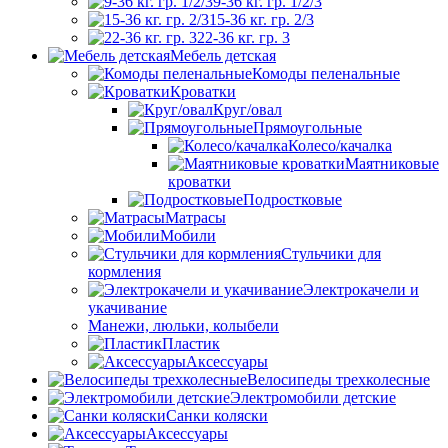
9-36 кг. гр. 1/2/3
15-36 кг. гр. 2/3
22-36 кг. гр. 3
Мебель детская
Комоды пеленальные
Кроватки
Круг/овал
Прямоугольные
Колесо/качалка
Маятниковые
кроватки
Подростковые
Матрасы
Мобили
Стульчики для
кормления
Электрокачели и
укачивание
Манежи, люльки, колыбели
Пластик
Аксессуары
Велосипеды трехколесные
Электромобили детские
Санки коляски
Аксессуары