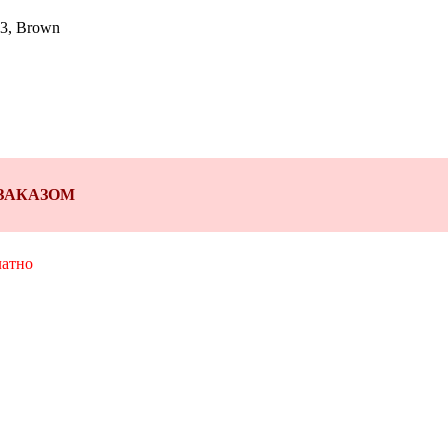
23, Brown
Д ЗАКАЗОМ
латно