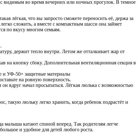
вас видимым во время вечерних или ночных прогулок. В темное
кая лёгкая, что вы запросто сможете переносить её, держа за
егко сложить, а вместе с компактным шасси она займет
ся по вкусу многим семьям.
.
туру, держит тепло внутри. Летом же отталкивает жар от
жав на кнопку сбоку. Дополнительная вентиляционная секция в
кие и УФ-50+ защитные материалы
оставьте на ровную поверхность.
и он вдруг начал просыпаться. Лёгкая люлька с возможностью
с, такую люльку легко хранить, когда ребенок подрастёт и
ода малыша катают спиной вперед. Так родителям легче
 большое и удобное для детей любого роста.