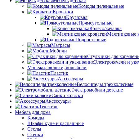
Мебель детская
Комоды пеленальные
Кроватки
Круг/овал
Прямоугольные
Колесо/качалка
Маятниковые 
Подростковые
Матрасы
Мобили
Стульчики для кормлен
Электрокачели и ук
Манежи, люльки, колыбели
Пластик
Аксессуары
Велосипеды трехколесные
Электромобили детские
Санки коляски
Аксессуары
Текстиль
Мебель для дома
Комоды
Шкафы купе и распашные
Столы
Стенки