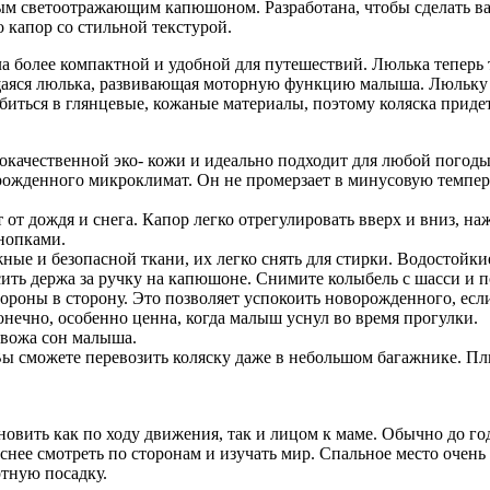
новым светоотражающим капюшоном. Разработана, чтобы сделать 
о капор со стильной текстурой.
 более компактной и удобной для путешествий. Люлька теперь та
щаяся люлька, развивающая моторную функцию малыша. Люльку л
биться в глянцевые, кожаные материалы, поэтому коляска придет
кокачественной эко- кожи и идеально подходит для любой погоды
ожденного микроклимат. Он не промерзает в минусовую темпера
от дождя и снега. Капор легко отрегулировать вверх и вниз, на
нопками.
жные и безопасной ткани, их легко снять для стирки. Водостой
осить держа за ручку на капюшоне. Снимите колыбель с шасси и п
тороны в сторону. Это позволяет успокоить новорожденного, есл
онечно, особенно ценна, когда малыш уснул во время прогулки.
ревожа сон малыша.
Вы сможете перевозить коляску даже в небольшом багажнике. Плю
новить как по ходу движения, так и лицом к маме. Обычно до г
еснее смотреть по сторонам и изучать мир. Спальное место очень
тную посадку.