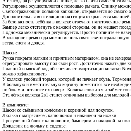
А благодаря регулируемой спинке, легко найти самое оптимал
Регулировка осуществляется с помощью рычага. Спинку можно о
Светоотражающий большой капюшон, открывается до самого бам
Дополнительная вентиляционная секция открывается молнией.
За безопасность ребёнка в коляске отвечают пятиточечные рем
Бампер легко отстегнуть с каждой стороны, он не мешает посад
Подножка механически регулируется. Просто потяните её навер
В холодное время года можно использовать светоотражающую 
ветра, снега и дождя.
Шасси:
Ручка покрыта мягким и приятным материалом, она не замерзае
отрегулировать высоту под свой рост. Достаточно нажать две к
Плавный и мягкий ход обеспечивает амортизации коляски Novo R
можно зафиксировать.
У коляски удобный тормоз, который не пачкает обувь. Тормоз
В большую и вместительную корзину поместится всё необходим
по бокам и потяните их наверх. Коляска сложится и займет сов
Эта лёгкая коляска 2в1 станет отличным выбором для молодой 
В комплекте:
Шасси со съёмными колёсами и корзиной для покупок.
Люлька с матрасиком, капюшоном и накидкой на ножки.
Прогулочный блок с капюшоном, бампером и накидкой на нож
Дождевик на люльку и сиденье.