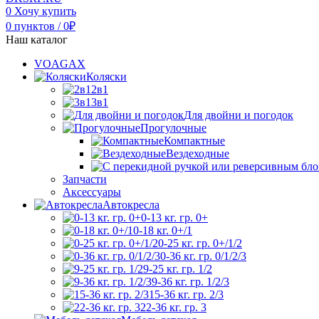
0
Хочу купить
0
пунктов
/
0
₽
Наш каталог
VOAGAX
Коляски
2в1
3в1
Для двойни и погодок
Прогулочные
Компактные
Вездеходные
Запчасти
Аксессуары
Автокресла
0-13 кг. гр. 0+
0-18 кг. 0+/1
0-25 кг. гр. 0+/1/2
0-36 кг. гр. 0/1/2/3
9-25 кг. гр. 1/2
9-36 кг. гр. 1/2/3
15-36 кг. гр. 2/3
22-36 кг. гр. 3