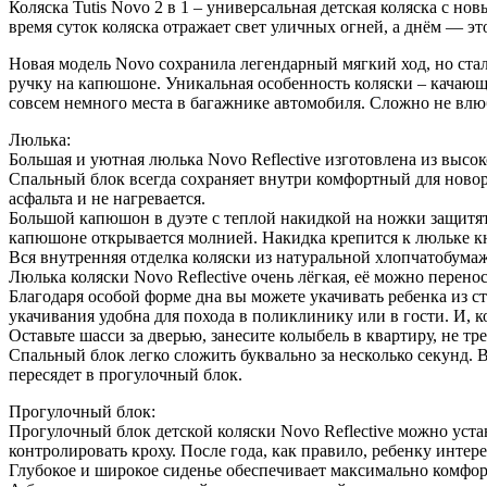
Коляска Tutis Novo 2 в 1 – универсальная детская коляска с 
время суток коляска отражает свет уличных огней, а днём — эт
Новая модель Novo сохранила легендарный мягкий ход, но стала
ручку на капюшоне. Уникальная особенность коляски – качаю
совсем немного места в багажнике автомобиля. Сложно не влю
Люлька:
Большая и уютная люлька Novo Reflective изготовлена из высо
Спальный блок всегда сохраняет внутри комфортный для новор
асфальта и не нагревается.
Большой капюшон в дуэте с теплой накидкой на ножки защитят 
капюшоне открывается молнией. Накидка крепится к люльке к
Вся внутренняя отделка коляски из натуральной хлопчатобума
Люлька коляски Novo Reflective очень лёгкая, её можно перен
Благодаря особой форме дна вы можете укачивать ребенка из с
укачивания удобна для похода в поликлинику или в гости. И, к
Оставьте шасси за дверью, занесите колыбель в квартиру, не т
Спальный блок легко сложить буквально за несколько секунд. 
пересядет в прогулочный блок.
Прогулочный блок:
Прогулочный блок детской коляски Novo Reflective можно уста
контролировать кроху. После года, как правило, ребенку интер
Глубокое и широкое сиденье обеспечивает максимально комфор