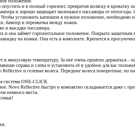
ьное положение.
пустить и в полный горизонт, превратив коляску в кроватку на
пера и хорошо защищает маленького пассажира от непогоды. Он 
 Чтобы установить капюшон в нужное положение, необходимо на
ни, бампер и перемычка между ножек.
ке и высадке пассажира.
х и она займет горизонтальное положение. Покрыта защитным ма
накидку на ножки. Она есть в комплекте. Крепится к прогулоч
т в минусовую температуру. За неё очень приятно держаться – 
лавиши справа и слева и установить её в удобное для вас положе
eflective и гелевые колеса. Передние колеса поворотные, но на
ная система ONE-CLICK
ое. Novo Reflective быстро и компактно складывается даже с п
сем немного места.
семьи!
ки.