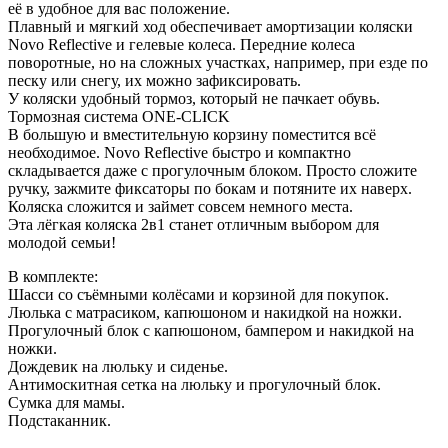
её в удобное для вас положение.
Плавный и мягкий ход обеспечивает амортизации коляски
Novo Reflective и гелевые колеса. Передние колеса
поворотные, но на сложных участках, например, при езде по
песку или снегу, их можно зафиксировать.
У коляски удобный тормоз, который не пачкает обувь.
Тормозная система ONE-CLICK
В большую и вместительную корзину поместится всё
необходимое. Novo Reflective быстро и компактно
складывается даже с прогулочным блоком. Просто сложите
ручку, зажмите фиксаторы по бокам и потяните их наверх.
Коляска сложится и займет совсем немного места.
Эта лёгкая коляска 2в1 станет отличным выбором для
молодой семьи!
В комплекте:
Шасси со съёмными колёсами и корзиной для покупок.
Люлька с матрасиком, капюшоном и накидкой на ножки.
Прогулочный блок с капюшоном, бампером и накидкой на
ножки.
Дождевик на люльку и сиденье.
Антимоскитная сетка на люльку и прогулочный блок.
Сумка для мамы.
Подстаканник.