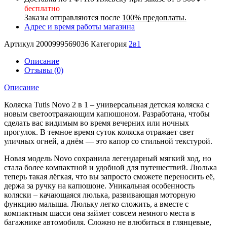
бесплатно
Заказы отправляются после
100% предоплаты.
Адрес и время работы магазина
Артикул
2000999569036
Категория
2в1
Описание
Отзывы (0)
Описание
Коляска Tutis Novo 2 в 1 – универсальная детская коляска с
новым светоотражающим капюшоном. Разработана, чтобы
сделать вас видимым во время вечерних или ночных
прогулок. В темное время суток коляска отражает свет
уличных огней, а днём — это капор со стильной текстурой.
Новая модель Novo сохранила легендарный мягкий ход, но
стала более компактной и удобной для путешествий. Люлька
теперь такая лёгкая, что вы запросто сможете переносить её,
держа за ручку на капюшоне. Уникальная особенность
коляски – качающаяся люлька, развивающая моторную
функцию малыша. Люльку легко сложить, а вместе с
компактным шасси она займет совсем немного места в
багажнике автомобиля. Сложно не влюбиться в глянцевые,