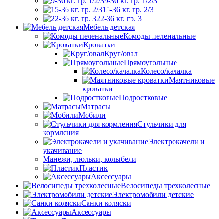
9-36 кг. гр. 1/2/3
15-36 кг. гр. 2/3
22-36 кг. гр. 3
Мебель детская
Комоды пеленальные
Кроватки
Круг/овал
Прямоугольные
Колесо/качалка
Маятниковые
кроватки
Подростковые
Матрасы
Мобили
Стульчики для
кормления
Электрокачели и
укачивание
Манежи, люльки, колыбели
Пластик
Аксессуары
Велосипеды трехколесные
Электромобили детские
Санки коляски
Аксессуары