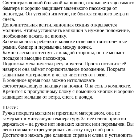
Светоотражающий большой капюшон, открывается до самого
бампера и хорошо защищает маленького пассажира от
непогоды. Он утеплён изнутри, не боится сильного ветра и
снега.
Дополнительная вентиляционная секция открывается
молнией. Чтобы установить капюшон в нужное положение,
необходимо нажать на кнопку.
За безопасность ребёнка в коляске отвечают пятиточечные
ремни, бампер и перемычка между ножек.
Бампер легко отстегнуть с каждой стороны, он не мешает
посадке и высадке пассажира.
Подножка механически регулируется. Просто потяните её
наверх и она займет горизонтальное положение. Покрыта
защитным материалом и легко чистится от грязи.
В холодное время года можно использовать
светоотражающую накидку на ножки. Она есть в комплекте.
Крепится к прогулочному блоку с помощью кнопок и хорошо
защищает малыша от ветра, снега и дождя.
Шасси:
Ручка покрыта мягким и приятным материалом, она не
замерзает в минусовую температуру. За неё очень приятно
держаться – на ручке нет никаких кнопок или перемычек. Вы
легко сможете отрегулировать высоту под свой рост.
Достаточно нажать две клавиши справа и слева и установить