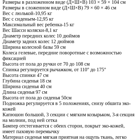
Размеры в разложенном виде (Д×Ш×В) 103 × 59 × 104 см
Размеры в сложенном виде (Д×Ш×В) 79 × 60 × 46 см
Вес с люлькой-10,95 кг
Вес с сиденьем-12,95 кг
Максимальный вес ребенка-15 кг
Вес Шасси коляски-8,1 кг
Диаметр передних колес 10 дюймов
Диаметр задних колес 12 дюймов
Ширина колесной базы 59 см
Колеса гелевые, передние поворотные с возможностью
фиксацией
Высота от пола до ручки от 70 до 108 см
Спинка регулируется рычажком, от 110° до 175°
Высота спинки 47 см
Глубина сиденья 18 см
Ширина сиденья 40 см
Длина сиденья 97 см
Высота от пола до сиденья 50см
Подножка регулируется в 5 положениях, снизу обшита эко-
кожей
Капюшон большой, 3 секции с мягким козырьком, 3-я секция
на молнии, под ней сетка
Бампер отстегивается с обеих сторон, покрыт эко-кожей,
имеет паховую перемычку
Материал сиденья мягкая приятная на ощупь ткань, легко