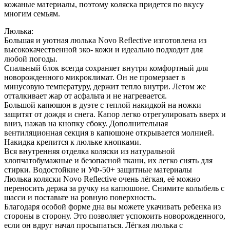
кожаные материалы, поэтому коляска придется по вкусу
многим семьям.
Люлька:
Большая и уютная люлька Novo Reflective изготовлена из
высококачественной эко- кожи и идеально подходит для
любой погоды.
Спальный блок всегда сохраняет внутри комфортный для
новорожденного микроклимат. Он не промерзает в
минусовую температуру, держит тепло внутри. Летом же
отталкивает жар от асфальта и не нагревается.
Большой капюшон в дуэте с теплой накидкой на ножки
защитят от дождя и снега. Капор легко отрегулировать вверх и
вниз, нажав на кнопку сбоку. Дополнительная
вентиляционная секция в капюшоне открывается молнией.
Накидка крепится к люльке кнопками.
Вся внутренняя отделка коляски из натуральной
хлопчатобумажные и безопасной ткани, их легко снять для
стирки. Водостойкие и УФ-50+ защитные материалы
Люлька коляски Novo Reflective очень лёгкая, её можно
переносить держа за ручку на капюшоне. Снимите колыбель с
шасси и поставьте на ровную поверхность.
Благодаря особой форме дна вы можете укачивать ребенка из
стороны в сторону. Это позволяет успокоить новорожденного,
если он вдруг начал просыпаться. Лёгкая люлька с