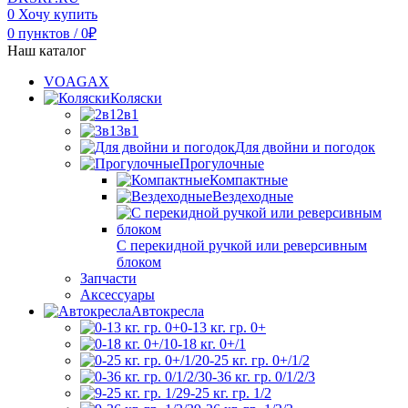
0
Хочу купить
0
пунктов
/
0
₽
Наш каталог
VOAGAX
Коляски
2в1
3в1
Для двойни и погодок
Прогулочные
Компактные
Вездеходные
С перекидной ручкой или реверсивным
блоком
Запчасти
Аксессуары
Автокресла
0-13 кг. гр. 0+
0-18 кг. 0+/1
0-25 кг. гр. 0+/1/2
0-36 кг. гр. 0/1/2/3
9-25 кг. гр. 1/2