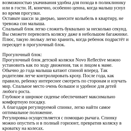
возможностью укачивания удобна для похода в поликлинику
или в гости. И, конечно, особенно ценна, когда малыш уснул
во время прогулки.
Оставьте шасси за дверью, занесите колыбель в квартиру, не
тревожа сон малыша.
Спальный блок легко сложить буквально за несколько секунд.
Вы сможете перевозить коляску даже в небольшом багажнике.
Плюс, такую люльку легко хранить, когда ребенок подрастёт и
пересядет в прогулочный блок.
Прогулочный блок:
Прогулочный блок детской коляски Novo Reflective можно
установить как по ходу движения, так и лицом к маме.
Обычно до года малыша катают спиной вперед. Так
родителям легче контролировать кроху. После года, как
правило, ребенку интереснее смотреть по сторонам и изучать
мир. Спальное место очень большое и удобное для детей
любого роста.
Глубокое и широкое сиденье обеспечивает максимально
комфортную посадку.
А благодаря регулируемой спинке, легко найти самое
оптимальное положение.
Регулировка осуществляется с помощью рычага. Спинку
можно опустить и в полный горизонт, превратив коляску в
кроватку на колесах.