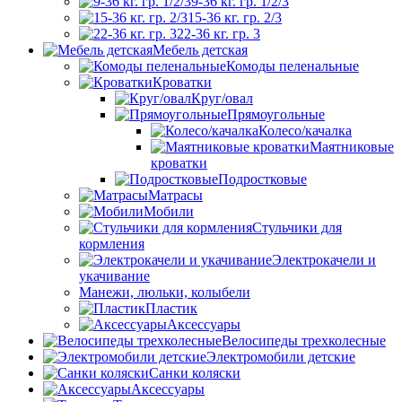
9-36 кг. гр. 1/2/3
15-36 кг. гр. 2/3
22-36 кг. гр. 3
Мебель детская
Комоды пеленальные
Кроватки
Круг/овал
Прямоугольные
Колесо/качалка
Маятниковые
кроватки
Подростковые
Матрасы
Мобили
Стульчики для
кормления
Электрокачели и
укачивание
Манежи, люльки, колыбели
Пластик
Аксессуары
Велосипеды трехколесные
Электромобили детские
Санки коляски
Аксессуары