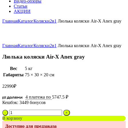
Видео-обзоры
Статьи
АКЦИИ
Главная
Каталог
Коляски
2в1
Люлька коляски Air-X Anex gray
Увеличить
Главная
Каталог
Коляски
2в1
Люлька коляски Air-X Anex gray
Люлька коляски Air-X Anex gray
Вес
5 кг
Габариты
75 × 30 × 20 см
22990
₽
4 платежа по
5747.5 ₽
Кешбэк:
3449 бонусов
Количество
товара
В корзину
Люлька
Доступно для предзаказа
коляски