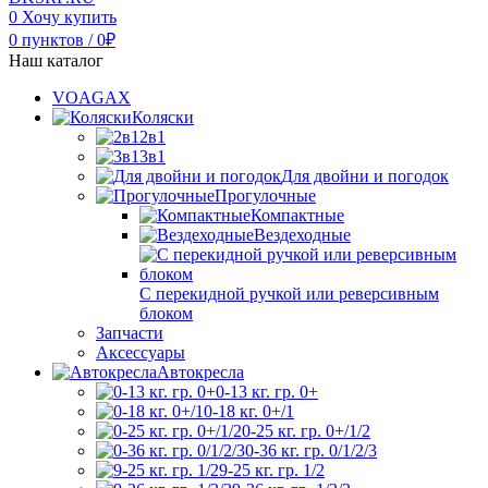
0
Хочу купить
0
пунктов
/
0
₽
Наш каталог
VOAGAX
Коляски
2в1
3в1
Для двойни и погодок
Прогулочные
Компактные
Вездеходные
С перекидной ручкой или реверсивным
блоком
Запчасти
Аксессуары
Автокресла
0-13 кг. гр. 0+
0-18 кг. 0+/1
0-25 кг. гр. 0+/1/2
0-36 кг. гр. 0/1/2/3
9-25 кг. гр. 1/2