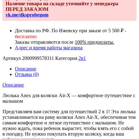
Наличие товара на складе уточняйте у менеджера
Air-
ПЕРЕД ЗАКАЗОМ
X
vk.me/dksprobegom
Anex
gray
Доставка по РФ. По Ижевску при заказе от 5 500 ₽ -
бесплатно
Заказы отправляются после
100% предоплаты.
Адрес и время работы магазина
Артикул
2000999578311
Категория
2в1
Описание
Отзывы (0)
Описание
Люлька Anex для коляски Air-X — комфортное путешествие с
малышом
Представляем вам систему для путешествий 2 в 1! Эта люлька
устанавливается на раму коляски Anex Air-X, обеспечивая тем
самым комфортное и легкое путешествие с малышом. Не
нужно ждать, пока ребенок вырастет, чтобы взять его с собой
в поездку. Не нужно покупать вторую коляску, когда ваш