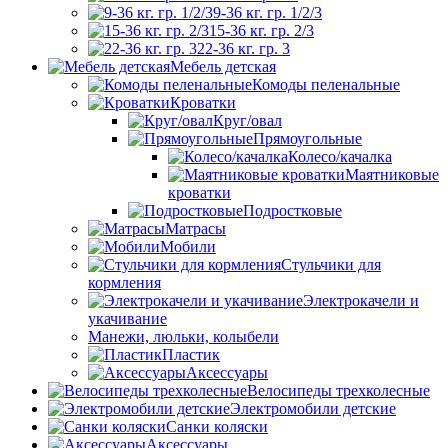
9-36 кг. гр. 1/2/3
15-36 кг. гр. 2/3
22-36 кг. гр. 3
Мебель детская
Комоды пеленальные
Кроватки
Круг/овал
Прямоугольные
Колесо/качалка
Маятниковые
кроватки
Подростковые
Матрасы
Мобили
Стульчики для
кормления
Электрокачели и
укачивание
Манежи, люльки, колыбели
Пластик
Аксессуары
Велосипеды трехколесные
Электромобили детские
Санки коляски
Аксессуары