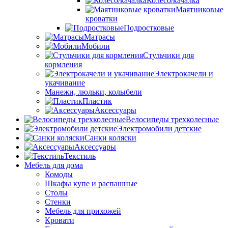
Колесо/качалка
Маятниковые
кроватки
Подростковые
Матрасы
Мобили
Стульчики для
кормления
Электрокачели и
укачивание
Манежи, люльки, колыбели
Пластик
Аксессуары
Велосипеды трехколесные
Электромобили детские
Санки коляски
Аксессуары
Текстиль
Мебель для дома
Комоды
Шкафы купе и распашные
Столы
Стенки
Мебель для прихожей
Кровати