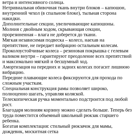
ветра и интенсивного солнца.
Нетривиальная обивочная ткань внутри блоков – капюшон,
внутренний чехол (в спальном блоке), тыльная сторона
накидки.
Дополнительные секции, увеличивающие капюшоны.
Молния с двойным ходом, скрывающая секции,
прорезиненная – влага не доберется до ткани.
Мягкая независимая подвеска – колесо, наехав на
препятствие, не передает вибрацию остальным колесам.
Проколоустойчивые колеса – резиновая покрышка с гелевым
валиком внутри – гарантируют преодоление всех препятствий
и максимально мягкий и бесшумный ход.
Амортизация на передних и задних колесах погасит лишнюю
вибрацию.
Передние плавающие колеса фиксируются для прохода по
сложным участкам.
Специальная конструкция рамы позволяет широко,
полноценно шагать, управляя коляской.
Телескопическая ручка моментально подстроится под любой
рост.
Благодаря молниям корзину можно сделать больше. Теперь без
труда поместится объемный школьный рюкзак старшего
ребенка.
Богатая комплектация: стильный рюкзачок для мамы,
дождевик, москитная сетка