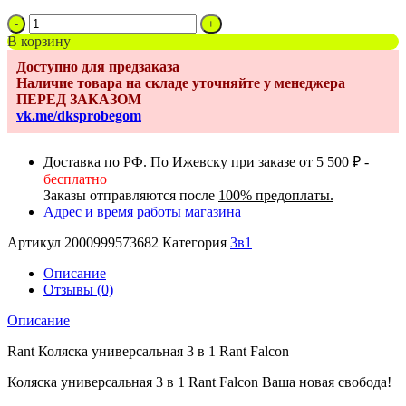
Количество
товара
В корзину
Коляска
Доступно для предзаказа
детская
Наличие товара на складе уточняйте у менеджера
3в1
ПЕРЕД ЗАКАЗОМ
RANT
vk.me/dksprobegom
FALCON
RA098
Black
Доставка по РФ. По Ижевску при заказе от 5 500 ₽ -
бесплатно
Заказы отправляются после
100% предоплаты.
Адрес и время работы магазина
Артикул
2000999573682
Категория
3в1
Описание
Отзывы (0)
Описание
Rant Коляска универсальная 3 в 1 Rant Falcon
Коляска универсальная 3 в 1 Rant Falcon Ваша новая свобода!