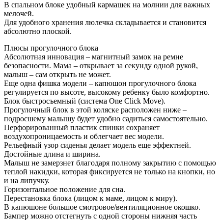
В спальном блоке удобный кармашек на молнии для важных
мелочей.
Для удобного хранения люлечка складывается и становится
абсолютно плоской.
Плюсы прогулочного блока
Абсолютная инновация – магнитный замок на ремне
безопасности. Мама – открывает за секунду одной рукой,
малыш – сам открыть не может.
Еще одна фишка модели – капюшон прогулочного блока
регулируется по высоте, высокому ребенку было комфортно.
Блок быстросъемный (система One Click Move).
Прогулочный блок в этой коляске расположен ниже –
подросшему малышу будет удобно садиться самостоятельно.
Перфорированный пластик спинки сохраняет
воздухопроницаемость и облегчает вес модели.
Рельефный узор сиденья делает модель еще эффектней.
Достойные длина и ширина.
Малыш не замерзнет благодаря полному закрытию с помощью
теплой накидки, которая фиксируется не только на кнопки, но
и на липучку.
Горизонтальное положение для сна.
Перестановка блока (лицом к маме, лицом к миру).
В капюшоне большое смотровое/вентиляционное окошко.
Бампер можно отстегнуть с одной стороны нижняя часть