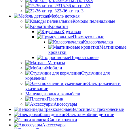
9-36 кг. гр. 1/2/3
15-36 кг. гр. 2/3
22-36 кг. гр. 3
Мебель детская
Комоды пеленальные
Кроватки
Круг/овал
Прямоугольные
Колесо/качалка
Маятниковые
кроватки
Подростковые
Матрасы
Мобили
Стульчики для
кормления
Электрокачели и
укачивание
Манежи, люльки, колыбели
Пластик
Аксессуары
Велосипеды трехколесные
Электромобили детские
Санки коляски
Аксессуары