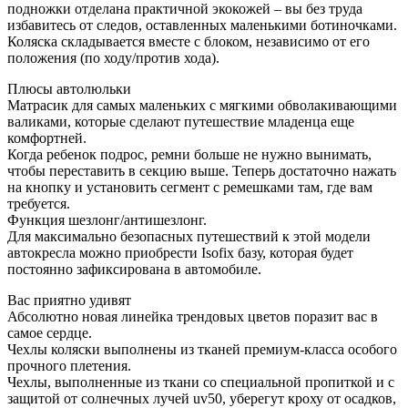
подножки отделана практичной экокожей – вы без труда
избавитесь от следов, оставленных маленькими ботиночками.
Коляска складывается вместе с блоком, независимо от его
положения (по ходу/против хода).
Плюсы автолюльки
Матрасик для самых маленьких с мягкими обволакивающими
валиками, которые сделают путешествие младенца еще
комфортней.
Когда ребенок подрос, ремни больше не нужно вынимать,
чтобы переставить в секцию выше. Теперь достаточно нажать
на кнопку и установить сегмент с ремешками там, где вам
требуется.
Функция шезлонг/антишезлонг.
Для максимально безопасных путешествий к этой модели
автокресла можно приобрести Isofix базу, которая будет
постоянно зафиксирована в автомобиле.
Вас приятно удивят
Абсолютно новая линейка трендовых цветов поразит вас в
самое сердце.
Чехлы коляски выполнены из тканей премиум-класса особого
прочного плетения.
Чехлы, выполненные из ткани со специальной пропиткой и с
защитой от солнечных лучей uv50, уберегут кроху от осадков,