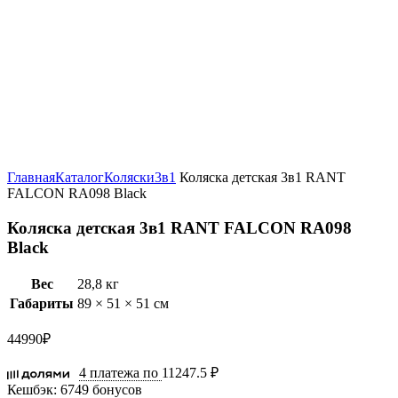
Увеличить
Главная
Каталог
Коляски
3в1
Коляска детская 3в1 RANT
FALCON RA098 Black
Коляска детская 3в1 RANT FALCON RA098
Black
Вес
28,8 кг
Габариты
89 × 51 × 51 см
44990
₽
4 платежа по
11247.5 ₽
Кешбэк:
6749 бонусов