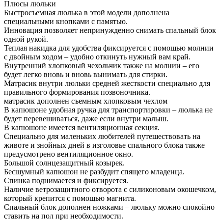
Плюсы люльки
Быстросъемная люлька в этой модели дополнена
специальными кнопками с памятью.
Инновация позволяет непринужденно снимать спальный блок
одной рукой.
Теплая накидка для удобства фиксируется с помощью молнии
с двойным ходом – удобно откинуть нужный вам край.
Внутренний хлопковый чехольчик также на молнии – его
будет легко вновь и вновь вынимать для стирки.
Матрасик внутри люльки средней жесткости специально для
правильного формирования позвоночника.
матрасик дополнен съемным хлопковым чехлом
В капюшоне удобная ручка для транспортировки – люлька не
будет перевешиваться, даже если внутри малыш.
В капюшоне имеется вентиляционная секция.
Специально для маленьких любителей путешествовать на
животе и знойных дней в изголовье спального блока также
предусмотрено вентиляционное окно.
Большой солнцезащитный козырек.
Бесшумный капюшон не разбудит спящего младенца.
Спинка поднимается и фиксируется.
Наличие ветрозащитного отворота с силиконовым окошечком,
который крепится с помощью магнита.
Спальный блок дополнен ножками – люльку можно спокойно
ставить на пол при необходимости.