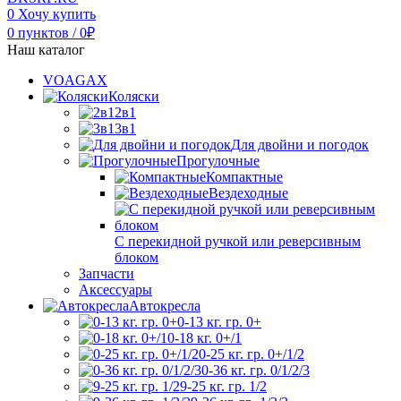
0
Хочу купить
0
пунктов
/
0
₽
Наш каталог
VOAGAX
Коляски
2в1
3в1
Для двойни и погодок
Прогулочные
Компактные
Вездеходные
С перекидной ручкой или реверсивным
блоком
Запчасти
Аксессуары
Автокресла
0-13 кг. гр. 0+
0-18 кг. 0+/1
0-25 кг. гр. 0+/1/2
0-36 кг. гр. 0/1/2/3
9-25 кг. гр. 1/2