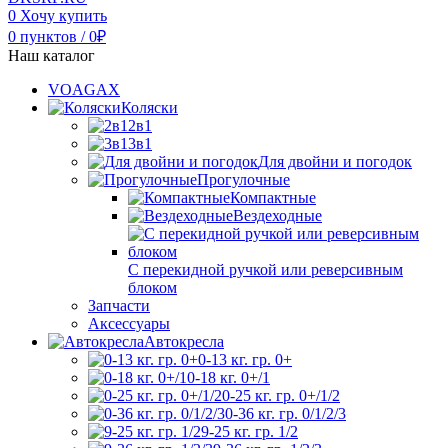
0
Хочу купить
0
пунктов
/
0
₽
Наш каталог
VOAGAX
Коляски
2в1
3в1
Для двойни и погодок
Прогулочные
Компактные
Вездеходные
С перекидной ручкой или реверсивным
блоком
Запчасти
Аксессуары
Автокресла
0-13 кг. гр. 0+
0-18 кг. 0+/1
0-25 кг. гр. 0+/1/2
0-36 кг. гр. 0/1/2/3
9-25 кг. гр. 1/2