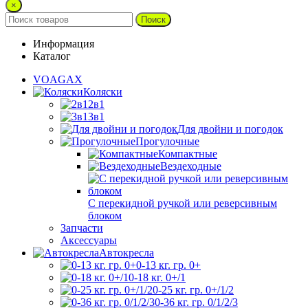
×
Поиск
Информация
Каталог
VOAGAX
Коляски
2в1
3в1
Для двойни и погодок
Прогулочные
Компактные
Вездеходные
С перекидной ручкой или реверсивным
блоком
Запчасти
Аксессуары
Автокресла
0-13 кг. гр. 0+
0-18 кг. 0+/1
0-25 кг. гр. 0+/1/2
0-36 кг. гр. 0/1/2/3