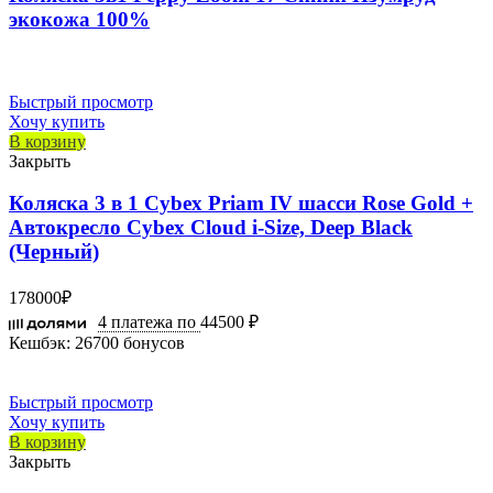
экокожа 100%
Быстрый просмотр
Хочу купить
В корзину
Закрыть
Коляска 3 в 1 Cybex Priam IV шасси Rose Gold +
Автокресло Cybex Cloud i-Size, Deep Black
(Черный)
178000
₽
4 платежа по
44500 ₽
Кешбэк:
26700 бонусов
Быстрый просмотр
Хочу купить
В корзину
Закрыть