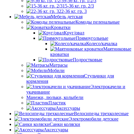
9-36 кг. гр. 1/2/3
15-36 кг. гр. 2/3
22-36 кг. гр. 3
Мебель детская
Комоды пеленальные
Кроватки
Круг/овал
Прямоугольные
Колесо/качалка
Маятниковые
кроватки
Подростковые
Матрасы
Мобили
Стульчики для
кормления
Электрокачели и
укачивание
Манежи, люльки, колыбели
Пластик
Аксессуары
Велосипеды трехколесные
Электромобили детские
Санки коляски
Аксессуары