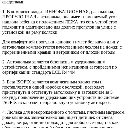
средствами.
1. В комплект входит ИННОВАЦИОННАЯ, раскладная,
ПРОГУЛОЧНАЯ автолюлька, она имеет изменяемый угол
наклона ребенка с положением ЛЁЖА, то есть устройство
подходит и адаптировано для долгих прогулок на улице с
установкой на раму коляски.
Для комфортной прогулки капюшон имеет большую длину,
автолюлька комплектуется качественным чехлом на ножки с
прорезиненными краями и ветровиком от плохой погоды
2. Автолюлька является безопасным удерживающим
устройством, с пройденными испытаниями автокресел по
сертификации стандарта ECE R44/04
3. База ISOFIX является комплектным элементом и
поставляется в одной коробке с коляской, позволяет
пристегнуть и отстегнуть автолюльку в автомобиле за 5
секунд, подключение удерживающих устройств по системе
ISOFIX исключает неправильную установку автокресел
4. Люлька для новорождённого с толстым, плотным матрасом,
ровным дном, замечательно защищает детишек от снега,
дождя, ветра, отлично подходит для любого сезона, так как
оборудована панорамной областью для проветривания и