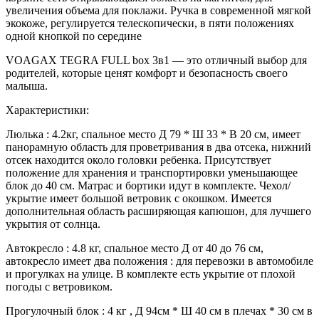
увеличения объема для поклажи. Ручка в современной мягкой
экокоже, регулируется телескопически, в пяти положениях
одной кнопкой по середине
VOAGAX TEGRA FULL box 3в1 — это отличный выбор для
родителей, которые ценят комфорт и безопасность своего
малыша.
Характеристики:
Люлька : 4.2кг, спальное место Д 79 * Ш 33 * В 20 см, имеет
панорамную область для проветривания в два отсека, нижний
отсек находится около головки ребенка. Присутствует
положение для хранения и транспортировки уменьшающее
блок до 40 см. Матрас и бортики идут в комплекте. Чехол/
укрытие имеет большой ветровик с окошком. Имеется
дополнительная область расширяющая капюшон, для лучшего
укрытия от солнца.
Автокресло : 4.8 кг, спальное место Д от 40 до 76 см,
автокресло имеет два положения : для перевозки в автомобиле
и прогулках на улице. В комплекте есть укрытие от плохой
погоды с ветровиком.
Прогулочный блок : 4 кг , Д 94см * Ш 40 см в плечах * 30 см в