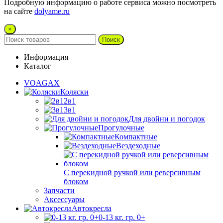
Подробную информацию о работе сервиса можно посмотреть
на сайте
dolyame.ru
×
Поиск
Информация
Каталог
VOAGAX
Коляски
2в1
3в1
Для двойни и погодок
Прогулочные
Компактные
Вездеходные
С перекидной ручкой или реверсивным
блоком
Запчасти
Аксессуары
Автокресла
0-13 кг. гр. 0+