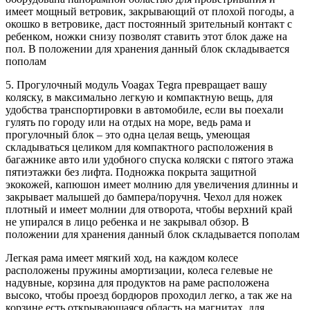
имеет мощный ветровик, закрывающий от плохой погоды, а
окошко в ветровике, даст постоянный зрительный контакт с
ребенком, ножки снизу позволят ставить этот блок даже на
пол. В положении для хранения данный блок складывается
пополам
5. Прогулочный модуль Voagax Tegra превращает вашу
коляску, в максимально легкую и компактную вещь, для
удобства транспортировки в автомобиле, если вы поехали
гулять по городу или на отдых на море, ведь рама и
прогулочный блок – это одна целая вещь, умеющая
складываться целиком для компактного расположения в
багажнике авто или удобного спуска коляски с пятого этажа
пятиэтажки без лифта. Подножка покрыта защитной
экокожей, капюшон имеет молнию для увеличения длинны и
закрывает малышей до бампера/поручня. Чехол для ножек
плотный и имеет молнии для отворота, чтобы верхний край
не упирался в лицо ребенка и не закрывал обзор. В
положении для хранения данный блок складывается пополам
Легкая рама имеет мягкий ход, на каждом колесе
расположены пружины амортизации, колеса гелевые не
надувные, корзина для продуктов на раме расположена
высоко, чтобы проезд бордюров проходил легко, а так же на
корзине есть открывающаяся область на магнитах, для