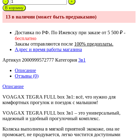
Количество
товара
В корзину
Коляска
13 в наличии (может быть предзаказано)
3в1
VOAGAX
TEGRA
Доставка по РФ. По Ижевску при заказе от 5 500 ₽ -
Full
бесплатно
Box
Заказы отправляются после
100% предоплаты.
серый
Адрес и время работы магазина
ЭКОКОЖА
Артикул
2000999572777
Категория
3в1
Описание
Отзывы (0)
Описание
VOAGAX TEGRA FULL box 3в1: всё, что нужно для
комфортных прогулок и поездок с малышом!
VOAGAX TEGRA FULL box 3в1 – это универсальный,
надежный и удобный прогулочный комплекс.
Коляска выполнена в мягкой приятной экокоже, она не
промокает, не продувается, легко чистится доступными