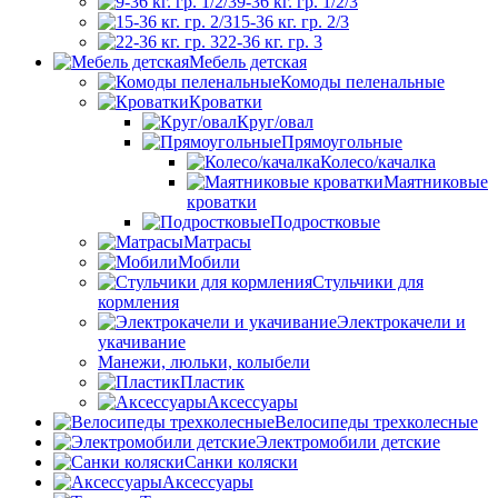
9-36 кг. гр. 1/2/3
15-36 кг. гр. 2/3
22-36 кг. гр. 3
Мебель детская
Комоды пеленальные
Кроватки
Круг/овал
Прямоугольные
Колесо/качалка
Маятниковые
кроватки
Подростковые
Матрасы
Мобили
Стульчики для
кормления
Электрокачели и
укачивание
Манежи, люльки, колыбели
Пластик
Аксессуары
Велосипеды трехколесные
Электромобили детские
Санки коляски
Аксессуары