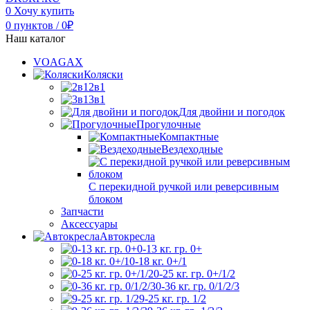
0
Хочу купить
0
пунктов
/
0
₽
Наш каталог
VOAGAX
Коляски
2в1
3в1
Для двойни и погодок
Прогулочные
Компактные
Вездеходные
С перекидной ручкой или реверсивным
блоком
Запчасти
Аксессуары
Автокресла
0-13 кг. гр. 0+
0-18 кг. 0+/1
0-25 кг. гр. 0+/1/2
0-36 кг. гр. 0/1/2/3
9-25 кг. гр. 1/2