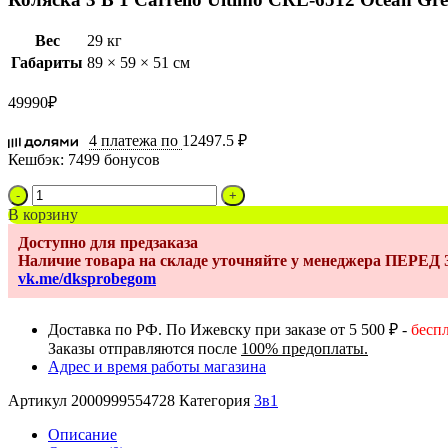
Вес
29 кг
Габариты
89 × 59 × 51 см
49990
₽
4 платежа по
12497.5 ₽
Кешбэк:
7499 бонусов
Количество
товара
В корзину
Коляска
Доступно для предзаказа
3
Наличие товара на складе уточняйте у менеджера ПЕРЕ
В
vk.me/dksprobegom
1
Carrello
Ultimo
Доставка по РФ. По Ижевску при заказе от 5 500 ₽ -
бесп
CRL-
Заказы отправляются после
100% предоплаты.
6512
Адрес и время работы магазина
Ocean
Green
Артикул
2000999554728
Категория
3в1
Описание