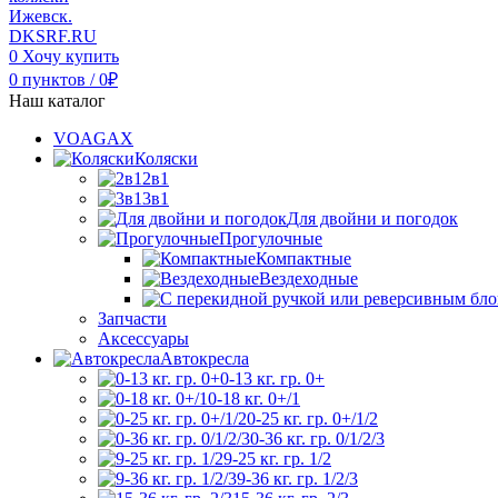
0
Хочу купить
0
пунктов
/
0
₽
Наш каталог
VOAGAX
Коляски
2в1
3в1
Для двойни и погодок
Прогулочные
Компактные
Вездеходные
Запчасти
Аксессуары
Автокресла
0-13 кг. гр. 0+
0-18 кг. 0+/1
0-25 кг. гр. 0+/1/2
0-36 кг. гр. 0/1/2/3
9-25 кг. гр. 1/2
9-36 кг. гр. 1/2/3