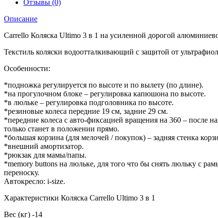
Отзывы (0)
Описание
Carrello Коляска Ultimo 3 в 1 на усиленной дорогой алюминиев
Текстиль коляски водоотталкивающий с защитой от ультрафиол
Особенности:
*подножка регулируется по высоте и по вылету (по длине).
*на прогулочном блоке – регулировка капюшона по высоте.
*в люльке – регулировка подголовника по высоте.
*резиновые колеса передние 19 см, задние 29 см.
*передние колеса с авто-фиксацией вращения на 360 – после н
только станет в положении прямо.
*большая корзина (для мелочей / покупок) – задняя стенка корз
*внешний амортизатор.
*рюкзак для мамы/папы.
*memory buttons на люльке, для того что бы снять люльку с р
переноску.
Автокресло: i-size.
Характеристики Коляска Carrello Ultimo 3 в 1
Вес (кг) -14