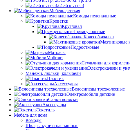
15-36 кг. гр. 2/3
22-36 кг. гр. 3
Мебель детская
Комоды пеленальные
Кроватки
Круг/овал
Прямоугольные
Колесо/качалка
Маятниковые 
Подростковые
Матрасы
Мобили
Стульчики для кормлен
Электрокачели и ук
Манежи, люльки, колыбели
Пластик
Аксессуары
Велосипеды трехколесные
Электромобили детские
Санки коляски
Аксессуары
Текстиль
Мебель для дома
Комоды
Шкафы купе и распашные