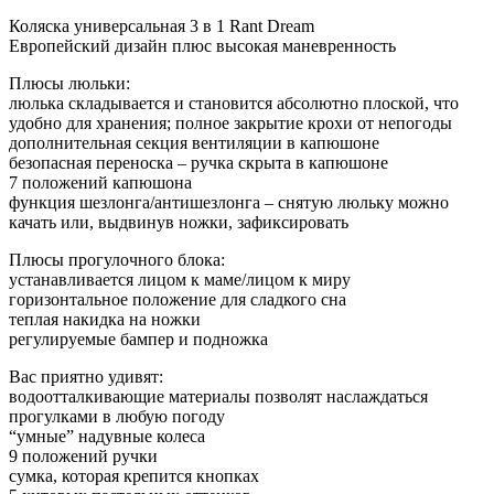
Коляска универсальная 3 в 1 Rant Dream
Европейский дизайн плюс высокая маневренность
Плюсы люльки:
люлька складывается и становится абсолютно плоской, что
удобно для хранения; полное закрытие крохи от непогоды
дополнительная секция вентиляции в капюшоне
безопасная переноска – ручка скрыта в капюшоне
7 положений капюшона
функция шезлонга/антишезлонга – снятую люльку можно
качать или, выдвинув ножки, зафиксировать
Плюсы прогулочного блока:
устанавливается лицом к маме/лицом к миру
горизонтальное положение для сладкого сна
теплая накидка на ножки
регулируемые бампер и подножка
Вас приятно удивят:
водоотталкивающие материалы позволят наслаждаться
прогулками в любую погоду
“умные” надувные колеса
9 положений ручки
сумка, которая крепится кнопках