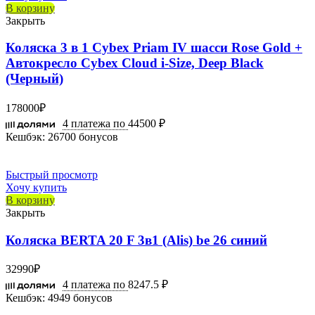
В корзину
Закрыть
Коляска 3 в 1 Cybex Priam IV шасси Rose Gold +
Автокресло Cybex Cloud i-Size, Deep Black
(Черный)
178000
₽
4 платежа по
44500 ₽
Кешбэк:
26700 бонусов
Быстрый просмотр
Хочу купить
В корзину
Закрыть
Коляска BERTA 20 F 3в1 (Alis) be 26 синий
32990
₽
4 платежа по
8247.5 ₽
Кешбэк:
4949 бонусов