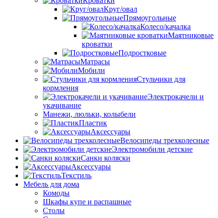
Кроватки
Круг/овал
Прямоугольные
Колесо/качалка
Маятниковые
кроватки
Подростковые
Матрасы
Мобили
Стульчики для
кормления
Электрокачели и
укачивание
Манежи, люльки, колыбели
Пластик
Аксессуары
Велосипеды трехколесные
Электромобили детские
Санки коляски
Аксессуары
Текстиль
Мебель для дома
Комоды
Шкафы купе и распашные
Столы