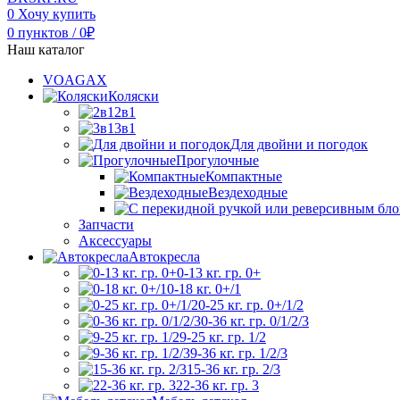
0
Хочу купить
0
пунктов
/
0
₽
Наш каталог
VOAGAX
Коляски
2в1
3в1
Для двойни и погодок
Прогулочные
Компактные
Вездеходные
Запчасти
Аксессуары
Автокресла
0-13 кг. гр. 0+
0-18 кг. 0+/1
0-25 кг. гр. 0+/1/2
0-36 кг. гр. 0/1/2/3
9-25 кг. гр. 1/2
9-36 кг. гр. 1/2/3
15-36 кг. гр. 2/3
22-36 кг. гр. 3