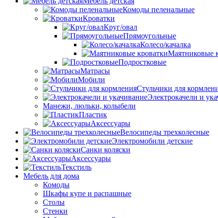
Мебель детская
Комоды пеленальные
Кроватки
Круг/овал
Прямоугольные
Колесо/качалка
Маятниковые 
Подростковые
Матрасы
Мобили
Стульчики для кормлен
Электрокачели и ук
Манежи, люльки, колыбели
Пластик
Аксессуары
Велосипеды трехколесные
Электромобили детские
Санки коляски
Аксессуары
Текстиль
Мебель для дома
Комоды
Шкафы купе и распашные
Столы
Стенки