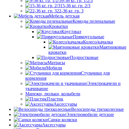
9-36 кг. гр. 1/2/3
15-36 кг. гр. 2/3
22-36 кг. гр. 3
Мебель детская
Комоды пеленальные
Кроватки
Круг/овал
Прямоугольные
Колесо/качалка
Маятниковые
кроватки
Подростковые
Матрасы
Мобили
Стульчики для
кормления
Электрокачели и
укачивание
Манежи, люльки, колыбели
Пластик
Аксессуары
Велосипеды трехколесные
Электромобили детские
Санки коляски
Аксессуары