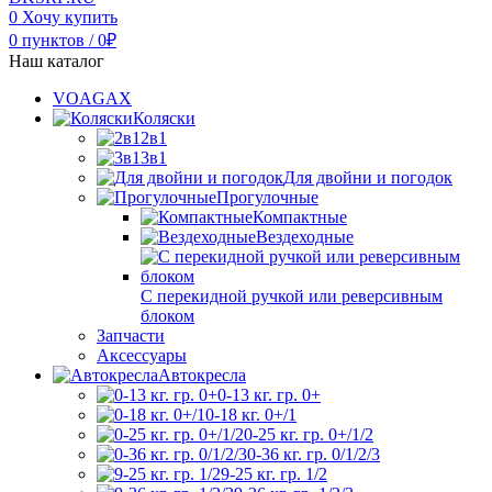
0
Хочу купить
0
пунктов
/
0
₽
Наш каталог
VOAGAX
Коляски
2в1
3в1
Для двойни и погодок
Прогулочные
Компактные
Вездеходные
С перекидной ручкой или реверсивным
блоком
Запчасти
Аксессуары
Автокресла
0-13 кг. гр. 0+
0-18 кг. 0+/1
0-25 кг. гр. 0+/1/2
0-36 кг. гр. 0/1/2/3
9-25 кг. гр. 1/2