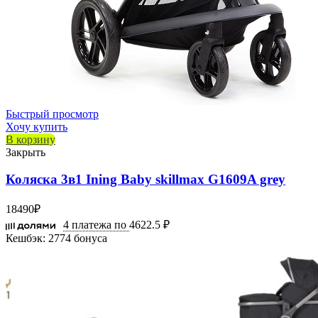
Быстрый просмотр
Хочу купить
В корзину
Закрыть
Коляска 3в1 Ining Baby skillmax G1609A grey
18490
₽
4 платежа по
4622.5 ₽
Кешбэк:
2774 бонуса