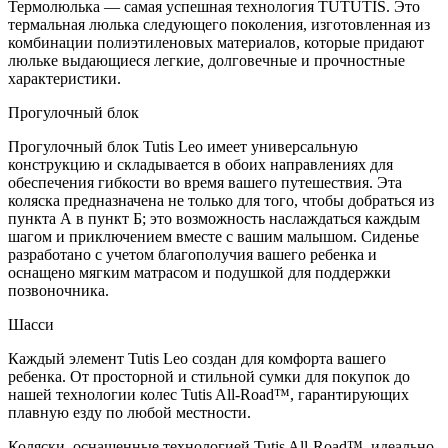
Термолюлька — самая успешная технология TUTUTIS. Это
термальная люлька следующего поколения, изготовленная из
комбинации полиэтиленовых материалов, которые придают
люльке выдающиеся легкие, долговечные и прочностные
характеристики.
Прогулочный блок
Прогулочный блок Tutis Leo имеет универсальную
конструкцию и складывается в обоих направлениях для
обеспечения гибкости во время вашего путешествия. Эта
коляска предназначена не только для того, чтобы добраться из
пункта А в пункт Б; это возможность наслаждаться каждым
шагом и приключением вместе с вашим малышом. Сиденье
разработано с учетом благополучия вашего ребенка и
оснащено мягким матрасом и подушкой для поддержки
позвоночника.
Шасси
Каждый элемент Tutis Leo создан для комфорта вашего
ребенка. От просторной и стильной сумки для покупок до
нашей технологии колес Tutis All-Road™, гарантирующих
плавную езду по любой местности.
Коляски, оснащенные технологией Tutis All-Road™, идеально