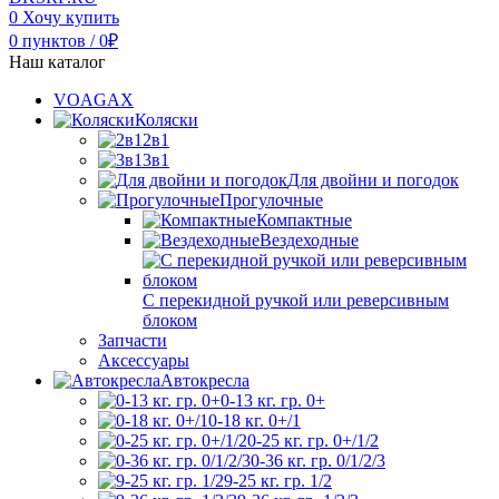
0
Хочу купить
0
пунктов
/
0
₽
Наш каталог
VOAGAX
Коляски
2в1
3в1
Для двойни и погодок
Прогулочные
Компактные
Вездеходные
С перекидной ручкой или реверсивным
блоком
Запчасти
Аксессуары
Автокресла
0-13 кг. гр. 0+
0-18 кг. 0+/1
0-25 кг. гр. 0+/1/2
0-36 кг. гр. 0/1/2/3
9-25 кг. гр. 1/2