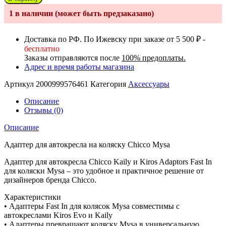
Адаптер
1 в наличии (может быть предзаказано)
для
автокресла
на
Доставка по РФ. По Ижевску при заказе от 5 500 ₽ -
коляску
бесплатно
Chicco
Заказы отправляются после
100% предоплаты.
Mysa,
Адрес и время работы магазина
Black
(Черный)
Артикул
2000999576461
Категория
Аксессуары
Описание
Отзывы (0)
Описание
Адаптер для автокресла на коляску Chicco Mysa
Адаптер для автокресла Chicco Kaily и Kiros Adaptors Fast In
для коляски Mysa – это удобное и практичное решение от
дизайнеров бренда Chicco.
Характеристики
• Адаптеры Fast In для колясок Mysa совместимы с
автокреслами Kiros Evo и Kaily
• Адаптеры превращают коляску Mysa в универсальную