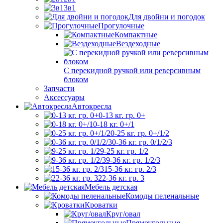
3в1
Для двойни и погодок
Прогулочные
Компактные
Вездеходные
С перекидной ручкой или реверсивным
блоком
Запчасти
Аксессуары
Автокресла
0-13 кг. гр. 0+
0-18 кг. 0+/1
0-25 кг. гр. 0+/1/2
0-36 кг. гр. 0/1/2/3
9-25 кг. гр. 1/2
9-36 кг. гр. 1/2/3
15-36 кг. гр. 2/3
22-36 кг. гр. 3
Мебель детская
Комоды пеленальные
Кроватки
Круг/овал
Прямоугольные