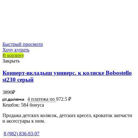
Быстрый просмотр
Хочу купить
В корзину
Закрыть
Конверт-вкладыш универс. к коляске Bobostello
st230 серый
3890
₽
4 платежа по
972.5 ₽
Кешбэк:
584 бонуса
Продажа детских колясок, детских кресел, кроваток запчасти
и аксессуары к ним.
8 (982) 836-93-97