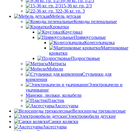
9-36 кг. гр. 1/2/3
15-36 кг. гр. 2/3
22-36 кг. гр. 3
Мебель детская
Комоды пеленальные
Кроватки
Круг/овал
Прямоугольные
Колесо/качалка
Маятниковые
кроватки
Подростковые
Матрасы
Мобили
Стульчики для
кормления
Электрокачели и
укачивание
Манежи, люльки, колыбели
Пластик
Аксессуары
Велосипеды трехколесные
Электромобили детские
Санки коляски
Аксессуары