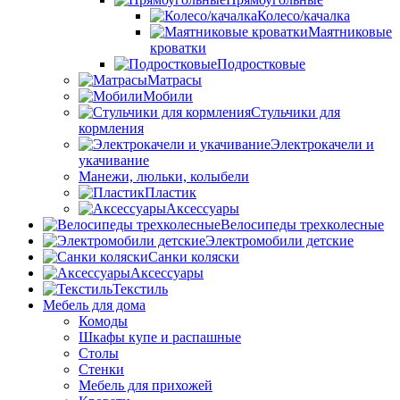
Колесо/качалка
Маятниковые
кроватки
Подростковые
Матрасы
Мобили
Стульчики для
кормления
Электрокачели и
укачивание
Манежи, люльки, колыбели
Пластик
Аксессуары
Велосипеды трехколесные
Электромобили детские
Санки коляски
Аксессуары
Текстиль
Мебель для дома
Комоды
Шкафы купе и распашные
Столы
Стенки
Мебель для прихожей