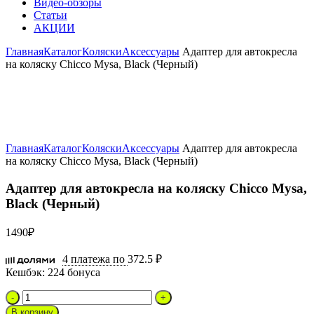
Видео-обзоры
Статьи
АКЦИИ
Главная
Каталог
Коляски
Аксессуары
Адаптер для автокресла
на коляску Chicco Mysa, Black (Черный)
Увеличить
Главная
Каталог
Коляски
Аксессуары
Адаптер для автокресла
на коляску Chicco Mysa, Black (Черный)
Адаптер для автокресла на коляску Chicco Mysa,
Black (Черный)
1490
₽
4 платежа по
372.5 ₽
Кешбэк:
224 бонуса
Количество
товара
В корзину