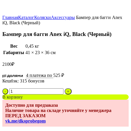
Увеличить
Главная
Каталог
Коляски
Аксессуары
Бампер для багги Anex
iQ, Black (Черный)
Бампер для багги Anex iQ, Black (Черный)
Вес
0,45 кг
Габариты
41 × 23 × 36 см
2100
₽
4 платежа по
525 ₽
Кешбэк:
315 бонусов
Количество
товара
В корзину
Бампер
Доступно для предзаказа
для
Наличие товара на складе уточняйте у менеджера
багги
ПЕРЕД ЗАКАЗОМ
Anex
vk.me/dksprobegom
iQ,
Black