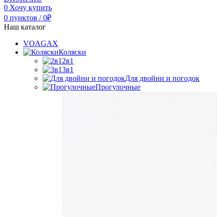
0
Хочу купить
0
пунктов
/
0
₽
Наш каталог
VOAGAX
Коляски
2в1
3в1
Для двойни и погодок
Прогулочные