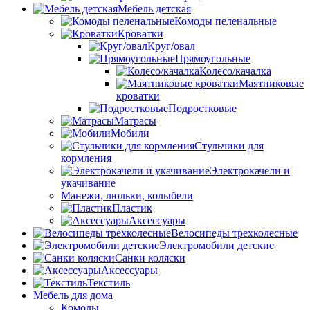
Мебель детская
Комоды пеленальные
Кроватки
Круг/овал
Прямоугольные
Колесо/качалка
Маятниковые
кроватки
Подростковые
Матрасы
Мобили
Стульчики для
кормления
Электрокачели и
укачивание
Манежи, люльки, колыбели
Пластик
Аксессуары
Велосипеды трехколесные
Электромобили детские
Санки коляски
Аксессуары
Текстиль
Мебель для дома
Комоды