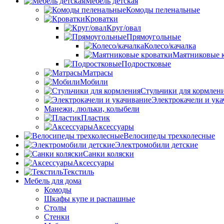
Мебель детская
Комоды пеленальные
Кроватки
Круг/овал
Прямоугольные
Колесо/качалка
Маятниковые 
Подростковые
Матрасы
Мобили
Стульчики для кормлен
Электрокачели и ук
Манежи, люльки, колыбели
Пластик
Аксессуары
Велосипеды трехколесные
Электромобили детские
Санки коляски
Аксессуары
Текстиль
Мебель для дома
Комоды
Шкафы купе и распашные
Столы
Стенки