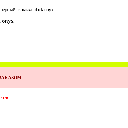
черный экокожа black onyx
 onyx
Д ЗАКАЗОМ
латно