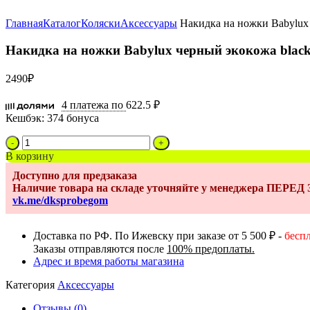
Увеличить
Главная
Каталог
Коляски
Аксессуары
Накидка на ножки Babylux 
Накидка на ножки Babylux черный экокожа black
2490
₽
4 платежа по
622.5 ₽
Кешбэк:
374 бонуса
Количество
товара
В корзину
Накидка
Доступно для предзаказа
на
Наличие товара на складе уточняйте у менеджера ПЕРЕ
ножки
vk.me/dksprobegom
Babylux
черный
экокожа
Доставка по РФ. По Ижевску при заказе от 5 500 ₽ -
бесп
black
Заказы отправляются после
100% предоплаты.
onyx
Адрес и время работы магазина
Категория
Аксессуары
Отзывы (0)