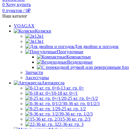
0
Хочу купить
0
пунктов
/
0
₽
Наш каталог
VOAGAX
Коляски
2в1
3в1
Для двойни и погодок
Прогулочные
Компактные
Вездеходные
Запчасти
Аксессуары
Автокресла
0-13 кг. гр. 0+
0-18 кг. 0+/1
0-25 кг. гр. 0+/1/2
0-36 кг. гр. 0/1/2/3
9-25 кг. гр. 1/2
9-36 кг. гр. 1/2/3
15-36 кг. гр. 2/3
22-36 кг. гр. 3